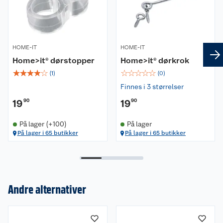
HOME-IT
HOME-IT
Home>it® dørstopper
Home>it® dørkrok
☆
☆
☆
☆
☆
☆
☆
☆
☆
☆
(
1
)
(
0
)
Finnes i 3 størrelser
19
90
19
90
På lager (+100)
På lager
På lager i 65 butikker
På lager i 65 butikker
Andre alternativer
Om oss
Kundeservice
Nyheter