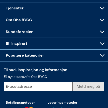
Alle tjenester
Virksomheten
Klikk og hent
DIY-prosjekter
Verktøy
Tjenester
Sponsorvirksomheten
Coop Bedriftskort
Hytte og beredskapsutstyr
Dører
Om Obs BYGG
Obs BYGG Montering
Gavetips
Vindu
Kundefordeler
Annonserte varer
Hjem, rengjøring og hvitevarer
Bli inspirert
Varme
Populære kategorier
Tilbud, inspirasjon og informasjon
Få nyhetsbrev fra Obs BYGG
E-postadresse
Meld meg på
Betalingsmetoder
Leveringsmetoder