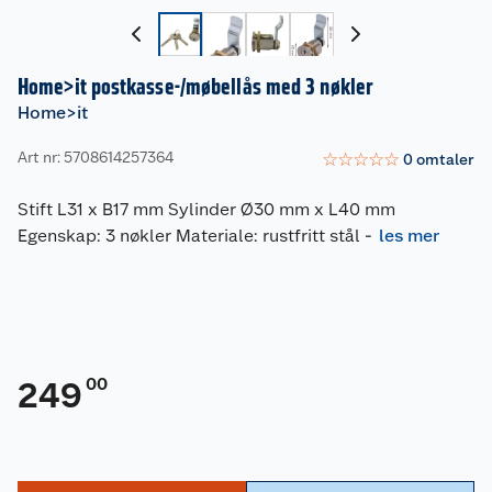
Home>it postkasse-/møbellås med 3 nøkler
Home>it
Art nr: 5708614257364
☆
☆
☆
☆
☆
0
omtaler
Stift L31 x B17 mm Sylinder Ø30 mm x L40 mm
Egenskap: 3 nøkler Materiale: rustfritt stål
-
les mer
00
249