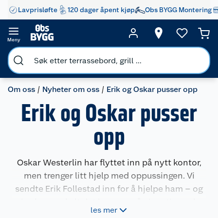
Lavprisløfte
120 dager åpent kjøp
Obs BYGG Montering
Meny
Om oss
Nyheter om oss
Erik og Oskar pusser opp
Erik og Oskar pusser
opp
Oskar Westerlin har flyttet inn på nytt kontor,
men trenger litt hjelp med oppussingen. Vi
sendte Erik Follestad inn for å hjelpe ham – og
vise hvor enkelt det kan være å gjøre ting selv.
les mer