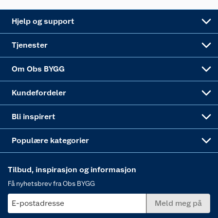
Leveringsalternativer
Nøkkelfiling
Samvirkelag
Coop Mastercard
Live-shopping
Maling
Hjelp og support
Alle tjenester
Virksomheten
Klikk og hent
DIY-prosjekter
Verktøy
Tjenester
Sponsorvirksomheten
Coop Bedriftskort
Hytte og beredskapsutstyr
Dører
Om Obs BYGG
Obs BYGG Montering
Gavetips
Vindu
Kundefordeler
Annonserte varer
Hjem, rengjøring og hvitevarer
Bli inspirert
Varme
Populære kategorier
Tilbud, inspirasjon og informasjon
Få nyhetsbrev fra Obs BYGG
E-postadresse
Meld meg på