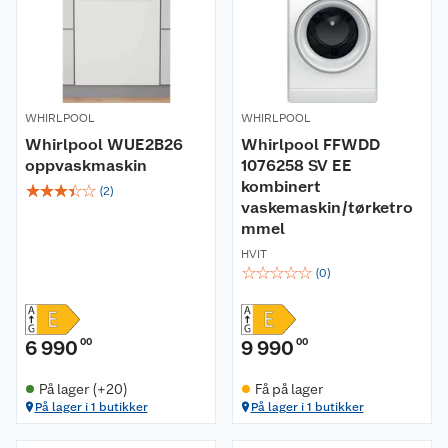
WHIRLPOOL
WHIRLPOOL
Whirlpool WUE2B26
Whirlpool FFWDD
oppvaskmaskin
1076258 SV EE
kombinert
☆
☆
☆
☆
☆
(
2
)
vaskemaskin/tørketro
mmel
HVIT
☆
☆
☆
☆
☆
(
0
)
6 990
00
9 990
00
På lager (+20)
Få på lager
På lager i 1 butikker
På lager i 1 butikker