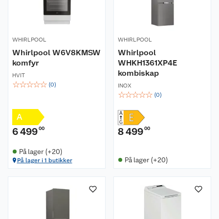
WHIRLPOOL
WHIRLPOOL
Whirlpool W6V8KMSW
Whirlpool
komfyr
WHKH1361XP4E
kombiskap
HVIT
☆
☆
☆
☆
☆
(
0
)
INOX
☆
☆
☆
☆
☆
(
0
)
A
6 499
00
8 499
00
På lager (+20)
På lager (+20)
På lager i 1 butikker
Om oss