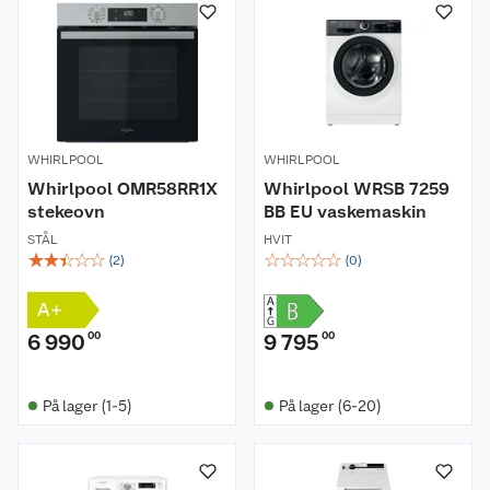
WHIRLPOOL
WHIRLPOOL
Whirlpool OMR58RR1X
Whirlpool WRSB 7259
stekeovn
BB EU vaskemaskin
STÅL
HVIT
☆
☆
☆
☆
☆
☆
☆
☆
☆
☆
(
2
)
(
0
)
A+
6 990
00
9 795
00
På lager (1-5)
På lager (6-20)