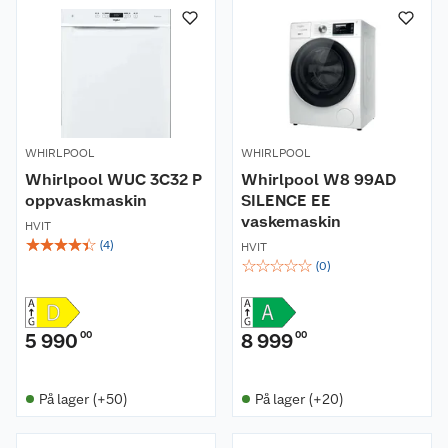
WHIRLPOOL
WHIRLPOOL
Whirlpool WUC 3C32 P
Whirlpool W8 99AD
oppvaskmaskin
SILENCE EE
vaskemaskin
HVIT
☆
☆
☆
☆
☆
(
4
)
HVIT
☆
☆
☆
☆
☆
(
0
)
5 990
00
8 999
00
På lager (+50)
På lager (+20)