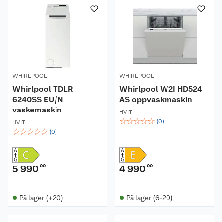
WHIRLPOOL
WHIRLPOOL
Whirlpool TDLR
Whirlpool W2I HD524
6240SS EU/N
AS oppvaskmaskin
vaskemaskin
HVIT
☆
☆
☆
☆
☆
(
0
)
HVIT
☆
☆
☆
☆
☆
(
0
)
5 990
00
4 990
00
På lager (+20)
På lager (6-20)