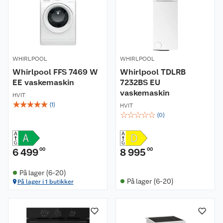
WHIRLPOOL
WHIRLPOOL
Whirlpool FFS 7469 W
Whirlpool TDLRB
EE vaskemaskin
7232BS EU
vaskemaskin
HVIT
☆
☆
☆
☆
☆
(
1
)
HVIT
☆
☆
☆
☆
☆
(
0
)
6 499
00
8 995
00
På lager (6-20)
På lager (6-20)
På lager i 1 butikker