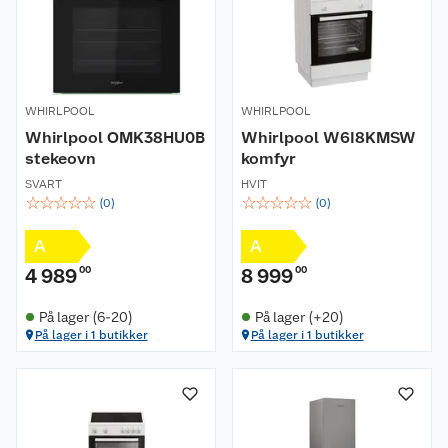
WHIRLPOOL
WHIRLPOOL
Whirlpool OMK38HU0B
Whirlpool W6I8KMSW
stekeovn
komfyr
SVART
HVIT
☆
☆
☆
☆
☆
☆
☆
☆
☆
☆
(
0
)
(
0
)
A
A
4 989
00
8 999
00
På lager (6-20)
På lager (+20)
På lager i 1 butikker
På lager i 1 butikker