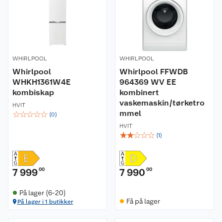
WHIRLPOOL
WHIRLPOOL
Whirlpool
Whirlpool FFWDB
WHKH1361W4E
964369 WV EE
kombiskap
kombinert
vaskemaskin/tørketro
HVIT
mmel
☆
☆
☆
☆
☆
(
0
)
HVIT
☆
☆
☆
☆
☆
(
1
)
7 999
00
7 990
00
På lager (6-20)
Få på lager
På lager i 1 butikker