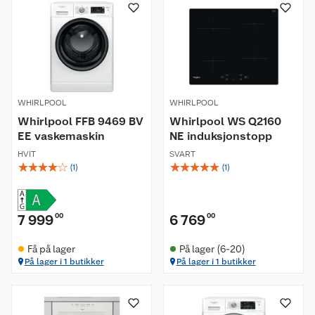
WHIRLPOOL
WHIRLPOOL
Whirlpool FFB 9469 BV
Whirlpool WS Q2160
EE vaskemaskin
NE induksjonstopp
HVIT
SVART
☆
☆
☆
☆
☆
☆
☆
☆
☆
☆
(
1
)
(
1
)
7 999
00
6 769
00
Få på lager
På lager (6-20)
På lager i 1 butikker
På lager i 1 butikker