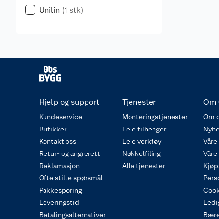
Unilin
(1 stk)
Hjelp og support
Tjenester
Om 
Kundeservice
Monteringstjenester
Om o
Butikker
Leie tilhenger
Nyhe
Kontakt oss
Leie verktøy
Våre
Retur- og angrerett
Nøkkelfiling
Våre
Reklamasjon
Alle tjenester
Kjøp
Ofte stilte spørsmål
Pers
Pakkesporing
Cook
Leveringstid
Ledig
Betalingsalternativer
Bære