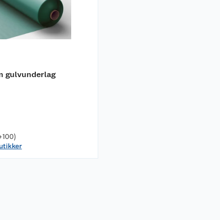
m gulvunderlag
+100)
butikker