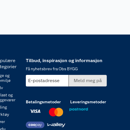
pulære
Tilbud, inspirasjon og informasjon
tegorier
Få nyhetsbrev fra Obs BYGG
ge og
E-postadresse
Meld meg på
emiljø
lv
last og
ggevarer
Betalingsmetoder
Leveringsmetoder
ling
rktøy
rer
ndu