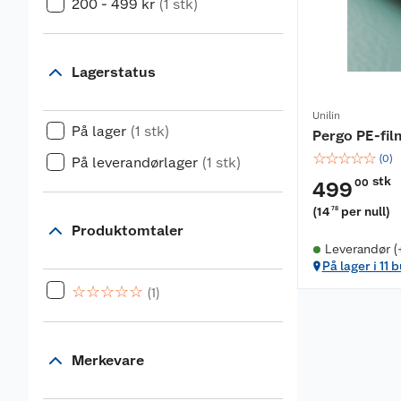
200 - 499 kr
(1 stk)
Lagerstatus
Unilin
På lager
(1 stk)
Pergo PE-fil
☆
☆
☆
☆
☆
(
0
)
På leverandørlager
(1 stk)
stk
00
499
(
14
per null
)
78
Produktomtaler
Leverandør (
På lager i 11 
☆
☆
☆
☆
☆
(1)
Merkevare