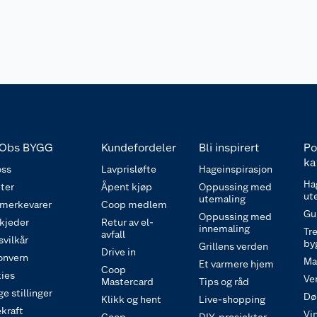
Obs BYGG
Kundefordeler
Bli inspirert
Po
ka
ss
Lavprisløfte
Hageinspirasjon
Ha
ter
Åpent kjøp
Oppussing med
ut
utemaling
 merkevarer
Coop medlem
Gu
Oppussing med
 kjeder
Retur av el-
innemaling
Tre
avfall
svilkår
by
Grillens verden
Drive in
onvern
Ma
Et varmere hjem
Coop
ies
Ve
Mastercard
Tips og råd
e stillinger
Dø
Klikk og hent
Live-shopping
kraft
Vi