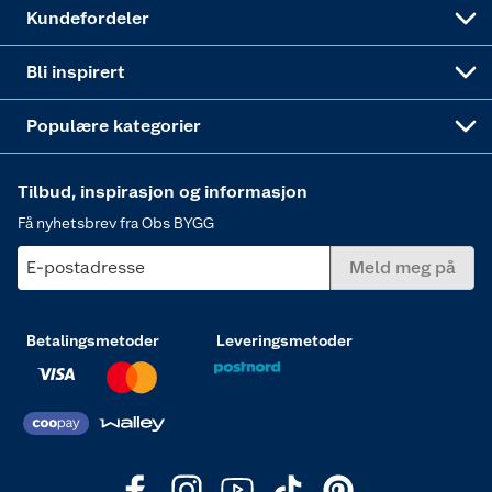
Obs BYGG Montering
Gavetips
Vindu
Kundefordeler
Annonserte varer
Hjem, rengjøring og hvitevarer
Bli inspirert
Varme
Populære kategorier
Tilbud, inspirasjon og informasjon
Få nyhetsbrev fra Obs BYGG
E-postadresse
Meld meg på
Betalingsmetoder
Leveringsmetoder