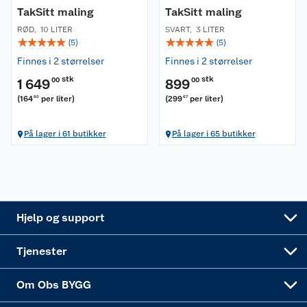
Retur- og angrerett
TakSitt maling
Kjøpsvilkår
TakSitt maling
Hageinspirasjon
RØD
,
10 LITER
SVART
,
3 LITER
☆
☆
☆
☆
☆
☆
☆
☆
☆
☆
Reklamasjon
(
5
)
(
5
)
Personvern
Lavprisløfte
Oppussing med utemaling
Finnes i 2 størrelser
Finnes i 2 størrelser
Ofte stilte spørsmål
Cookies
Åpent kjøp
Oppussing med innemaling
stk
stk
1 649
00
899
00
(
164
per liter
)
(
299
per liter
)
90
67
Pakkesporing
Monteringstjenester
Ledige stillinger
Coop medlem
Grillens verden
Hage og utemiljø
På lager i 61 butikker
På lager i 65 butikker
Leveringstid
Leie tilhenger
Bærekraft
Retur av el-avfall
Et varmere hjem
Gulv
Betalingsalternativer
Leie verktøy
Sikkerhetsdatablad
Drive in
Tips og råd
Trelast og byggevarer
Leveringsalternativer
Nøkkelfiling
Samvirkelag
Coop Mastercard
Live-shopping
Maling
Hjelp og support
Alle tjenester
Virksomheten
Klikk og hent
DIY-prosjekter
Verktøy
Tjenester
Sponsorvirksomheten
Coop Bedriftskort
Hytte og beredskapsutstyr
Dører
Om Obs BYGG