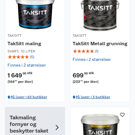
TAKSITT
TAKSITT
TakSitt maling
TakSitt Metall grunning
☆
☆
☆
☆
☆
SVART
,
10 LITER
(
1
)
☆
☆
☆
☆
☆
(
5
)
Finnes i 2 størrelser
Finnes i 2 størrelser
stk
stk
1 649
00
699
00
(
164
per liter
)
(
233
per liter
)
90
00
På lager i 63 butikker
På lager i 3 butikker
Takmaling
fornyer og
beskytter taket