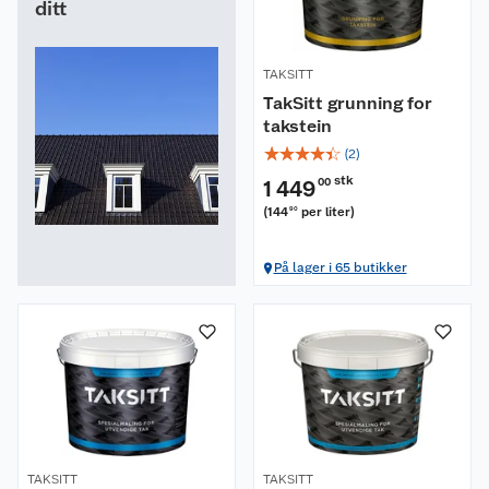
ditt
TAKSITT
TakSitt grunning for
takstein
☆
☆
☆
☆
☆
(
2
)
stk
1 449
00
(
144
per liter
)
90
På lager i 65 butikker
Om oss
Kundeservice
Nyheter
Butikker
Våre merkevarer
Kontakt oss
Våre kjeder
TAKSITT
TAKSITT