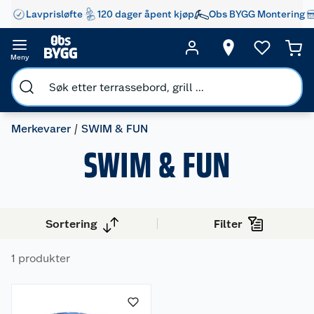
Lavprisløfte
120 dager åpent kjøp
Obs BYGG Montering
Meny
Merkevarer
SWIM & FUN
SWIM & FUN
Sortering
Filter
Om oss
1 produkter
Kundeservice
Nyheter