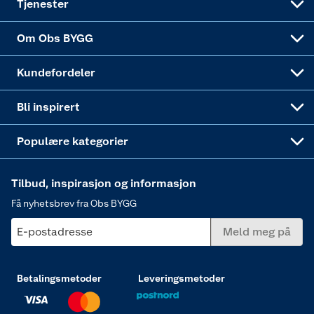
Tjenester
Sponsorvirksomheten
Coop Bedriftskort
Hytte og beredskapsutstyr
Dører
Om Obs BYGG
Obs BYGG Montering
Gavetips
Vindu
Kundefordeler
Annonserte varer
Hjem, rengjøring og hvitevarer
Bli inspirert
Varme
Populære kategorier
Tilbud, inspirasjon og informasjon
Få nyhetsbrev fra Obs BYGG
E-postadresse
Meld meg på
Betalingsmetoder
Leveringsmetoder