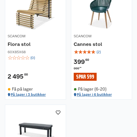
SCANCOM
SCANCOM
Flora stol
Cannes stol
☆
☆
☆
☆
☆
60X85X68
(
2
)
☆
☆
☆
☆
☆
(
0
)
399
60
00
999
2 495
00
SPAR 599
Få på lager
På lager (6-20)
Om oss
På lager i 3 butikker
På lager i 6 butikker
Kundeservice
Nyheter
Butikker
Våre merkevarer
Kontakt oss
Våre kjeder