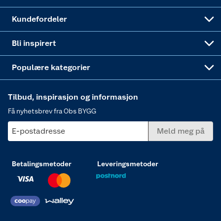
Obs BYGG Montering
Gavetips
Vindu
Kundefordeler
Annonserte varer
Hjem, rengjøring og hvitevarer
Bli inspirert
Varme
Populære kategorier
Tilbud, inspirasjon og informasjon
Få nyhetsbrev fra Obs BYGG
E-postadresse
Meld meg på
Betalingsmetoder
Leveringsmetoder