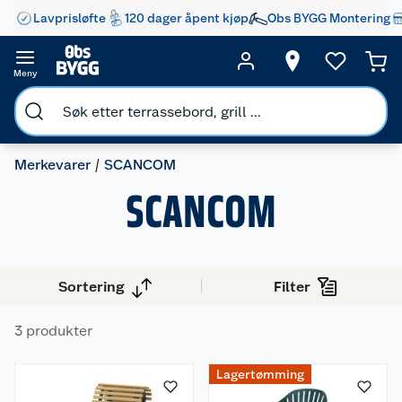
Lavprisløfte
120 dager åpent kjøp
Obs BYGG Montering
Meny
Merkevarer
SCANCOM
SCANCOM
Sortering
Filter
3 produkter
Lagertømming