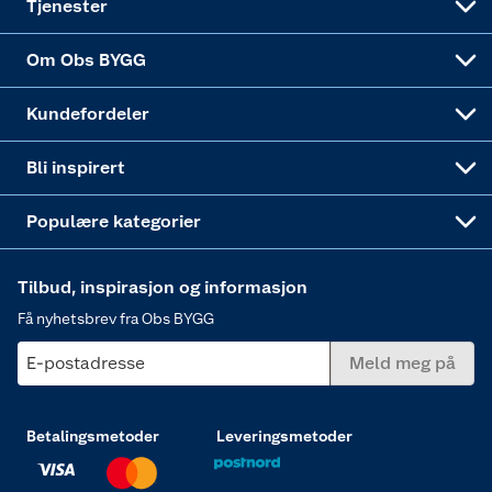
Tjenester
Sponsorvirksomheten
Coop Bedriftskort
Hytte og beredskapsutstyr
Dører
Om Obs BYGG
Obs BYGG Montering
Gavetips
Vindu
Kundefordeler
Annonserte varer
Hjem, rengjøring og hvitevarer
Bli inspirert
Varme
Populære kategorier
Tilbud, inspirasjon og informasjon
Få nyhetsbrev fra Obs BYGG
E-postadresse
Meld meg på
Betalingsmetoder
Leveringsmetoder