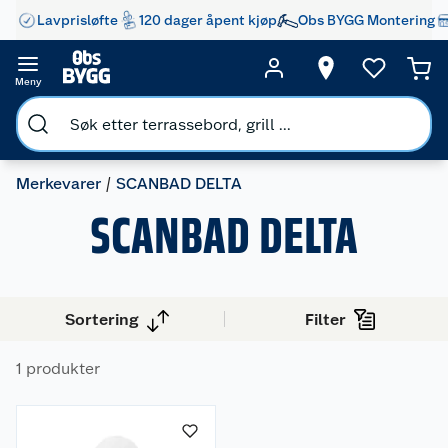
Lavprisløfte
120 dager åpent kjøp
Obs BYGG Montering
Meny
Merkevarer
SCANBAD DELTA
SCANBAD DELTA
Sortering
Filter
Om oss
1 produkter
Kundeservice
Nyheter