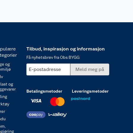
pulære
Tilbud, inspirasjon og informasjon
tegorier
Få nyhetsbrev fra Obs BYGG
ge og
E-postadresse
Meld meg på
emiljø
lv
last og
ggevarer
Betalingsmetoder
Leveringsmetoder
ling
rktøy
rer
ndu
em,
ngjøring