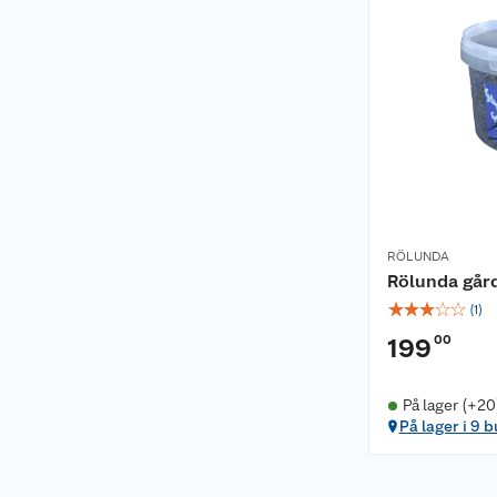
RÖLUNDA
Rölunda gård 
☆
☆
☆
☆
☆
(
1
)
00
199
På lager (+20
På lager i 9 b