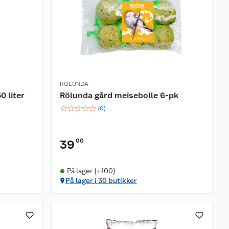
RÖLUNDA
0 liter
Rölunda gård meisebolle 6-pk
☆
☆
☆
☆
☆
(
0
)
00
39
På lager (+100)
På lager i 30 butikker