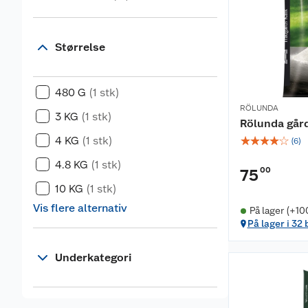
Størrelse
480 G
(1 stk)
RÖLUNDA
3 KG
(1 stk)
Rölunda gård
☆
☆
☆
☆
☆
4 KG
(1 stk)
(
6
)
4.8 KG
(1 stk)
00
75
10 KG
(1 stk)
Vis flere alternativ
På lager (+10
På lager i 32 
Underkategori