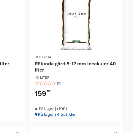
RÖLUNDA
liter
Rölunda gård 8-12 mm lecakuler 40
liter
40 LITER
☆
☆
☆
☆
☆
(
0
)
00
159
På lager (+100)
På lager i 4 butikker