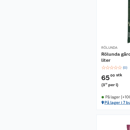
RÖLUNDA
Rölunda gård
liter
☆
☆
☆
☆
☆
(
0
)
stk
00
65
(
3
per l
)
61
På lager (+10
På lager i 7 b