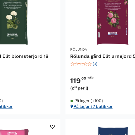
RÖLUNDA
 Elit blomsterjord 18
Rölunda gård Elit urnejord 5
☆
☆
☆
☆
☆
(
0
)
stk
00
119
(
2
per l
)
38
0)
På lager (+100)
utikker
På lager i 7 butikker