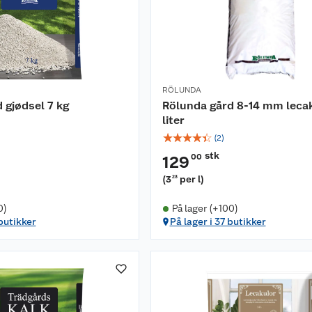
RÖLUNDA
 gjødsel 7 kg
Rölunda gård 8-14 mm leca
liter
☆
☆
☆
☆
☆
(
2
)
stk
00
129
(
3
per l
)
23
0)
På lager (+100)
 butikker
På lager i 37 butikker