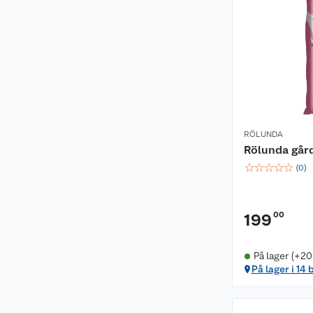
RÖLUNDA
Rölunda gård
☆
☆
☆
☆
☆
(
0
)
00
199
På lager (+20
På lager i 14 