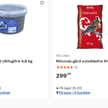
RÖLUNDA
villfuglfrø 4,8 kg
Rölunda gård solsikkefrø 10
☆
☆
☆
☆
☆
(
3
)
00
299
)
På lager (6-20)
utikker
På lager i 6 butikker