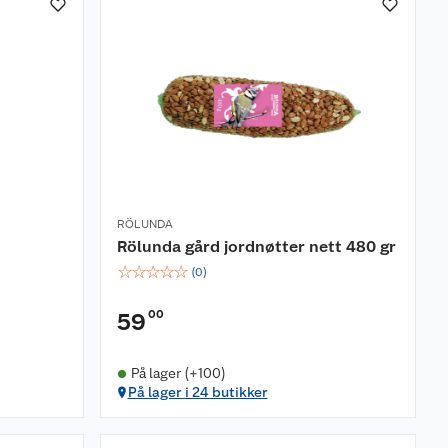
RÖLUNDA
Rölunda gård jordnøtter nett 480 gr
☆
☆
☆
☆
☆
(
0
)
00
59
På lager (+100)
På lager i 24 butikker