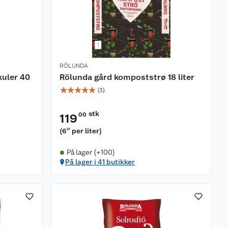
RÖLUNDA
kuler 40
Rölunda gård kompoststrø 18 liter
☆
☆
☆
☆
☆
(
3
)
stk
00
119
(
6
per liter
)
61
På lager (+100)
På lager i 41 butikker