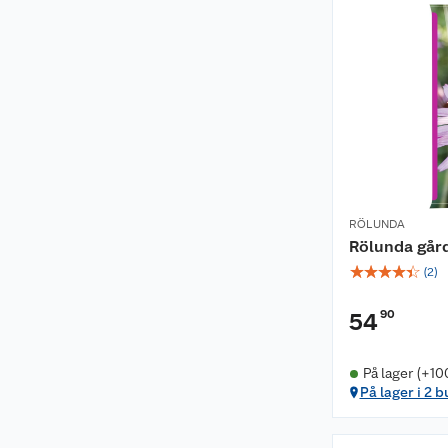
RÖLUNDA
Rölunda gård
☆
☆
☆
☆
☆
(
2
)
90
54
På lager (+10
På lager i 2 b