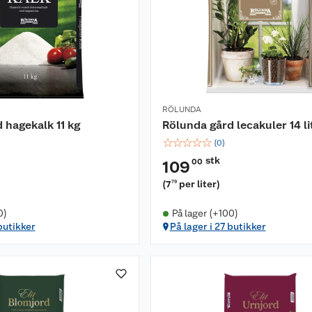
RÖLUNDA
 hagekalk 11 kg
Rölunda gård lecakuler 14 li
☆
☆
☆
☆
☆
(
0
)
stk
00
109
(
7
per liter
)
79
0)
På lager (+100)
butikker
På lager i 27 butikker