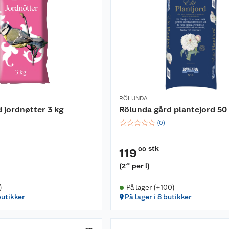
RÖLUNDA
 jordnøtter 3 kg
Rölunda gård plantejord 50 
☆
☆
☆
☆
☆
(
0
)
stk
00
119
(
2
per l
)
38
)
På lager (+100)
butikker
På lager i 8 butikker