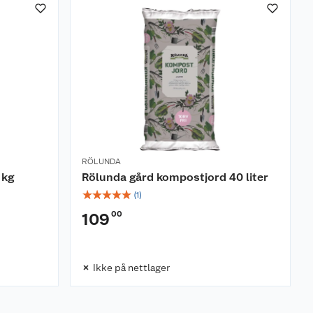
RÖLUNDA
 kg
Rölunda gård kompostjord 40 liter
☆
☆
☆
☆
☆
(
1
)
00
109
Ikke på nettlager