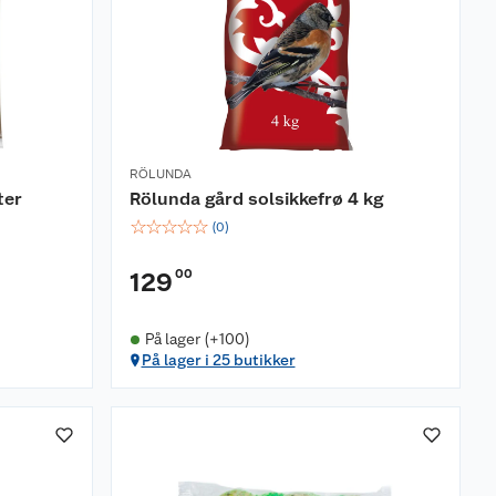
RÖLUNDA
ter
Rölunda gård solsikkefrø 4 kg
☆
☆
☆
☆
☆
(
0
)
00
129
På lager (+100)
På lager i 25 butikker