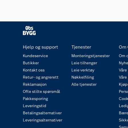
Hjelp og support
Tjenester
Om 
Kundeservice
Monteringstjenester
Om o
Butikker
Leie tilhenger
Nyhe
Kontakt oss
Leie verktøy
Våre
Retur- og angrerett
Nøkkelfiling
Våre
Reklamasjon
Alle tjenester
Kjøp
Ofte stilte spørsmål
Pers
Pakkesporing
Cook
Leveringstid
Ledig
Betalingsalternativer
Bære
Leveringsalternativer
Sikk
Samv