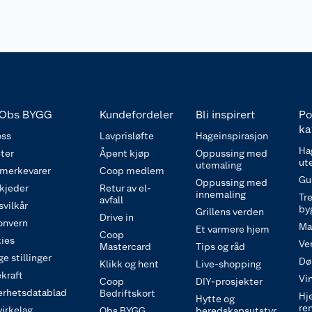
Obs BYGG
Kundefordeler
Bli inspirert
Po
ka
ss
Lavprisløfte
Hageinspirasjon
Ha
ter
Åpent kjøp
Oppussing med
ut
utemaling
 merkevarer
Coop medlem
Gu
Oppussing med
 kjeder
Retur av el-
innemaling
Tre
avfall
svilkår
by
Grillens verden
Drive in
onvern
Ma
Et varmere hjem
Coop
ies
Ve
Mastercard
Tips og råd
e stillinger
Dø
Klikk og hent
Live-shopping
kraft
Vi
Coop
DIY-prosjekter
erhetsdatablad
Bedriftskort
Hj
Hytte og
re
irkelag
Obs BYGG
beredskapsutstyr