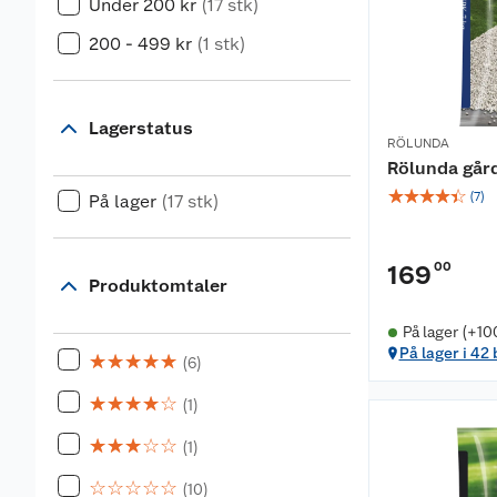
Under 200 kr
(17 stk)
200 - 499 kr
(1 stk)
Lagerstatus
RÖLUNDA
Rölunda gård
☆
☆
☆
☆
☆
(
7
)
På lager
(17 stk)
00
169
Produktomtaler
På lager (+10
På lager i 42
☆
☆
☆
☆
☆
(6)
☆
☆
☆
☆
☆
(1)
☆
☆
☆
☆
☆
(1)
☆
☆
☆
☆
☆
(10)