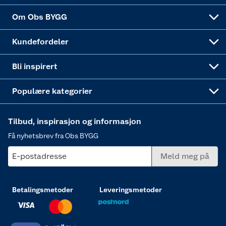
Sponsorvirksomheten
Coop Bedriftskort
Hytte og beredskapsutstyr
Dører
Om Obs BYGG
Obs BYGG Montering
Gavetips
Vindu
Kundefordeler
Annonserte varer
Hjem, rengjøring og hvitevarer
Bli inspirert
Varme
Populære kategorier
Tilbud, inspirasjon og informasjon
Få nyhetsbrev fra Obs BYGG
E-postadresse
Meld meg på
Betalingsmetoder
Leveringsmetoder