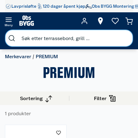
Lavprisløfte
120 dager åpent kjøp
Obs BYGG Montering
Meny
Merkevarer
PREMIUM
PREMIUM
Sortering
Filter
Om oss
1 produkter
Kundeservice
Nyheter
Butikker
Våre merkevarer