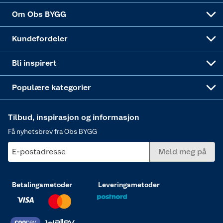
Sponsorvirksomheten
Coop Bedriftskort
Hytte og beredskapsutstyr
Dører
Om Obs BYGG
Obs BYGG Montering
Gavetips
Vindu
Kundefordeler
Annonserte varer
Hjem, rengjøring og hvitevarer
Bli inspirert
Varme
Populære kategorier
Tilbud, inspirasjon og informasjon
Få nyhetsbrev fra Obs BYGG
E-postadresse
Meld meg på
Betalingsmetoder
Leveringsmetoder