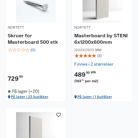
NORTETT
NORTETT
Skruer for
Masterboard by STENI
Masterboard 500 stk
6x1200x600mm
☆
☆
☆
☆
☆
(
0
)
1200X2500 MM
☆
☆
☆
☆
☆
(
3
)
Finnes i 2 størrelser
stk
489
00
729
00
(
163
per m2
)
00
På lager (+20)
På lager i 23 butikker
På lager i 1 butikker
Om oss
Kundeservice
Nyheter
Butikker
Våre merkevarer