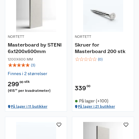
NORTETT
NORTETT
Masterboard by STENI
Skruer for
6x1200x600mm
Masterboard 200 stk
☆
☆
☆
☆
☆
1200X600 MM
(
0
)
☆
☆
☆
☆
☆
(
3
)
Finnes i 2 størrelser
stk
299
00
339
00
(
415
per kvadratmeter
)
30
På lager (+100)
På lager i 11 butikker
På lager i 21 butikker