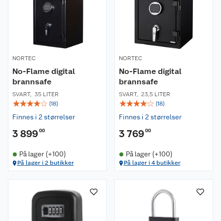
NORTEC
NORTEC
No-Flame digital
No-Flame digital
brannsafe
brannsafe
SVART
,
35 LITER
SVART
,
23,5 LITER
☆
☆
☆
☆
☆
☆
☆
☆
☆
☆
(
18
)
(
18
)
Finnes i 2 størrelser
Finnes i 2 størrelser
3 899
00
3 769
00
På lager (+100)
På lager (+100)
På lager i 2 butikker
På lager i 4 butikker