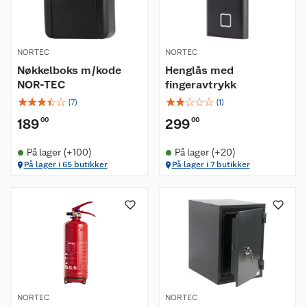
NORTEC
NORTEC
Nøkkelboks m/kode
Henglås med
NOR-TEC
fingeravtrykk
☆
☆
☆
☆
☆
☆
☆
☆
☆
☆
(
7
)
(
1
)
189
00
299
00
På lager (+100)
På lager (+20)
På lager i 65 butikker
På lager i 7 butikker
Om oss
Kundeservice
Nyheter
Butikker
Våre merkevarer
Kontakt oss
Våre kjeder
NORTEC
NORTEC