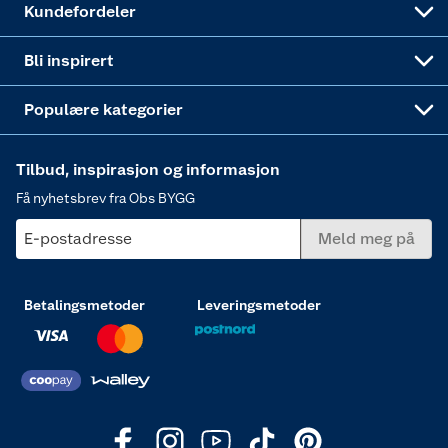
Kundefordeler
Annonserte varer
Hjem, rengjøring og hvitevarer
Bli inspirert
Varme
Populære kategorier
Tilbud, inspirasjon og informasjon
Få nyhetsbrev fra Obs BYGG
E-postadresse
Meld meg på
Betalingsmetoder
Leveringsmetoder