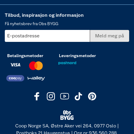
Tilbud, inspirasjon og informasjon
Få nyhetsbrev fra Obs BYGG
E-postadresse
Meld meg på
Betalingsmetoder
Leveringsmetoder
Coop Norge SA, Østre Aker vei 264, 0977 Oslo |
Postboks 21 Haugenstua | Org nr 936 560 288.