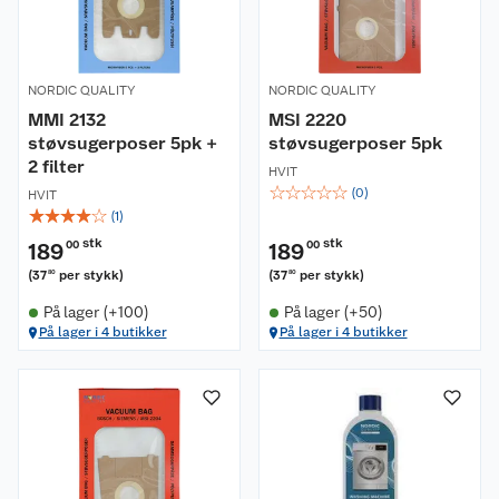
NORDIC QUALITY
NORDIC QUALITY
MMI 2132
MSI 2220
støvsugerposer 5pk +
støvsugerposer 5pk
2 filter
HVIT
☆
☆
☆
☆
☆
(
0
)
HVIT
☆
☆
☆
☆
☆
(
1
)
stk
stk
189
00
189
00
(
37
per stykk
)
(
37
per stykk
)
80
80
På lager (+100)
På lager (+50)
På lager i 4 butikker
På lager i 4 butikker