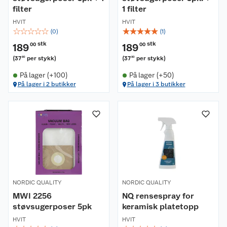
filter
1 filter
HVIT
HVIT
☆
☆
☆
☆
☆
☆
☆
☆
☆
☆
(
0
)
(
1
)
stk
stk
189
00
189
00
(
37
per stykk
)
(
37
per stykk
)
80
80
På lager (+100)
På lager (+50)
På lager i 2 butikker
På lager i 3 butikker
NORDIC QUALITY
NORDIC QUALITY
MWI 2256
NQ rensespray for
støvsugerposer 5pk
keramisk platetopp
HVIT
HVIT