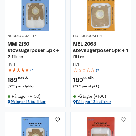
NORDIC QUALITY
NORDIC QUALITY
MMI 2130
MEL 2068
støvsugerposer 5pk +
støvsugerposer 5pk + 1
2 filtre
filter
HVIT
HVIT
☆
☆
☆
☆
☆
☆
☆
☆
☆
☆
(
3
)
(
0
)
stk
stk
189
00
189
00
(
37
per stykk
)
(
37
per stykk
)
80
80
På lager (+100)
På lager (+100)
På lager i 5 butikker
På lager i 3 butikker