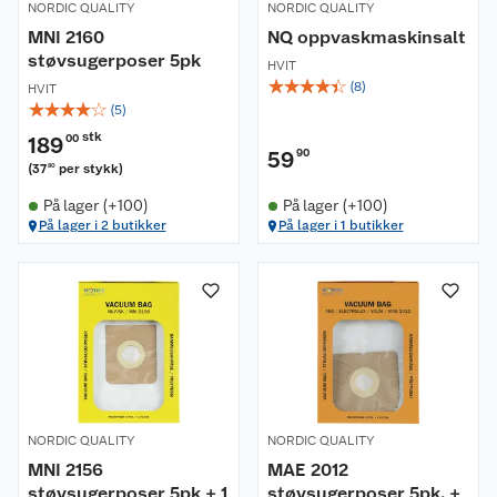
NORDIC QUALITY
NORDIC QUALITY
MNI 2160
NQ oppvaskmaskinsalt
støvsugerposer 5pk
HVIT
☆
☆
☆
☆
☆
(
8
)
HVIT
☆
☆
☆
☆
☆
(
5
)
stk
189
00
59
90
(
37
per stykk
)
80
På lager (+100)
På lager (+100)
På lager i 2 butikker
På lager i 1 butikker
NORDIC QUALITY
NORDIC QUALITY
MNI 2156
MAE 2012
støvsugerposer 5pk + 1
støvsugerposer 5pk. +