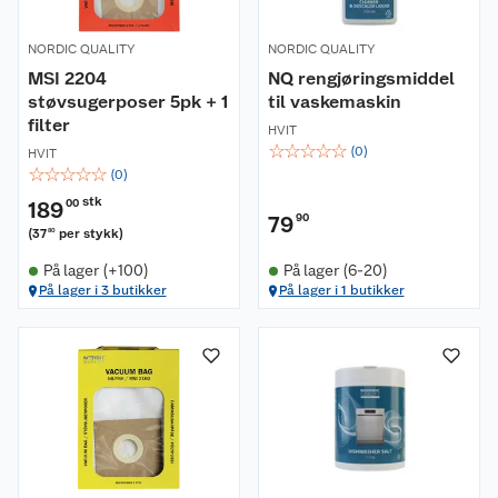
NORDIC QUALITY
NORDIC QUALITY
MSI 2204
NQ rengjøringsmiddel
støvsugerposer 5pk + 1
til vaskemaskin
filter
HVIT
☆
☆
☆
☆
☆
(
0
)
HVIT
☆
☆
☆
☆
☆
(
0
)
stk
189
00
79
90
(
37
per stykk
)
80
På lager (+100)
På lager (6-20)
På lager i 3 butikker
På lager i 1 butikker