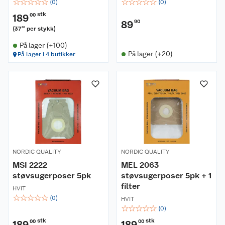
☆
☆
☆
☆
☆
☆
☆
☆
☆
☆
(
0
)
(
0
)
stk
189
00
89
90
(
37
per stykk
)
80
På lager (+100)
På lager (+20)
På lager i 4 butikker
Om oss
Kundeservice
Nyheter
Butikker
Våre merkevarer
Kontakt oss
Våre kjeder
NORDIC QUALITY
NORDIC QUALITY
MSI 2222
MEL 2063
Retur- og angrerett
Kjøpsvilkår
Hageinspirasjon
støvsugerposer 5pk
støvsugerposer 5pk + 1
filter
HVIT
Reklamasjon
Personvern
Lavprisløfte
Oppussing med utemaling
☆
☆
☆
☆
☆
(
0
)
HVIT
☆
☆
☆
☆
☆
(
0
)
Ofte stilte spørsmål
Cookies
Åpent kjøp
Oppussing med innemaling
stk
stk
189
00
189
00