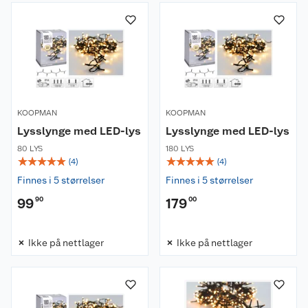
KOOPMAN
KOOPMAN
Lysslynge med LED-lys
Lysslynge med LED-lys
80 LYS
180 LYS
☆
☆
☆
☆
☆
☆
☆
☆
☆
☆
(
4
)
(
4
)
Finnes i 5 størrelser
Finnes i 5 størrelser
99
90
179
00
Ikke på nettlager
Ikke på nettlager