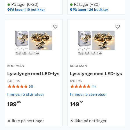
På lager (6-20)
På lager (+20)
På lager i 19 butikker
På lager i 26 butikker
KOOPMAN
KOOPMAN
Lysslynge med LED-lys
Lysslynge med LED-lys
240 LYS
120 LYS
☆
☆
☆
☆
☆
☆
☆
☆
☆
☆
(
4
)
(
4
)
Finnes i 5 størrelser
Finnes i 5 størrelser
199
00
149
00
Ikke på nettlager
Ikke på nettlager