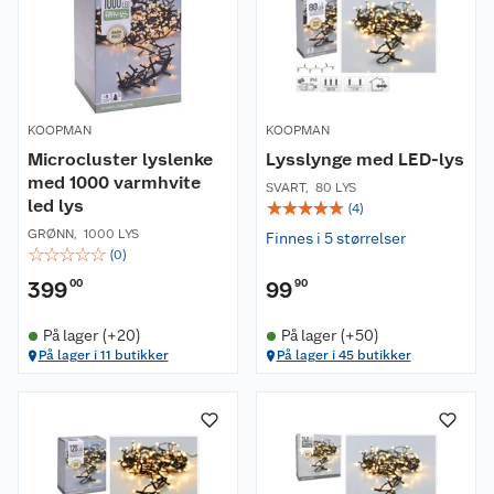
KOOPMAN
KOOPMAN
Microcluster lyslenke
Lysslynge med LED-lys
med 1000 varmhvite
SVART
,
80 LYS
led lys
☆
☆
☆
☆
☆
(
4
)
GRØNN
,
1000 LYS
Finnes i 5 størrelser
☆
☆
☆
☆
☆
(
0
)
399
00
99
90
På lager (+20)
På lager (+50)
På lager i 11 butikker
På lager i 45 butikker