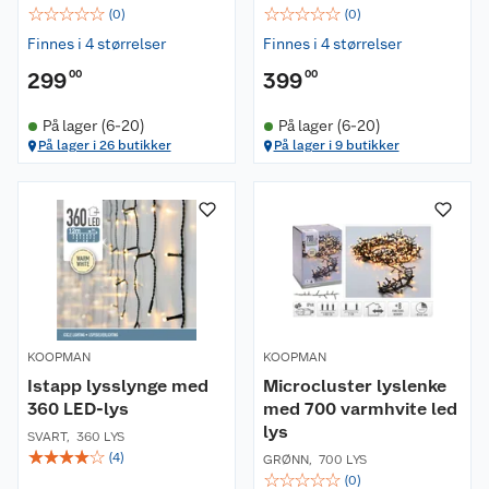
☆
☆
☆
☆
☆
☆
☆
☆
☆
☆
(
0
)
(
0
)
Finnes i 4 størrelser
Finnes i 4 størrelser
299
00
399
00
På lager (6-20)
På lager (6-20)
På lager i 26 butikker
På lager i 9 butikker
KOOPMAN
KOOPMAN
Istapp lysslynge med
Microcluster lyslenke
360 LED-lys
med 700 varmhvite led
lys
SVART
,
360 LYS
☆
☆
☆
☆
☆
(
4
)
GRØNN
,
700 LYS
☆
☆
☆
☆
☆
(
0
)