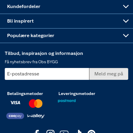
Obs BYGG Montering
Gavetips
Vindu
Kundefordeler
Annonserte varer
Hjem, rengjøring og hvitevarer
Bli inspirert
Varme
Populære kategorier
Tilbud, inspirasjon og informasjon
Få nyhetsbrev fra Obs BYGG
E-postadresse
Meld meg på
Betalingsmetoder
Leveringsmetoder