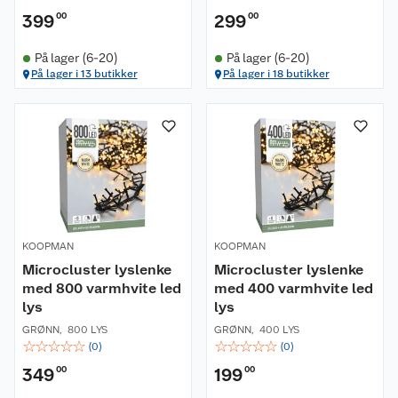
399
00
299
00
På lager (6-20)
På lager (6-20)
På lager i 13 butikker
På lager i 18 butikker
KOOPMAN
KOOPMAN
Microcluster lyslenke
Microcluster lyslenke
med 800 varmhvite led
med 400 varmhvite led
lys
lys
GRØNN
,
800 LYS
GRØNN
,
400 LYS
☆
☆
☆
☆
☆
☆
☆
☆
☆
☆
(
0
)
(
0
)
349
00
199
00