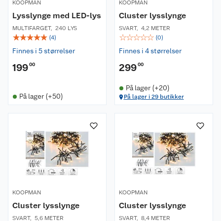
KOOPMAN
KOOPMAN
Lysslynge med LED-lys
Cluster lysslynge
MULTIFARGET
,
240 LYS
SVART
,
4,2 METER
☆
☆
☆
☆
☆
☆
☆
☆
☆
☆
(
4
)
(
0
)
Finnes i 5 størrelser
Finnes i 4 størrelser
199
00
299
00
På lager (+20)
På lager (+50)
På lager i 29 butikker
KOOPMAN
KOOPMAN
Cluster lysslynge
Cluster lysslynge
SVART
,
5,6 METER
SVART
,
8,4 METER