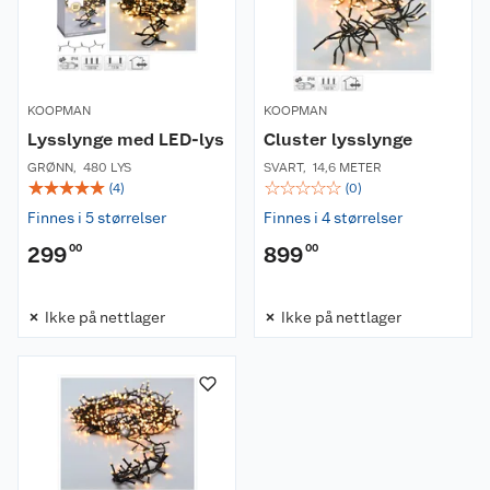
KOOPMAN
KOOPMAN
Lysslynge med LED-lys
Cluster lysslynge
GRØNN
,
480 LYS
SVART
,
14,6 METER
☆
☆
☆
☆
☆
☆
☆
☆
☆
☆
(
4
)
(
0
)
Finnes i 5 størrelser
Finnes i 4 størrelser
299
00
899
00
Om oss
Ikke på nettlager
Ikke på nettlager
Kundeservice
Nyheter
Butikker
Våre merkevarer
Kontakt oss
Våre kjeder