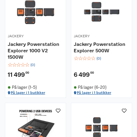
JACKERY
JACKERY
Jackery Powerstation
Jackery Powerstation
Explorer 1000 V2
Explorer 500W
1500W
☆
☆
☆
☆
☆
(
0
)
☆
☆
☆
☆
☆
(
0
)
11 499
00
6 499
00
På lager (1-5)
På lager (6-20)
På lager i 1 butikker
På lager i 1 butikker
Om oss
Kundeservice
Nyheter
Butikker
Våre merkevarer