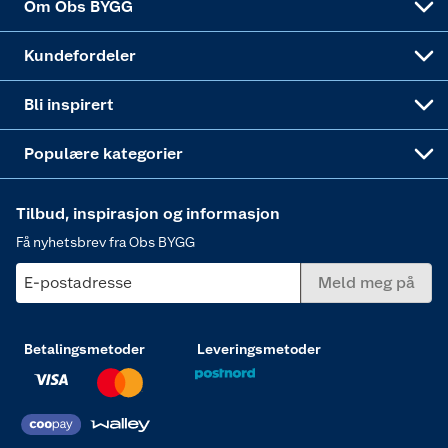
Om Obs BYGG
Obs BYGG Montering
Gavetips
Vindu
Kundefordeler
Annonserte varer
Hjem, rengjøring og hvitevarer
Bli inspirert
Varme
Populære kategorier
Tilbud, inspirasjon og informasjon
Få nyhetsbrev fra Obs BYGG
E-postadresse
Meld meg på
Betalingsmetoder
Leveringsmetoder