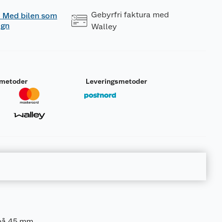
Gebyrfri faktura med
 - Med bilen som
ogn
Walley
smetoder
Leveringsmetoder
 på 45 mm