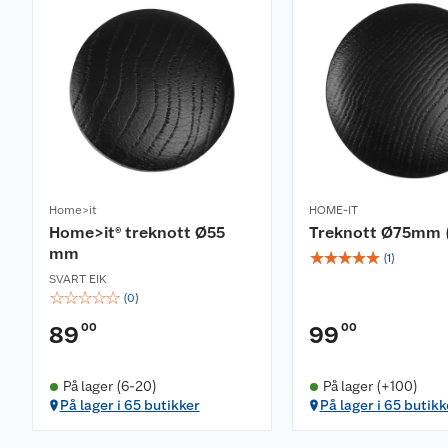
Home>it
HOME-IT
Home>it® treknott Ø55
Treknott Ø75mm (
mm
☆
☆
☆
☆
☆
(
1
)
SVART EIK
☆
☆
☆
☆
☆
(
0
)
00
00
89
99
På lager (6-20)
På lager (+100)
På lager i 65 butikker
På lager i 65 butikk