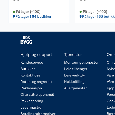
På lager (+100)
På lager (+100)
På lager i 64 butikker
På lager i 63 butikk
Hjelp og support
Tjenester
Om 
Kundeservice
Monteringstjenester
Om o
Butikker
Leie tilhenger
Nyhe
Kontakt oss
Leie verktøy
Våre
Retur- og angrerett
Nøkkelfiling
Våre
Reklamasjon
Alle tjenester
Kjøp
Ofte stilte spørsmål
Pers
Pakkesporing
Cook
Leveringstid
Ledig
Betalingsalternativer
Bære