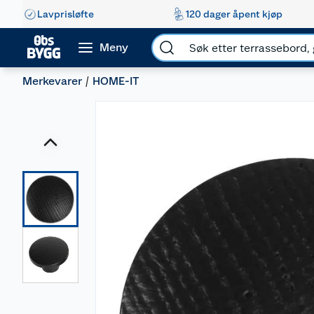
Lavprisløfte
120 dager åpent kjøp
Meny
Merkevarer
HOME-IT