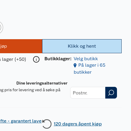
jøp
Klikk og hent
Butikklager:
Velg butikk
 lager (+50)
På lager i 65
butikker
Dine leveringsalternativer
og pris for levering ved å søke på
r
fte - garantert lave
120 dagers åpent kjøp