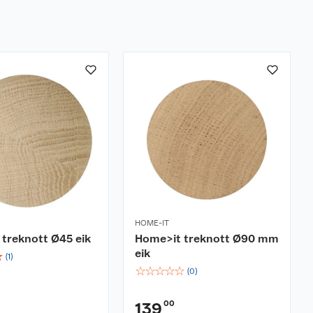
HOME-IT
treknott Ø45 eik
Home>it treknott Ø90 mm
eik
☆
(
1
)
☆
☆
☆
☆
☆
(
0
)
00
139