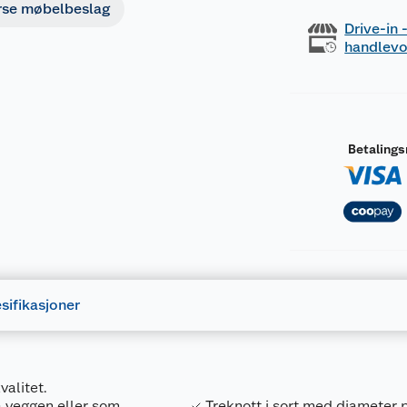
rse møbelbeslag
Drive-in
handlev
Betaling
sifikasjoner
valitet.
 veggen eller som
Treknott i sort med diameter