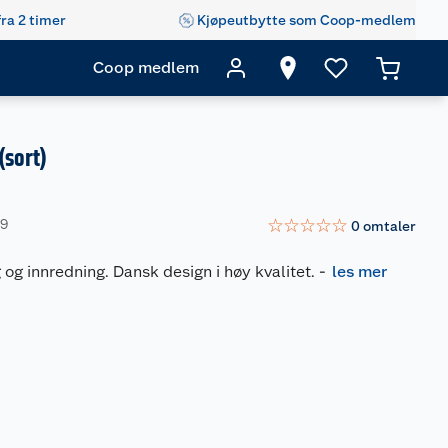
fra 2 timer
Kjøpeutbytte som Coop-medlem
Coop medlem
(sort)
☆
☆
☆
☆
☆
69
0
omtaler
g og innredning. Dansk design i høy kvalitet.
-
les mer