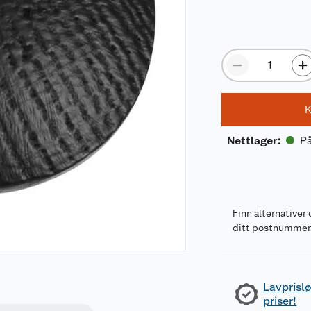
K
På
Nettlager
:
Finn alternativer 
ditt postnumme
Lavprislø
priser!