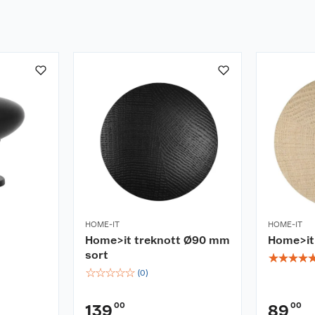
HOME-IT
HOME-IT
Home>it treknott Ø90 mm
Home>it 
sort
☆
☆
☆
☆
☆
☆
☆
☆
☆
(
0
)
00
00
139
89