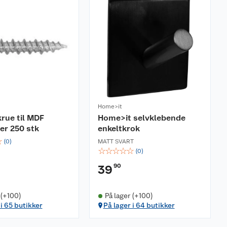
Home>it
krue til MDF
Home>it selvklebende
er 250 stk
enkeltkrok
☆
(
0
)
MATT SVART
☆
☆
☆
☆
☆
(
0
)
90
39
 (+100)
På lager (+100)
 i 65 butikker
På lager i 64 butikker