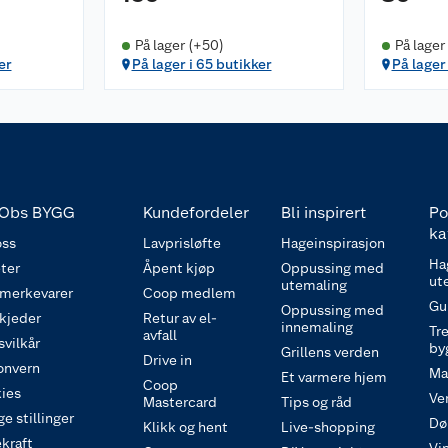
På lager (+50)
På lager
er
På lager i 65 butikker
På lager
Obs BYGG
Kundefordeler
Bli inspirert
Po
ka
ss
Lavprisløfte
Hageinspirasjon
Ha
ter
Åpent kjøp
Oppussing med
ut
utemaling
 merkevarer
Coop medlem
Gu
Oppussing med
 kjeder
Retur av el-
innemaling
Tre
avfall
svilkår
by
Grillens verden
Drive in
onvern
Ma
Et varmere hjem
Coop
ies
Ve
Mastercard
Tips og råd
e stillinger
Dø
Klikk og hent
Live-shopping
kraft