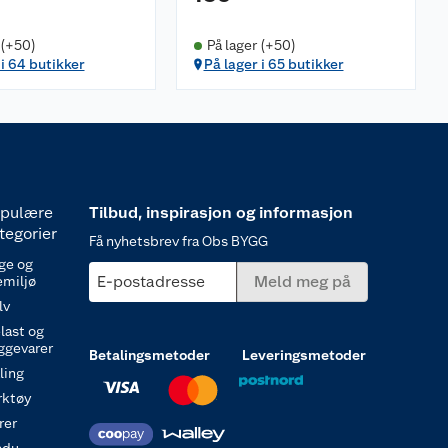
 (+50)
På lager (+50)
 i 64 butikker
På lager i 65 butikker
pulære
Tilbud, inspirasjon og informasjon
tegorier
Få nyhetsbrev fra Obs BYGG
ge og
E-postadresse
Meld meg på
emiljø
lv
last og
ggevarer
Betalingsmetoder
Leveringsmetoder
ling
rktøy
rer