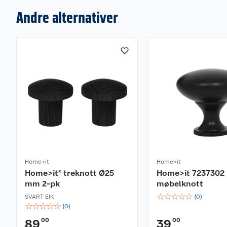
Andre alternativer
Home>it
Home>it
Home>it® treknott Ø25
Home>it 7237302
mm 2-pk
møbelknott
☆
☆
☆
☆
☆
SVART EIK
(
0
)
☆
☆
☆
☆
☆
(
0
)
00
00
89
39