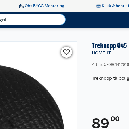
Obs BYGG Montering
Klikk & hent - 
Treknopp Ø45 
HOME-IT
Art nr: 57086141281
Treknopp til boli
00
89