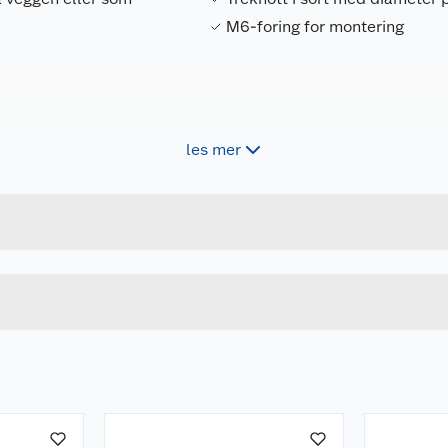
M6-foring for montering
les mer
Forpakningsmål
5708614128169
Bruttovekt
12816
Høyde
Lengde
u kjøper produktet får du invitasjon til å gi en omtale.
Bredde