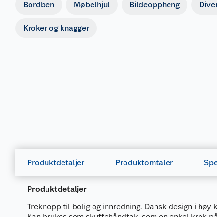
Bordben
Møbelhjul
Bildeoppheng
Dive
Kroker og knagger
Produktdetaljer
Produktomtaler
Spe
Produktdetaljer
Treknopp til bolig og innredning. Dansk design i høy k
Kan brukes som skuffehåndtak, som en enkel krok på