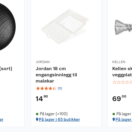
JORDAN
KELLEN
sort)
Jordan 18 cm
Kellen s
engangsinnlegg til
veggplat
malekar
☆
☆
☆
☆
☆
☆
☆
☆
☆
(
11
)
90
00
14
69
På lager (+100)
På lager
er
På lager i 65 butikker
På lager