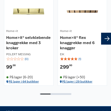
Kundeservice
Nyheter
Butikker
Våre merkevarer
Kontakt oss
Våre kjeder
Home>it
Home>it
Retur- og angrerett
Home>it® selvklebende
Home>it® flex
Kjøpsvilkår
Hageinspirasjon
knaggrekke med 3
knaggrekke med 6
kroker
knagger
Reklamasjon
Personvern
Lavprisløfte
Oppussing med utemaling
POLERT MESSING
EIK
☆
☆
☆
☆
☆
☆
☆
☆
☆
☆
(
0
)
(
1
)
Ofte stilte spørsmål
Cookies
Åpent kjøp
Oppussing med innemaling
99
00
299
00
Pakkesporing
Monteringstjenester
Ledige stillinger
Coop medlem
Grillens verden
Hage og utemiljø
På lager (6-20)
På lager (+50)
På lager i 64 butikker
På lager i 29 butikker
Leveringstid
Leie tilhenger
Bærekraft
Retur av el-avfall
Et varmere hjem
Gulv
Betalingsalternativer
Leie verktøy
Sikkerhetsdatablad
Drive in
Tips og råd
Trelast og byggevarer
Leveringsalternativer
Nøkkelfiling
Samvirkelag
Coop Mastercard
Live-shopping
Maling