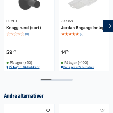
Mål
Lengde: 20 cm
HOME-IT
JORDAN
Høyde: 4 cm
Knagg rund (sort)
Jordan Engangsinnlegg
Dybde: 4 cm
☆
☆
☆
☆
☆
☆
☆
☆
☆
☆
(
0
)
(
2
)
59
00
14
90
På lager (+50)
På lager (+100)
På lager i 64 butikker
På lager i 65 butikker
Andre alternativer
Om oss