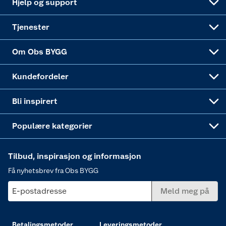
Hjelp og support
Alle tjenester
Virksomheten
Klikk og hent
DIY-prosjekter
Verktøy
Tjenester
Sponsorvirksomheten
Coop Bedriftskort
Hytte og beredskapsutstyr
Dører
Om Obs BYGG
Obs BYGG Montering
Gavetips
Vindu
Kundefordeler
Annonserte varer
Hjem, rengjøring og hvitevarer
Bli inspirert
Varme
Populære kategorier
Tilbud, inspirasjon og informasjon
Få nyhetsbrev fra Obs BYGG
E-postadresse
Meld meg på
Betalingsmetoder
Leveringsmetoder