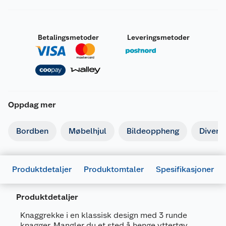
Betalingsmetoder
Leveringsmetoder
Oppdag mer
Bordben
Møbelhjul
Bildeoppheng
Divers
Produktdetaljer
Produktomtaler
Spesifikasjoner
Produktdetaljer
Knaggrekke i en klassisk design med 3 runde
knagger. Mangler du et sted å henge yttertøy,