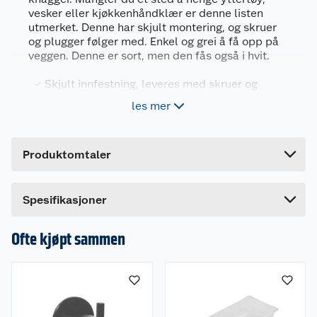
vesker eller kjøkkenhåndklær er denne listen
Generelt
utmerket. Denne har skjult montering, og skruer
og plugger følger med. Enkel og grei å få opp på
Artikkelnummer
5708614124932
veggen. Denne er sort, men den fås også i hvit.
Leverandørens artikkelnummer
12493
Skjult innfestning, leveres med skruer og
Forpakningsmål
plugger til montering
les mer
Bruttovekt
Mål (LxDxH) 20x4x4 cm
0.253 kg
Klassisk design i pulverlakkert stål
Høyde
27 cm
Produktomtaler
Med 3 knagger
Lengde
4 cm
Bredde
7.5 cm
Egenskaper
Dette produktet har ikke fått noen omtale ennå.
Spesifikasjoner
Hvis du kjøper produktet får du invitasjon til å gi
3 knagger
en omtale.
Ofte kjøpt sammen
Materiale: Pulverlakkert stål
Farge: Sort (fås også i hvit)
Skjult innfestning
Leveres med skruer og plugger til montering.