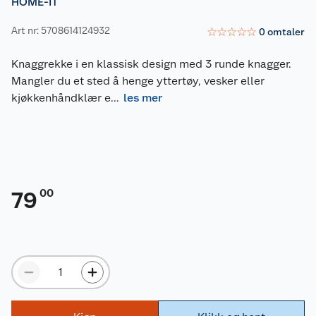
HOME-IT
Art nr: 5708614124932
☆
☆
☆
☆
☆
0
omtaler
Knaggrekke i en klassisk design med 3 runde knagger.
Mangler du et sted å henge yttertøy, vesker eller
kjøkkenhåndklær e
...
les mer
00
79