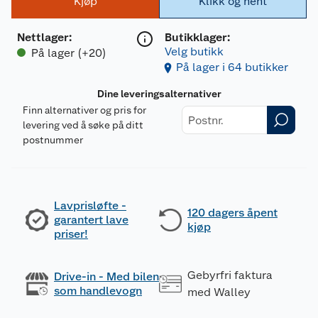
Kjøp
Klikk og hent
Nettlager
:
Butikklager:
Velg butikk
På lager (+20)
På lager i 64 butikker
Dine leveringsalternativer
Finn alternativer og pris for
levering ved å søke på ditt
postnummer
Lavprisløfte -
120 dagers åpent
garantert lave
kjøp
priser!
Gebyrfri faktura
Drive-in - Med bilen
som handlevogn
med Walley