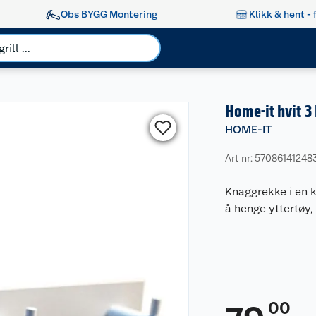
Obs BYGG Montering
Klikk & hent - 
Home-it hvit 
HOME-IT
Art nr: 57086141248
Knaggrekke i en 
å henge yttertøy,
00