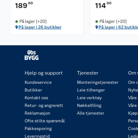
00
00
189
114
På lager (+20)
På lager (+20)
På lager i 26 butikker
På lager i 62 butikk
Hjelp og support
Tjenester
Om 
Kundeservice
Monteringstjenester
Om o
Butikker
Leie tilhenger
Nyhe
Kontakt oss
Leie verktøy
Våre
Retur- og angrerett
Nøkkelfiling
Våre
Reklamasjon
Alle tjenester
Kjøp
Ofte stilte spørsmål
Pers
Pakkesporing
Cook
Leveringstid
Ledig