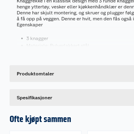
Knaggrekke i en klassisk design med 3 runde knagger
henge yttertøy, vesker eller kjøkkenhåndklær er denn
Denne har skjult montering, og skruer og plugger følg
å få opp på veggen. Denne er hvit, men den fås også i
Egenskaper
3 knagger
Materiale: Pulverlakkert stål
Farge: Hvit (fås også i sort)
Generelt
Skjult innfestning
Artikkelnummer
Leveres med skruer og plugger til montering.
Leverandørens artikkelnummer
Produktomtaler
Mål
Spesifikasjoner
Lengde: 20 cm
Høyde: 4 cm
Dybde: 4 cm
Ofte kjøpt sammen