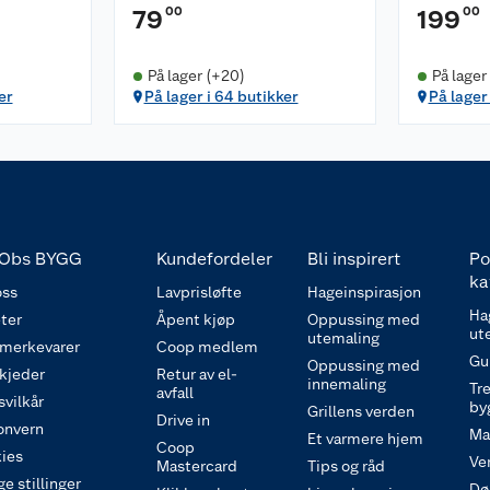
00
00
79
199
På lager (+20)
På lager
er
På lager i 64 butikker
På lager
Obs BYGG
Kundefordeler
Bli inspirert
Po
ka
ss
Lavprisløfte
Hageinspirasjon
Ha
ter
Åpent kjøp
Oppussing med
ut
utemaling
 merkevarer
Coop medlem
Gu
Oppussing med
 kjeder
Retur av el-
innemaling
Tre
avfall
svilkår
by
Grillens verden
Drive in
onvern
Ma
Et varmere hjem
Coop
ies
Ve
Mastercard
Tips og råd
e stillinger
Dø