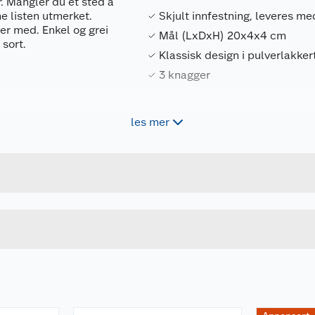
. Mangler du et sted å
e listen utmerket.
Skjult innfestning, leveres me
er med. Enkel og grei
Mål (LxDxH) 20x4x4 cm
 sort.
Klassisk design i pulverlakkert
3 knagger
les mer
Forpakningsmål
5708614124833
Bruttovekt
12483
Høyde
Lengde
Bredde