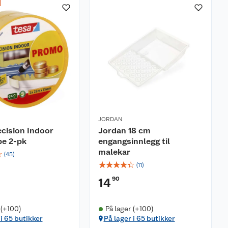
JORDAN
ecision Indoor
Jordan 18 cm
pe 2-pk
engangsinnlegg til
malekar
☆
(
45
)
☆
☆
☆
☆
☆
(
11
)
90
14
 (+100)
På lager (+100)
 i 65 butikker
På lager i 65 butikker