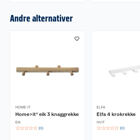
Andre alternativer
HOME-IT
ELFA
Home>it® eik 3 knaggrekke
Elfa 4 krokrekke
EIK
HVIT
☆
☆
☆
☆
☆
☆
☆
☆
☆
☆
(
0
)
(
0
)