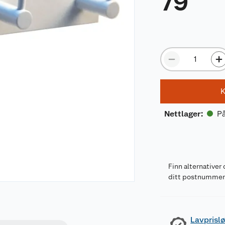
79
K
På
Nettlager
:
Finn alternativer 
ditt postnumme
Lavprislø