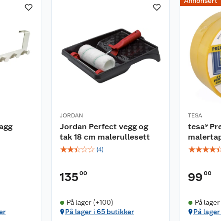
Annonsert
JORDAN
TESA
agg
Jordan Perfect vegg og
tesa® Pr
tak 18 cm malerullesett
malerta
☆
☆
☆
☆
☆
☆
☆
☆
☆
(
4
)
00
00
135
99
På lager (+100)
På lager
er
På lager i 65 butikker
På lager