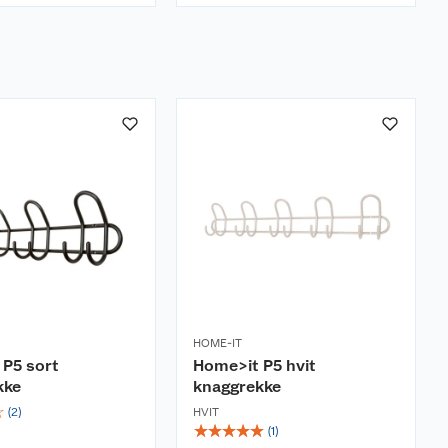
HOME-IT
 P5 sort
Home>it P5 hvit
kke
knaggrekke
☆
(
2
)
HVIT
☆
☆
☆
☆
☆
(
1
)