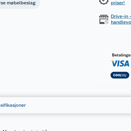
rse møbelbeslag
priser!
Drive-in
handlev
Betaling
sifikasjoner