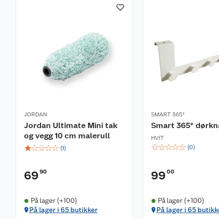
JORDAN
SMART 365*
Jordan Ultimate Mini tak
Smart 365* dørkn
og vegg 10 cm malerull
HVIT
☆
☆
☆
☆
☆
☆
☆
☆
☆
☆
(
0
)
(
1
)
90
00
69
99
På lager (+100)
På lager (+100)
På lager i 65 butikker
På lager i 65 butikk