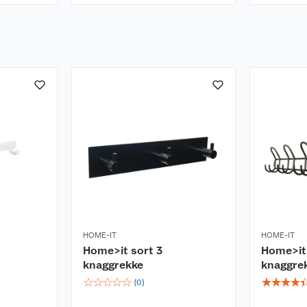
HOME-IT
HOME-IT
Home>it sort 3
Home>it
knaggrekke
knaggre
☆
☆
☆
☆
☆
☆
☆
☆
☆
(
0
)