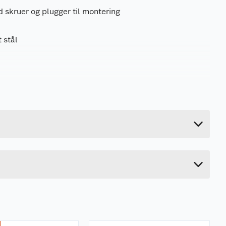
d skruer og plugger til montering
 stål
0.253 kg
27 cm
4 cm
7.5 cm