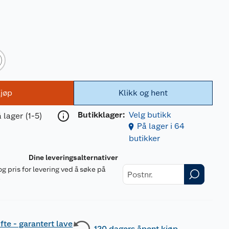
jøp
Klikk og hent
Butikklager:
Velg butikk
 lager (1-5)
På lager i 64
butikker
Dine leveringsalternativer
og pris for levering ved å søke på
r
fte - garantert lave
120 dagers åpent kjøp