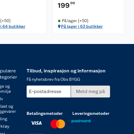
00
199
 (+50)
På lager (+50)
 i 64 butikker
På lager i 63 butikker
pulære
Tilbud, inspirasjon og informasjon
tegorier
Få nyhetsbrev fra Obs BYGG
ge og
E-postadresse
Meld meg på
emiljø
lv
last og
ggevarer
Betalingsmetoder
Leveringsmetoder
ling
rktøy
rer