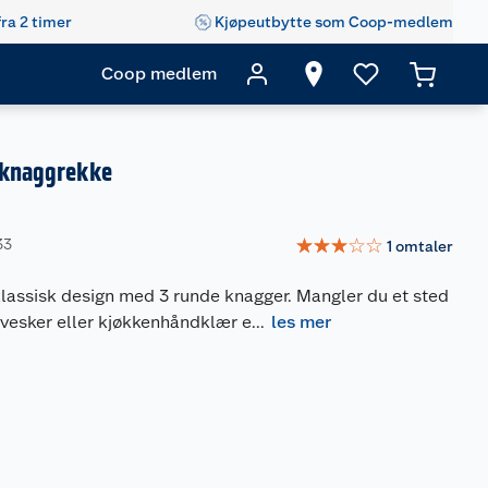
fra 2 timer
Kjøpeutbytte som Coop-medlem
Coop medlem
3 knaggrekke
☆
☆
☆
☆
☆
33
1
omtaler
klassisk design med 3 runde knagger. Mangler du et sted
 vesker eller kjøkkenhåndklær e
...
les mer