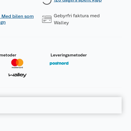
Gebyrfri faktura med
 - Med bilen som
ogn
Walley
smetoder
Leveringsmetoder