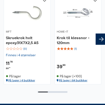
Kundeservice
Nyheter
Butikker
Våre merkevarer
Kontakt oss
Våre kjeder
MFT
HOME-IT
Skruekrok hvit
Krok til klessnor -
Retur- og angrerett
Kjøpsvilkår
Hageinspirasjon
epoxy31X7X2,5 A5
120mm
☆
☆
☆
☆
☆
☆
☆
☆
☆
☆
(
0
)
(
1
)
Reklamasjon
Personvern
Lavprisløfte
Oppussing med utemaling
Finnes i 4 størrelser
Ofte stilte spørsmål
Cookies
Åpent kjøp
Oppussing med innemaling
11
70
39
90
00
39
Pakkesporing
Monteringstjenester
Ledige stillinger
Coop medlem
Grillens verden
Hage og utemiljø
På lager
På lager (+100)
På lager i 4 butikker
På lager i 64 butikker
Leveringstid
Leie tilhenger
Bærekraft
Retur av el-avfall
Et varmere hjem
Gulv
Betalingsalternativer
Leie verktøy
Sikkerhetsdatablad
Drive in
Tips og råd
Trelast og byggevarer