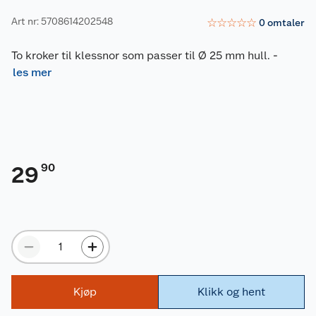
Art nr: 5708614202548
☆
☆
☆
☆
☆
0
omtaler
To kroker til klessnor som passer til Ø 25 mm hull.
-
les mer
90
29
Kjøp
Klikk og hent