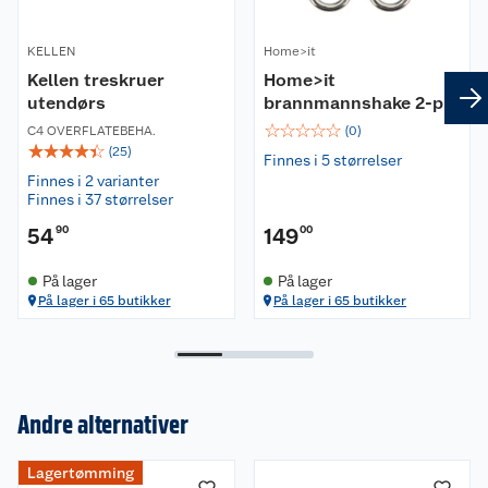
KELLEN
Home>it
Kellen treskruer
Home>it
utendørs
brannmannshake 2-pk
☆
☆
☆
☆
☆
C4 OVERFLATEBEHA.
(
0
)
☆
☆
☆
☆
☆
(
25
)
Finnes i 5 størrelser
Finnes i 2 varianter
Finnes i 37 størrelser
54
90
149
00
På lager
På lager
På lager i 65 butikker
På lager i 65 butikker
Andre alternativer
Om oss
Lagertømming