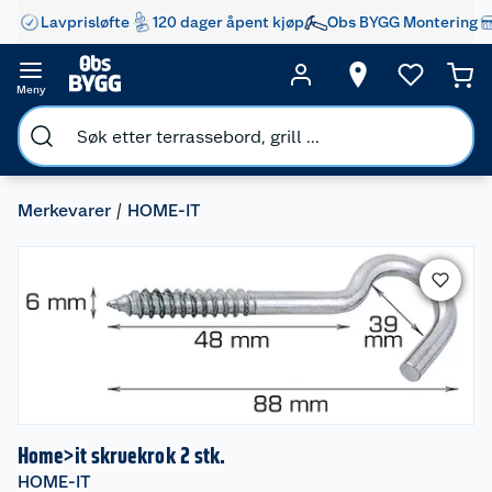
Lavprisløfte
120 dager åpent kjøp
Obs BYGG Montering
Meny
Merkevarer
HOME-IT
Home>it skruekrok 2 stk.
HOME-IT