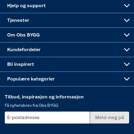
Leveringsalternativer
Nøkkelfiling
Samvirkelag
Coop Mastercard
Live-shopping
Maling
Hjelp og support
Alle tjenester
Virksomheten
Klikk og hent
DIY-prosjekter
Verktøy
Tjenester
Sponsorvirksomheten
Coop Bedriftskort
Hytte og beredskapsutstyr
Dører
Om Obs BYGG
Obs BYGG Montering
Gavetips
Vindu
Kundefordeler
Annonserte varer
Hjem, rengjøring og hvitevarer
Bli inspirert
Varme
Populære kategorier
Tilbud, inspirasjon og informasjon
Få nyhetsbrev fra Obs BYGG
E-postadresse
Meld meg på