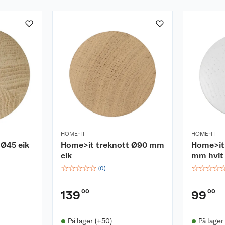
HOME-IT
HOME-IT
 Ø45 eik
Home>it treknott Ø90 mm
Home>it
eik
mm hvit
☆
☆
☆
☆
☆
☆
☆
☆
☆
(
0
)
00
00
139
99
På lager (+50)
På lager