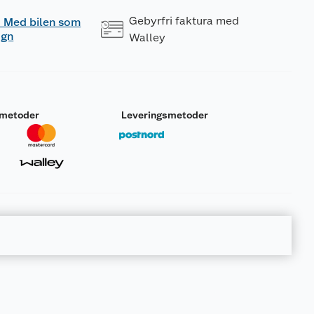
Gebyrfri faktura med
 - Med bilen som
ogn
Walley
smetoder
Leveringsmetoder