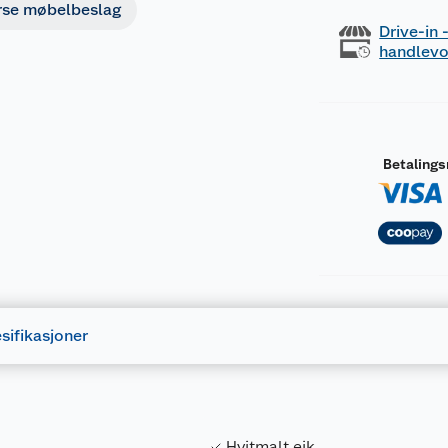
rse møbelbeslag
Drive-in
handlev
Betaling
sifikasjoner
Hvitmalt eik