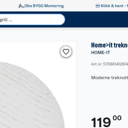
Obs BYGG Montering
Klikk & hent - 
Home>it trekn
HOME-IT
Art nr: 57086141281
Moderne treknott 
00
119