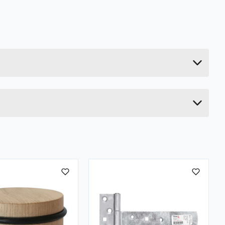
0.089 kg
12.5 cm
4 cm
9 cm