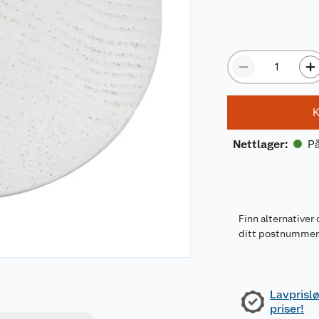
K
På
Nettlager
:
Finn alternativer 
ditt postnumme
Lavprislø
priser!