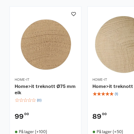
HOME-IT
HOME-IT
Home>it treknott Ø75 mm
Home>it treknott
eik
☆
☆
☆
☆
☆
(
1
)
☆
☆
☆
☆
☆
(
0
)
00
00
99
89
På lager (+100)
På lager (+50)