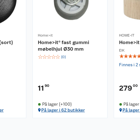
Home>it
HOME-IT
sort)
Home>it® fast gummi
Home>it
møbelhjul Ø30 mm
EIK
☆
☆
☆
☆
☆
☆
☆
☆
☆
(
0
)
Finnes i 2 
90
00
11
279
På lager (+100)
På lager
er
På lager i 62 butikker
På lager