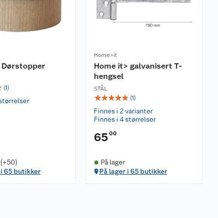
Home>it
 Dørstopper
Home it> galvanisert T-
hengsel
☆
(
1
)
STÅL
☆
☆
☆
☆
☆
(
1
)
størrelser
Finnes i 2 varianter
Finnes i 4 størrelser
00
65
 (+50)
På lager
 i 65 butikker
På lager i 65 butikker