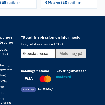
 i 65 butikker
På lager i 63 butikker
pulære
Tilbud, inspirasjon og informasjon
tegorier
Få nyhetsbrev fra Obs BYGG
ge og
E-postadresse
Meld meg på
emiljø
lv
last og
ggevarer
Betalingsmetoder
Leveringsmetoder
ling
rktøy
rer
ndu
em,
ngjøring