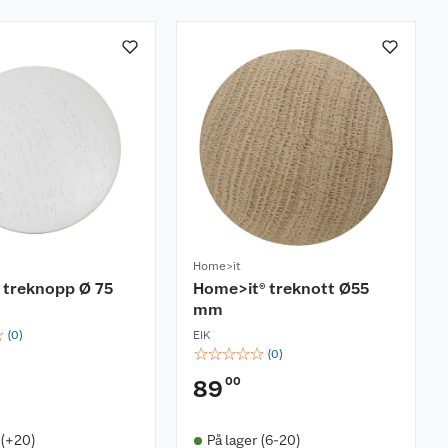
Home>it
 treknopp Ø 75
Home>it® treknott Ø55
mm
☆
(
0
)
EIK
☆
☆
☆
☆
☆
(
0
)
00
89
 (+20)
På lager (6-20)