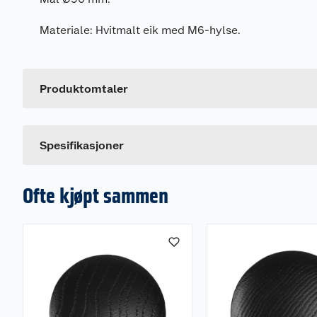
Materiale: Hvitmalt eik med M6-hylse.
Generelt
Artikkelnummer
Leverandørens artikkelnummer
Produktomtaler
Farge
Dette produktet har ikke fått noen omtale ennå. Hvis d
Spesifikasjoner
Ofte kjøpt sammen