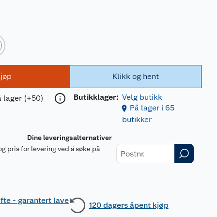
jøp
Klikk og hent
Butikklager:
Velg butikk
 lager (+50)
På lager i 65
butikker
Dine leveringsalternativer
og pris for levering ved å søke på
r
fte - garantert lave
120 dagers åpent kjøp