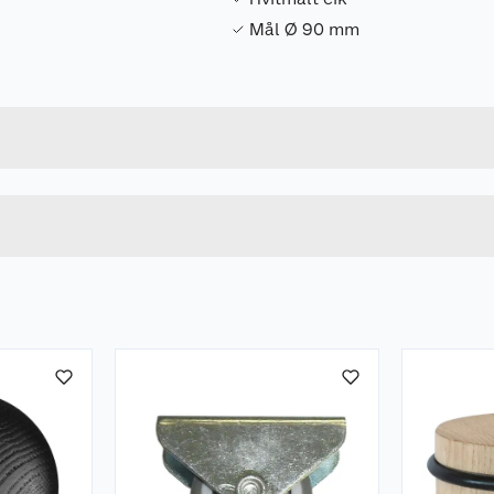
Mål Ø 90 mm
Forpakningsmål
5708614128145
Bruttovekt
12814
Høyde
HVIT
Lengde
u kjøper produktet får du invitasjon til å gi en omtale.
Bredde