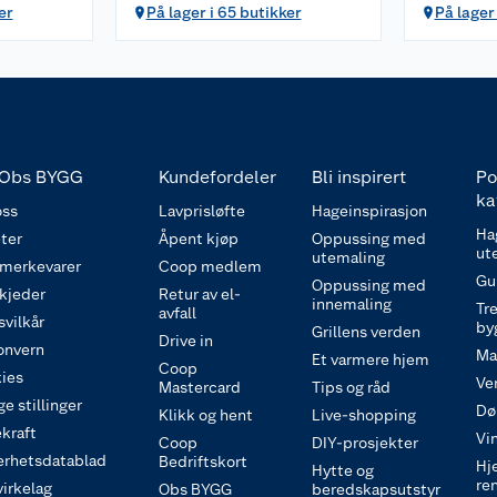
er
På lager i 65 butikker
På lager
Obs BYGG
Kundefordeler
Bli inspirert
Po
ka
ss
Lavprisløfte
Hageinspirasjon
Ha
ter
Åpent kjøp
Oppussing med
ut
utemaling
 merkevarer
Coop medlem
Gu
Oppussing med
 kjeder
Retur av el-
innemaling
Tre
avfall
svilkår
by
Grillens verden
Drive in
onvern
Ma
Et varmere hjem
Coop
ies
Ve
Mastercard
Tips og råd
e stillinger
Dø
Klikk og hent
Live-shopping
kraft
Vi
Coop
DIY-prosjekter
erhetsdatablad
Bedriftskort
Hj
Hytte og
re
irkelag
Obs BYGG
beredskapsutstyr