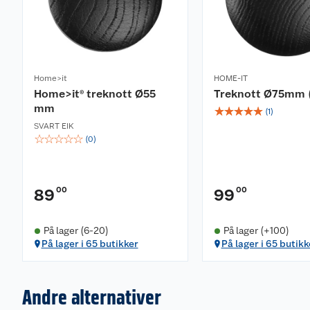
Home>it
HOME-IT
Home>it® treknott Ø55
Treknott Ø75mm (
mm
☆
☆
☆
☆
☆
(
1
)
SVART EIK
☆
☆
☆
☆
☆
(
0
)
00
00
89
99
På lager (6-20)
På lager (+100)
På lager i 65 butikker
På lager i 65 butikk
Andre alternativer