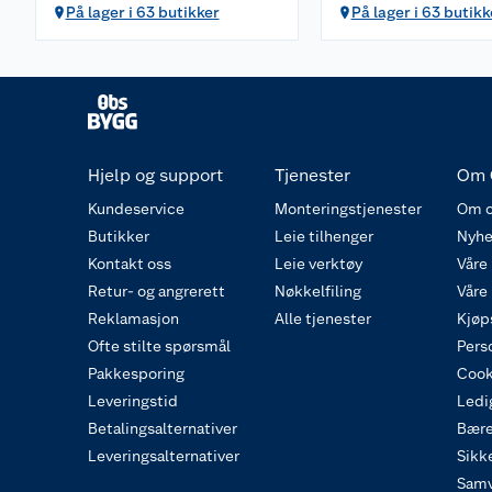
På lager i 63 butikker
På lager i 63 butikk
Hjelp og support
Tjenester
Om 
Kundeservice
Monteringstjenester
Om o
Butikker
Leie tilhenger
Nyhe
Kontakt oss
Leie verktøy
Våre
Retur- og angrerett
Nøkkelfiling
Våre
Reklamasjon
Alle tjenester
Kjøp
Ofte stilte spørsmål
Pers
Pakkesporing
Cook
Leveringstid
Ledig
Betalingsalternativer
Bære
Leveringsalternativer
Sikk
Samv