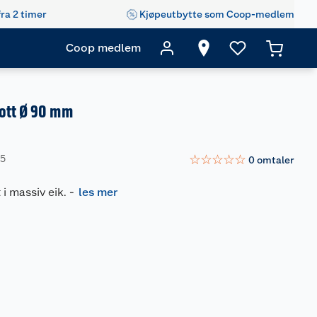
fra 2 timer
Kjøpeutbytte som Coop-medlem
Coop medlem
ott Ø 90 mm
☆
☆
☆
☆
☆
45
0
omtaler
i massiv eik.
-
les mer