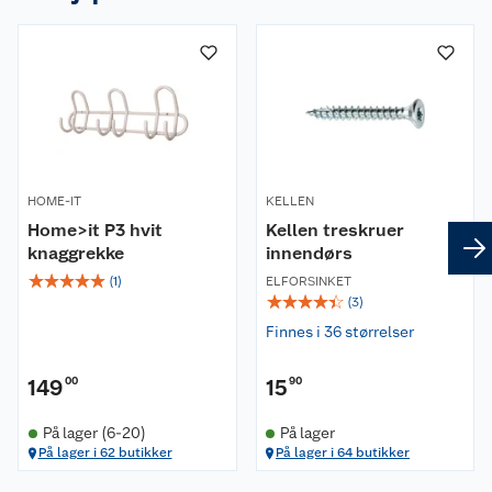
Lengde: 68,5 cm
Dybde: 6,5
Høyde: 13 cm
Materiale: Pulverlakkert stål, str Ø: 8 mm
Farge: Hvit (fås også i sort)
HOME-IT
KELLEN
Home>it P3 hvit
Kellen treskruer
knaggrekke
innendørs
☆
☆
☆
☆
☆
(
1
)
ELFORSINKET
☆
☆
☆
☆
☆
(
3
)
Finnes i 36 størrelser
149
00
15
90
På lager (6-20)
På lager
På lager i 62 butikker
På lager i 64 butikker