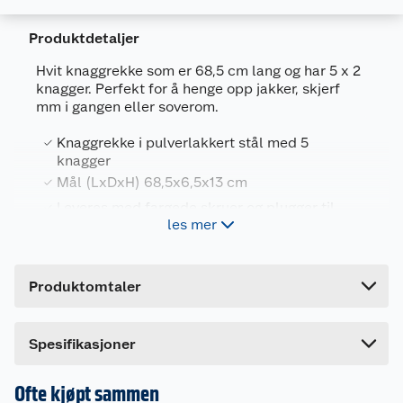
Produktdetaljer
Hvit knaggrekke som er 68,5 cm lang og har 5 x 2
knagger. Perfekt for å henge opp jakker, skjerf
Generelt
mm i gangen eller soverom.
Artikkelnummer
5708614121719
Knaggrekke i pulverlakkert stål med 5
Leverandørens artikkelnummer
12171
knagger
Farge
HVIT
Mål (LxDxH) 68,5x6,5x13 cm
Leveres med fargede skruer og plugger til
Forpakningsmål
les mer
montering
Bruttovekt
1.36 kg
Dansk design
Høyde
10 cm
Produktomtaler
Home>itknagger er dansk design, og er laget i
Lengde
73 cm
pulverlakkert stål.
Bredde
10 cm
Leveres med fargede skruer og plugger til
Spesifikasjoner
montering.
Ofte kjøpt sammen
Mål