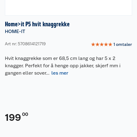
Home>it P5 hvit knaggrekke
HOME-IT
Art nr: 5708614121719
☆
☆
☆
☆
☆
1
omtaler
Hvit knaggrekke som er 68,5 cm lang og har 5 x 2
knagger. Perfekt for å henge opp jakker, skjerf mm i
gangen eller sover
...
les mer
00
199