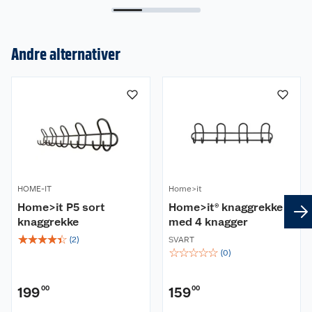
Andre alternativer
Om oss
Kundeservice
Nyheter
Butikker
Våre merkevarer
Kontakt oss
Våre kjeder
HOME-IT
Home>it
Home>it P5 sort
Home>it® knaggrekke
Retur- og angrerett
Kjøpsvilkår
Hageinspirasjon
knaggrekke
med 4 knagger
☆
☆
☆
☆
☆
(
2
)
SVART
Reklamasjon
Personvern
Lavprisløfte
Oppussing med utemaling
☆
☆
☆
☆
☆
(
0
)
Ofte stilte spørsmål
Cookies
Åpent kjøp
Oppussing med innemaling
199
00
159
00
Pakkesporing
Monteringstjenester
Ledige stillinger
Coop medlem
Grillens verden