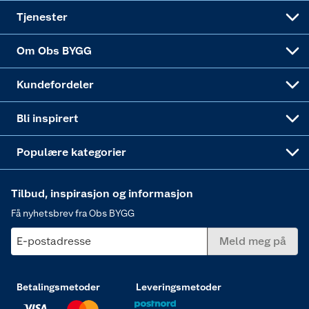
Alle tjenester
Virksomheten
Klikk og hent
DIY-prosjekter
Verktøy
Tjenester
Sponsorvirksomheten
Coop Bedriftskort
Hytte og beredskapsutstyr
Dører
Om Obs BYGG
Obs BYGG Montering
Gavetips
Vindu
Kundefordeler
Annonserte varer
Hjem, rengjøring og hvitevarer
Bli inspirert
Varme
Populære kategorier
Tilbud, inspirasjon og informasjon
Få nyhetsbrev fra Obs BYGG
E-postadresse
Meld meg på
Betalingsmetoder
Leveringsmetoder