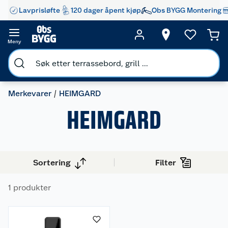
Lavprisløfte
120 dager åpent kjøp
Obs BYGG Montering
Meny
Merkevarer
HEIMGARD
HEIMGARD
Sortering
Filter
1 produkter
Om oss
Kundeservice
Nyheter