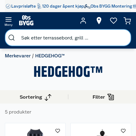
Lavprisløfte
120 dager åpent kjøp
Obs BYGG Montering
Meny
Merkevarer
HEDGEHOG™
HEDGEHOG™
Sortering
Filter
5 produkter