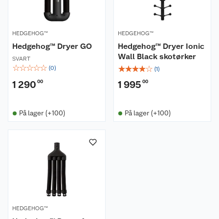
HEDGEHOG™
HEDGEHOG™
Hedgehog™ Dryer GO
Hedgehog™ Dryer Ionic
Wall Black skotørker
SVART
☆
☆
☆
☆
☆
☆
☆
☆
☆
☆
(
0
)
(
1
)
1 290
00
1 995
00
På lager (+100)
På lager (+100)
Om oss
Kundeservice
Nyheter
Butikker
Våre merkevarer
Kontakt oss
Våre kjeder
HEDGEHOG™