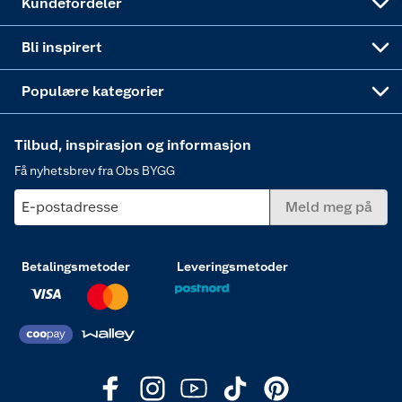
Kundefordeler
Annonserte varer
Hjem, rengjøring og hvitevarer
Bli inspirert
Varme
Populære kategorier
Tilbud, inspirasjon og informasjon
Få nyhetsbrev fra Obs BYGG
E-postadresse
Meld meg på
Betalingsmetoder
Leveringsmetoder