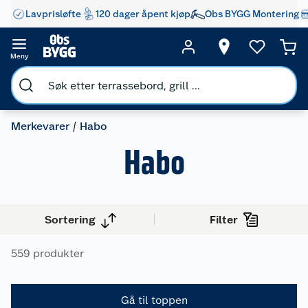
Lavprisløfte
120 dager åpent kjøp
Obs BYGG Montering
Meny
Merkevarer
Habo
Habo
Sortering
Filter
559 produkter
Gå til toppen