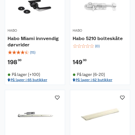
HABO
HABO
Habo Miami innvendig
Habo 5210 bolteskåte
dørvrider
☆
☆
☆
☆
☆
(
0
)
☆
☆
☆
☆
☆
(
15
)
198
00
149
00
På lager (+100)
På lager (6-20)
På lager i 65 butikker
På lager i 62 butikker
Om oss
Kundeservice
Nyheter
Butikker
Våre merkevarer