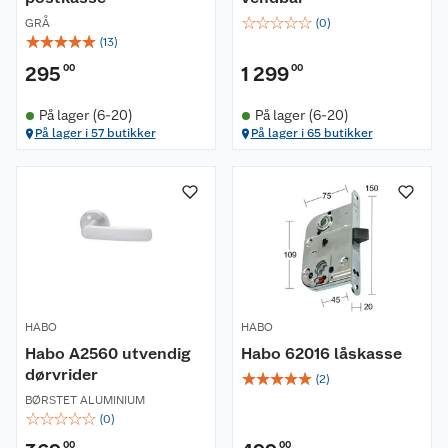
☆
☆
☆
☆
☆
GRÅ
(
0
)
☆
☆
☆
☆
☆
(
13
)
295
00
1 299
00
På lager (6-20)
På lager (6-20)
På lager i 57 butikker
På lager i 65 butikker
HABO
HABO
Habo A2560 utvendig
Habo 62016 låskasse
dørvrider
☆
☆
☆
☆
☆
(
2
)
BØRSTET ALUMINIUM
☆
☆
☆
☆
☆
(
0
)
00
00