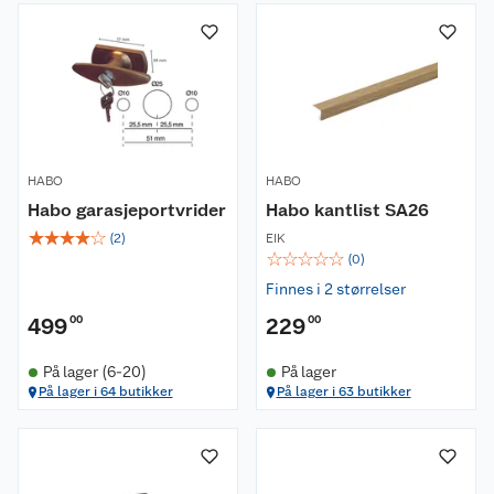
HABO
HABO
Habo garasjeportvrider
Habo kantlist SA26
☆
☆
☆
☆
☆
(
2
)
EIK
☆
☆
☆
☆
☆
(
0
)
Finnes i 2 størrelser
499
00
229
00
På lager (6-20)
På lager
På lager i 64 butikker
På lager i 63 butikker