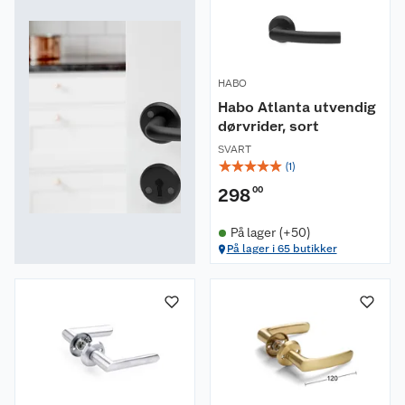
HABO
Habo Atlanta utvendig
dørvrider, sort
SVART
☆
☆
☆
☆
☆
(
1
)
298
00
På lager (+50)
På lager i 65 butikker