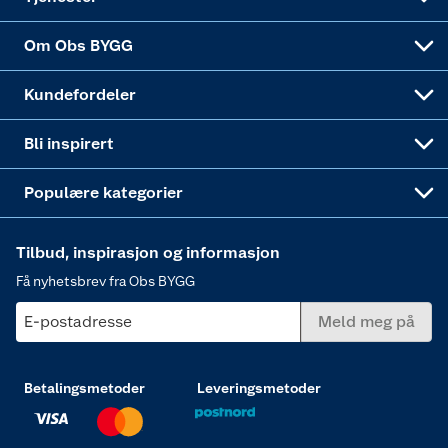
Sponsorvirksomheten
Coop Bedriftskort
Hytte og beredskapsutstyr
Dører
Om Obs BYGG
Obs BYGG Montering
Gavetips
Vindu
Kundefordeler
Annonserte varer
Hjem, rengjøring og hvitevarer
Bli inspirert
Varme
Populære kategorier
Tilbud, inspirasjon og informasjon
Få nyhetsbrev fra Obs BYGG
E-postadresse
Meld meg på
Betalingsmetoder
Leveringsmetoder