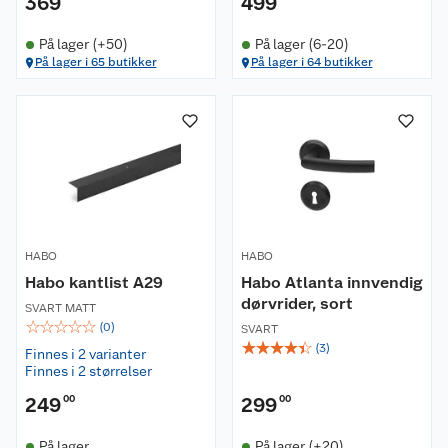
369
499
På lager (+50)
På lager (6-20)
På lager i 65 butikker
På lager i 64 butikker
HABO
HABO
Habo kantlist A29
Habo Atlanta innvendig
dørvrider, sort
SVART MATT
☆
☆
☆
☆
☆
(
0
)
SVART
☆
☆
☆
☆
☆
(
3
)
Finnes i 2 varianter
Finnes i 2 størrelser
249
00
299
00
På lager
På lager (+20)