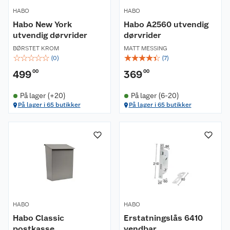
HABO
HABO
Habo New York
Habo A2560 utvendig
utvendig dørvrider
dørvrider
BØRSTET KROM
MATT MESSING
☆
☆
☆
☆
☆
☆
☆
☆
☆
☆
(
0
)
(
7
)
499
00
369
00
På lager (+20)
På lager (6-20)
På lager i 65 butikker
På lager i 65 butikker
HABO
HABO
Habo Classic
Erstatningslås 6410
postkasse
vendbar