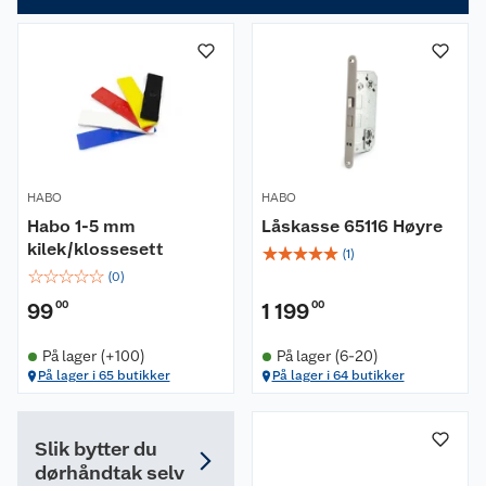
HABO
HABO
Habo 1-5 mm
Låskasse 65116 Høyre
kilek/klossesett
☆
☆
☆
☆
☆
(
1
)
☆
☆
☆
☆
☆
(
0
)
99
00
1 199
00
På lager (+100)
På lager (6-20)
På lager i 65 butikker
På lager i 64 butikker
Slik bytter du
dørhåndtak selv