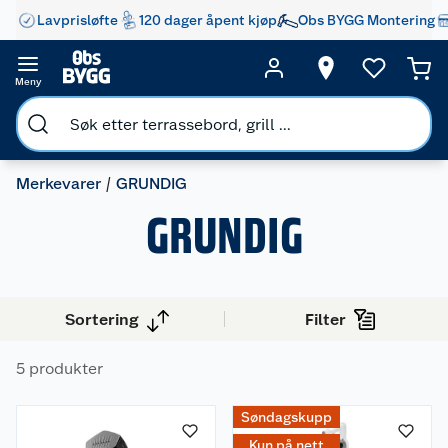
Lavprisløfte
120 dager åpent kjøp
Obs BYGG Montering
Meny
Merkevarer
GRUNDIG
GRUNDIG
Sortering
Filter
5 produkter
Søndagskupp
Kun på nett