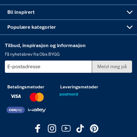
Annonserte varer
Hjem, rengjøring og hvitevarer
Bli inspirert
Varme
Populære kategorier
Tilbud, inspirasjon og informasjon
Få nyhetsbrev fra Obs BYGG
E-postadresse
Meld meg på
Betalingsmetoder
Leveringsmetoder