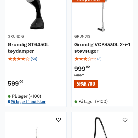
GRUNDIG
GRUNDIG
Grundig ST6450L
Grundig VCP3330L 2-i-1
tøydamper
støvsuger
☆
☆
☆
☆
☆
☆
☆
☆
☆
☆
(
34
)
(
2
)
999
00
00
1 699
599
00
SPAR 700
På lager (+100)
På lager (+100)
På lager i 1 butikker