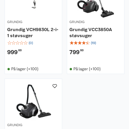
GRUNDIG
GRUNDIG
Grundig VCH9830L 2-i-
Grundig VCC3850A
1 støvsuger
støvsuger
☆
☆
☆
☆
☆
☆
☆
☆
☆
☆
(
0
)
(
19
)
999
00
799
00
På lager (+100)
På lager (+100)
Om oss
Kundeservice
Nyheter
Butikker
Våre merkevarer
Kontakt oss
Våre kjeder
GRUNDIG
Retur- og angrerett
Kjøpsvilkår
Hageinspirasjon