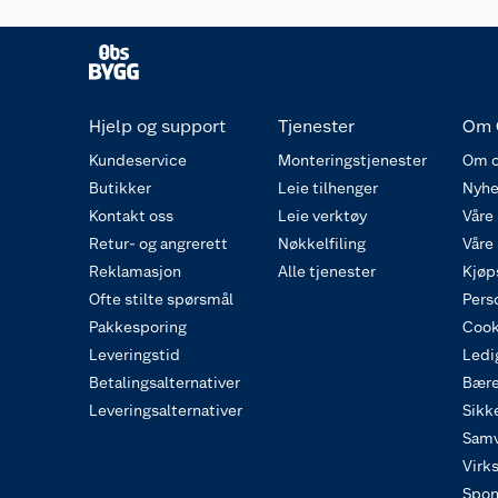
Hjelp og support
Tjenester
Om 
Kundeservice
Monteringstjenester
Om o
Butikker
Leie tilhenger
Nyhe
Kontakt oss
Leie verktøy
Våre
Retur- og angrerett
Nøkkelfiling
Våre
Reklamasjon
Alle tjenester
Kjøp
Ofte stilte spørsmål
Pers
Pakkesporing
Cook
Leveringstid
Ledig
Betalingsalternativer
Bære
Leveringsalternativer
Sikk
Samv
Virk
Spon