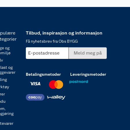
pulære
Tilbud, inspirasjon og informasjon
tegorier
Få nyhetsbrev fra Obs BYGG
ge og
E-postadresse
Meld meg på
emiljø
lv
last og
ggevarer
Betalingsmetoder
Leveringsmetoder
ling
rktøy
rer
ndu
em,
ngjøring
itevarer