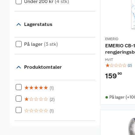
Under 200 kr
(4 stk)
Lagerstatus
EMERIO
På lager
(3 stk)
EMERIO CB-1
rengjøringsb
HVIT
☆
☆
☆
☆
☆
(
2
)
Produktomtaler
90
159
☆
☆
☆
☆
☆
(1)
På lager (+10
☆
☆
☆
☆
☆
(2)
☆
☆
☆
☆
☆
(1)