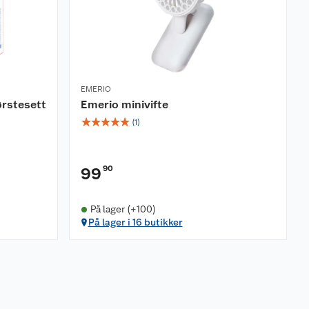
EMERIO
ørstesett
Emerio minivifte
☆
☆
☆
☆
☆
(
1
)
90
99
På lager (+100)
På lager i 16 butikker