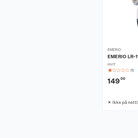
EMERIO
EMERIO LR-1
HVIT
☆
☆
☆
☆
☆
(
1
)
00
149
Ikke på nett