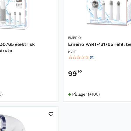
EMERIO
30765 elektrisk
Emerio PART-131765 refill b
ørste
HVIT
☆
☆
☆
☆
☆
(
0
)
90
99
0)
På lager (+100)