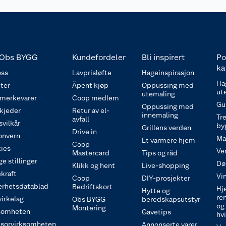
Obs BYGG
Kundefordeler
Bli inspirert
Po
ka
ss
Lavprisløfte
Hageinspirasjon
Ha
ter
Åpent kjøp
Oppussing med
ut
utemaling
 merkevarer
Coop medlem
Gu
Oppussing med
 kjeder
Retur av el-
innemaling
Tre
avfall
svilkår
by
Grillens verden
Drive in
onvern
Ma
Et varmere hjem
Coop
ies
Ve
Mastercard
Tips og råd
e stillinger
Dø
Klikk og hent
Live-shopping
kraft
Vi
Coop
DIY-prosjekter
erhetsdatablad
Bedriftskort
Hj
Hytte og
re
irkelag
Obs BYGG
beredskapsutstyr
og
Montering
somheten
Gavetips
hv
sorvirksomheten
Annonserte varer