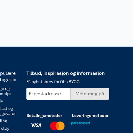
pulære
Tilbud, inspirasjon og informasjon
tegorier
Få nyhetsbrev fra Obs BYGG
ge og
E-postadresse
Meld meg på
emiljø
lv
last og
ggevarer
Betalingsmetoder
Leveringsmetoder
ling
rktøy