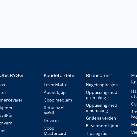
Obs BYGG
Kundefordeler
Bli inspirert
Po
ka
ss
Lavprisløfte
Hageinspirasjon
Ha
ter
Åpent kjøp
Oppussing med
ut
utemaling
 merkevarer
Coop medlem
Gu
Oppussing med
 kjeder
Retur av el-
innemaling
Tre
avfall
svilkår
by
Grillens verden
Drive in
onvern
Ma
Et varmere hjem
Coop
ies
Ve
Mastercard
Tips og råd