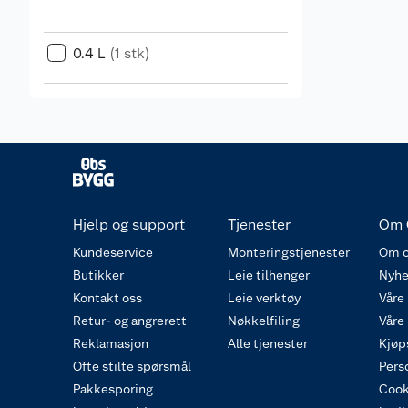
0.4 L
(1 stk)
Hjelp og support
Tjenester
Om 
Kundeservice
Monteringstjenester
Om o
Butikker
Leie tilhenger
Nyhe
Kontakt oss
Leie verktøy
Våre
Retur- og angrerett
Nøkkelfiling
Våre
Reklamasjon
Alle tjenester
Kjøp
Ofte stilte spørsmål
Pers
Pakkesporing
Cook