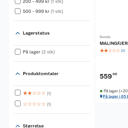
200 - 499 kr
(1 stk)
500 - 999 kr
(1 stk)
Lagerstatus
Duxola
MALINGFJERN
☆
☆
☆
☆
☆
(
2
)
På lager
(2 stk)
Produktomtaler
00
559
På lager (+20
☆
☆
☆
☆
☆
(1)
På lager i 65
☆
☆
☆
☆
☆
(1)
Størrelse