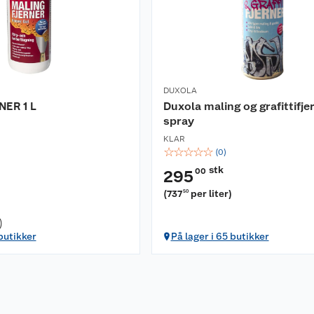
DUXOLA
ER 1 L
Duxola maling og grafittifje
spray
KLAR
☆
☆
☆
☆
☆
(
0
)
stk
00
295
(
737
per liter
)
50
)
 butikker
På lager i 65 butikker