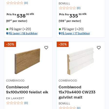
☆
☆
☆
☆
☆
(
0
)
BOMULL
☆
☆
☆
☆
☆
(
0
)
stk
stk
Pris fra
Pris fra
538
30
335
30
(
97
per meter
)
(
139
per meter
)
87
71
På lager (+20)
På lager (+20)
På lager i 18 butikker
På lager i 17 butikker
-30%
-30%
COMBIWOOD
COMBIWOOD
Combiwood
Combiwood
9x100x1000 feielist eik
15x70x4400 CW233
gulvlist malt
EIK LAKKERT
☆
☆
☆
☆
☆
(
0
)
BOMULL
☆
☆
☆
☆
☆
(
0
)