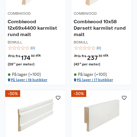
COMBIWOOD
COMBIWOOD
Combiwood
Combiwood 10x58
12x69x4400 karmlist
Dørsett karmlist rund
rund malt
malt
BOMULL
BOMULL
☆
☆
☆
☆
☆
☆
☆
☆
☆
☆
(
0
)
(
0
)
stk
stk
Pris fra
Pris fra
174
30
237
30
(
39
per meter
)
(
43
per meter
)
61
15
På lager (+100)
På lager (+100)
På lager i 18 butikker
På lager i 17 butikker
-30%
-30%