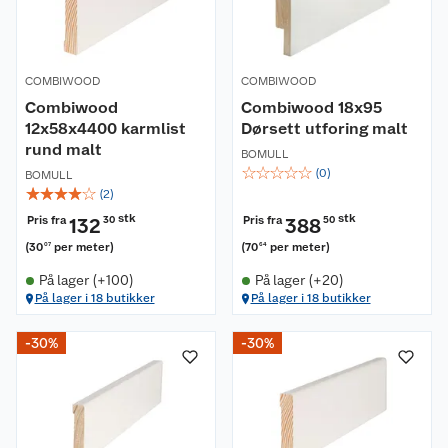
COMBIWOOD
COMBIWOOD
Combiwood
Combiwood 18x95
12x58x4400 karmlist
Dørsett utforing malt
rund malt
BOMULL
☆
☆
☆
☆
☆
(
0
)
BOMULL
☆
☆
☆
☆
☆
(
2
)
stk
stk
Pris fra
Pris fra
132
30
388
50
(
30
per meter
)
(
70
per meter
)
07
64
På lager (+100)
På lager (+20)
På lager i 18 butikker
På lager i 18 butikker
-30%
-30%