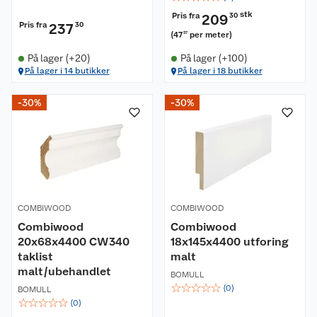
stk
Pris fra
209
30
Pris fra
237
30
(
47
per meter
)
57
På lager (+20)
På lager (+100)
På lager i 14 butikker
På lager i 18 butikker
-30%
-30%
COMBIWOOD
COMBIWOOD
Combiwood
Combiwood
20x68x4400 CW340
18x145x4400 utforing
taklist
malt
malt/ubehandlet
BOMULL
☆
☆
☆
☆
☆
(
0
)
BOMULL
☆
☆
☆
☆
☆
(
0
)