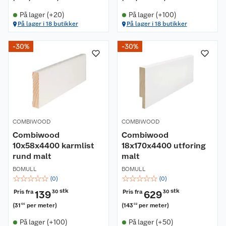
På lager (+20)
På lager (+100)
På lager i 18 butikker
På lager i 18 butikker
-30%
-30%
Om oss
Kundeservice
Nyheter
Butikker
Våre merkevarer
COMBIWOOD
COMBIWOOD
Combiwood
Combiwood
Kontakt oss
Våre kjeder
10x58x4400 karmlist
18x170x4400 utforing
rund malt
malt
Retur- og angrerett
Kjøpsvilkår
Hageinspirasjon
BOMULL
BOMULL
☆
☆
☆
☆
☆
☆
☆
☆
☆
☆
(
0
)
(
0
)
Reklamasjon
Personvern
Lavprisløfte
Oppussing med utemaling
stk
stk
Pris fra
Pris fra
139
30
629
30
(
31
per meter
)
(
143
per meter
)
66
02
Ofte stilte spørsmål
Cookies
Åpent kjøp
Oppussing med innemaling
På lager (+100)
På lager (+50)