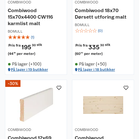
COMBIWOOD
COMBIWOOD
Combiwood
Combiwood 18x70
15x70x4400 CW116
Dørsett utforing malt
karmlist malt
BOMULL
☆
☆
☆
☆
☆
(
0
)
BOMULL
☆
☆
☆
☆
☆
(
1
)
stk
stk
Pris fra
Pris fra
195
30
335
30
(
44
per meter
)
(
60
per meter
)
39
96
På lager (+100)
På lager (+50)
På lager i 19 butikker
På lager i 18 butikker
-30%
COMBIWOOD
COMBIWOOD
Combiwood 12x69
Combiwood