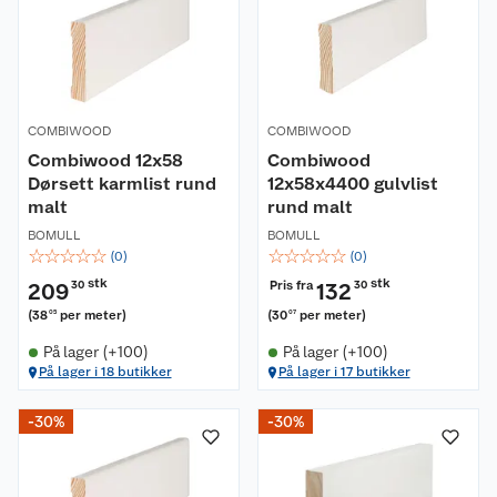
COMBIWOOD
COMBIWOOD
Combiwood 12x58
Combiwood
Dørsett karmlist rund
12x58x4400 gulvlist
malt
rund malt
BOMULL
BOMULL
☆
☆
☆
☆
☆
☆
☆
☆
☆
☆
(
0
)
(
0
)
stk
stk
Pris fra
209
30
132
30
(
38
per meter
)
(
30
per meter
)
05
07
På lager (+100)
På lager (+100)
På lager i 18 butikker
På lager i 17 butikker
-30%
-30%