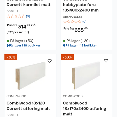
Dørsett karmlist malt
hobbyplate furu
18x400x2400 mm
BOMULL
☆
☆
☆
☆
☆
(
0
)
UBEHANDLET
☆
☆
☆
☆
☆
(
0
)
stk
Pris fra
314
30
Pris fra
635
00
(
57
per meter
)
15
På lager (+50)
På lager (+20)
På lager i 18 butikker
På lager i 18 butikker
-30%
-30%
COMBIWOOD
COMBIWOOD
Combiwood 18x120
Combiwood
Dørsett utforing malt
18x170x2400 utforing
malt
BOMULL