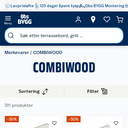
Lavprisløfte
120 dager åpent kjøp
Obs BYGG Montering
Meny
Merkevarer
COMBIWOOD
COMBIWOOD
Sortering
Filter
311 produkter
-30%
-30%