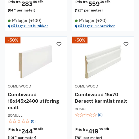
stk
stk
Pris fra
Pris fra
283
50
559
30
(
64
per meter
)
(
127
per meter
)
43
11
På lager (+100)
På lager (+20)
På lager i 18 butikker
På lager i 17 butikker
-30%
-30%
COMBIWOOD
COMBIWOOD
Combiwood
Combiwood 15x70
18x145x2400 utforing
Dørsett karmlist malt
malt
BOMULL
☆
☆
☆
☆
☆
(
0
)
BOMULL
☆
☆
☆
☆
☆
(
0
)
stk
stk
Pris fra
Pris fra
244
30
419
30
(
101
per meter
)
(
76
per meter
)
79
24