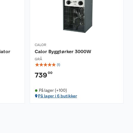
CALOR
iator
Calor Byggtørker 3000W
GRÅ
☆
☆
☆
☆
☆
(
1
)
00
739
På lager (+100)
På lager i 6 butikker