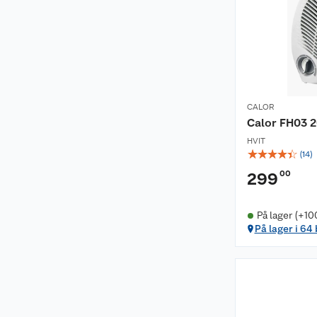
CALOR
Calor FH03 
HVIT
☆
☆
☆
☆
☆
(
14
)
00
299
På lager (+10
På lager i 64