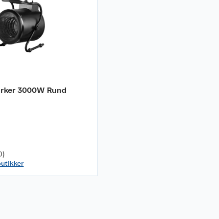
ørker 3000W Rund
0)
butikker