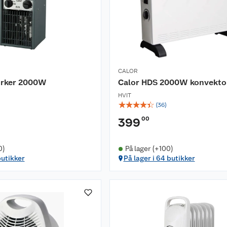
CALOR
ørker 2000W
Calor HDS 2000W konvekto
HVIT
☆
☆
☆
☆
☆
(
36
)
00
399
0)
På lager (+100)
butikker
På lager i 64 butikker