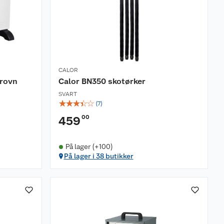
CALOR
rovn
Calor BN350 skotørker
SVART
☆
☆
☆
☆
☆
(
7
)
00
459
På lager (+100)
På lager i 38 butikker