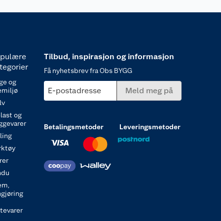
pulære
Tilbud, inspirasjon og informasjon
tegorier
Få nyhetsbrev fra Obs BYGG
ge og
E-postadresse
Meld meg på
emiljø
lv
last og
ggevarer
Betalingsmetoder
Leveringsmetoder
ling
rktøy
rer
ndu
em,
ngjøring
itevarer