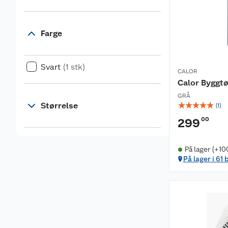
Farge
Svart
(1 stk)
CALOR
Calor Byggt
GRÅ
☆
☆
☆
☆
☆
Størrelse
(
1
)
00
299
På lager (+10
På lager i 61 