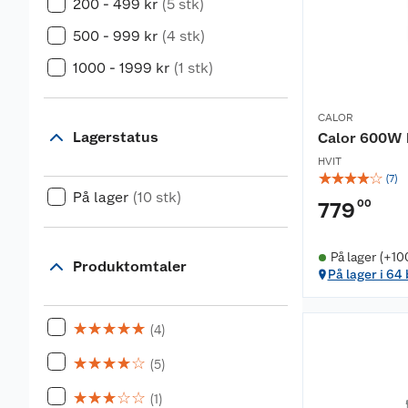
200 - 499 kr
(5 stk)
500 - 999 kr
(4 stk)
1000 - 1999 kr
(1 stk)
CALOR
Lagerstatus
Calor 600W 
HVIT
☆
☆
☆
☆
☆
(
7
)
På lager
(10 stk)
00
779
På lager (+10
Produktomtaler
På lager i 64
☆
☆
☆
☆
☆
(4)
☆
☆
☆
☆
☆
(5)
☆
☆
☆
☆
☆
(1)