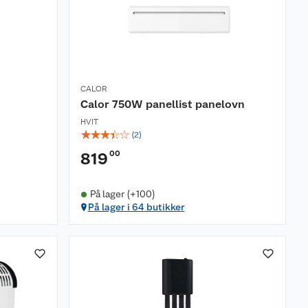
CALOR
Calor 750W panellist panelovn
HVIT
☆
☆
☆
☆
☆
(
2
)
00
819
På lager (+100)
På lager i 64 butikker