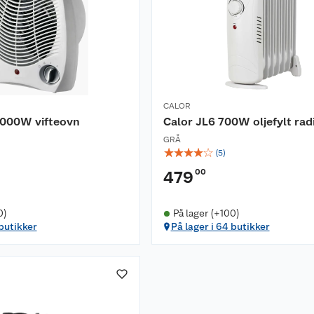
CALOR
2000W vifteovn
Calor JL6 700W oljefylt rad
GRÅ
☆
☆
☆
☆
☆
(
5
)
00
479
0)
På lager (+100)
 butikker
På lager i 64 butikker