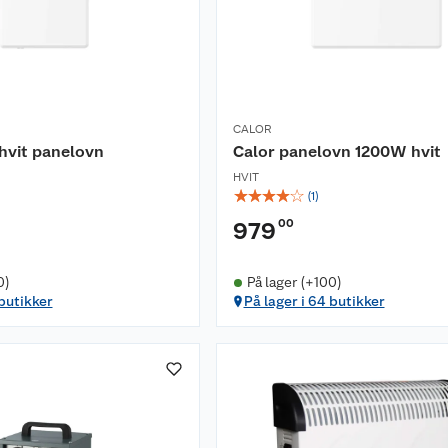
CALOR
hvit panelovn
Calor panelovn 1200W hvit
HVIT
☆
☆
☆
☆
☆
(
1
)
00
979
0)
På lager (+100)
 butikker
På lager i 64 butikker