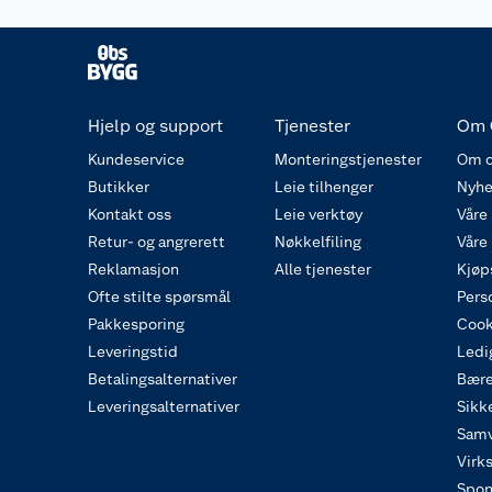
Hjelp og support
Tjenester
Om 
Kundeservice
Monteringstjenester
Om o
Butikker
Leie tilhenger
Nyhe
Kontakt oss
Leie verktøy
Våre
Retur- og angrerett
Nøkkelfiling
Våre
Reklamasjon
Alle tjenester
Kjøp
Ofte stilte spørsmål
Pers
Pakkesporing
Cook
Leveringstid
Ledig
Betalingsalternativer
Bære
Leveringsalternativer
Sikk
Samv
Virk
Spon