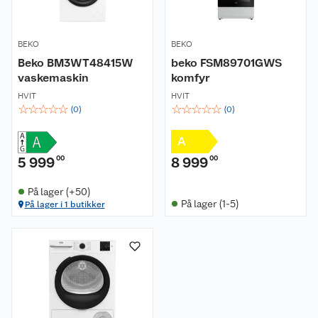
BEKO
BEKO
Beko BM3WT48415W
beko FSM89701GWS
vaskemaskin
komfyr
HVIT
HVIT
☆
☆
☆
☆
☆
☆
☆
☆
☆
☆
(
0
)
(
0
)
A
5 999
00
8 999
00
På lager (+50)
På lager (1-5)
På lager i 1 butikker
Om oss
Kundeservice
Nyheter
Butikker
Våre merkevarer