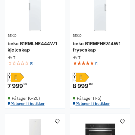
BEKO
BEKO
beko B1RMLNE444W1
beko B1RMFNE314W1
kjøleskap
fryseskap
HVIT
HVIT
☆
☆
☆
☆
☆
☆
☆
☆
☆
☆
(
0
)
(
1
)
7 999
00
8 999
00
På lager (6-20)
På lager (1-5)
På lager i 1 butikker
På lager i 1 butikker