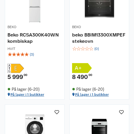
BEKO
BEKO
Beko RCSA300K40WN
beko BBIM13300XMPEF
kombiskap
stekeovn
☆
☆
☆
☆
☆
HVIT
(
0
)
☆
☆
☆
☆
☆
(
3
)
A+
5 999
00
8 490
00
På lager (6-20)
På lager (6-20)
På lager i 1 butikker
På lager i 1 butikker