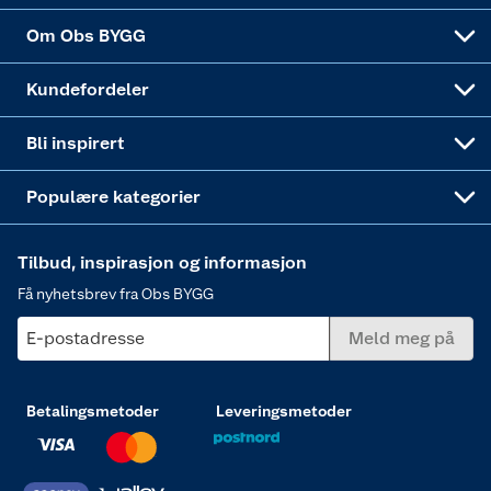
Sponsorvirksomheten
Coop Bedriftskort
Hytte og beredskapsutstyr
Dører
Om Obs BYGG
Obs BYGG Montering
Gavetips
Vindu
Kundefordeler
Annonserte varer
Hjem, rengjøring og hvitevarer
Bli inspirert
Varme
Populære kategorier
Tilbud, inspirasjon og informasjon
Få nyhetsbrev fra Obs BYGG
E-postadresse
Meld meg på
Betalingsmetoder
Leveringsmetoder