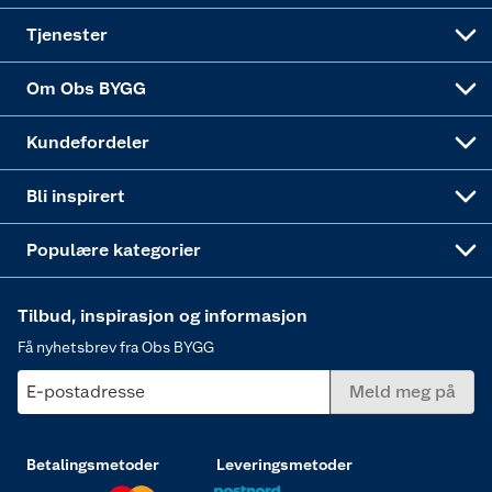
Alle tjenester
Virksomheten
Klikk og hent
DIY-prosjekter
Verktøy
Tjenester
Sponsorvirksomheten
Coop Bedriftskort
Hytte og beredskapsutstyr
Dører
Om Obs BYGG
Obs BYGG Montering
Gavetips
Vindu
Kundefordeler
Annonserte varer
Hjem, rengjøring og hvitevarer
Bli inspirert
Varme
Populære kategorier
Tilbud, inspirasjon og informasjon
Få nyhetsbrev fra Obs BYGG
E-postadresse
Meld meg på
Betalingsmetoder
Leveringsmetoder