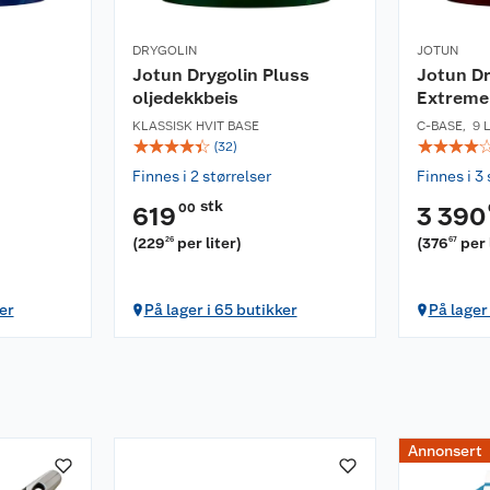
DRYGOLIN
JOTUN
Jotun Drygolin Pluss
Jotun Dr
oljedekkbeis
Extreme
KLASSISK HVIT BASE
C-BASE
,
9 
☆
☆
☆
☆
☆
☆
☆
☆
☆
(
32
)
Finnes i 2 størrelser
Finnes i 3 
stk
00
619
3 390
(
229
per liter
)
(
376
per 
26
67
er
På lager i 65 butikker
På lager
Annonsert