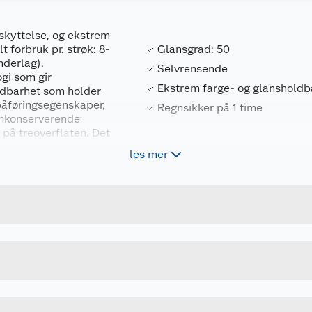
skyttelse, og ekstrem
 forbruk pr. strøk: 8-
Glansgrad: 50
nderlag).
Selvrensende
gi som gir
Ekstrem farge- og glansholdb
ldbarhet som holder
påføringsegenskaper,
Regnsikker på 1 time
ilmkonserverende
på treoverflaten. Det
les mer
Forpakningsmål
, dekkbeiset eller
7029350154495
Bruttovekt
r takrenner, beslag
ketten før bruk
26SMAACSA
Høyde
ger.
/damp/aerosoler.
2.7 L
Lengde
ler/ansiktsskjerm.
lag) og 6-8 m²/liter
HVIT-BASE
Bredde
 vann.
elp.