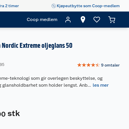
fra 2 timer
Kjøpeutbytte som Coop-medlem
Coop medlem
 Nordic Extreme oljeglans 50
☆
☆
☆
☆
☆
495
9
omtaler
eme-teknologi som gir overlegen beskyttelse, og
g glansholdbarhet som holder lengst. Anb
...
les mer
stk
00