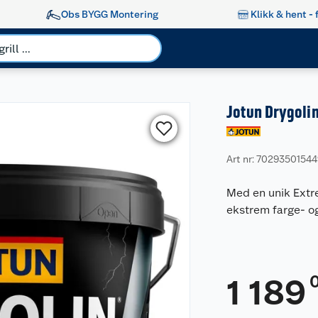
Obs BYGG Montering
Klikk & hent - 
Jotun Drygolin
Art nr: 7029350154
Med en unik Extr
ekstrem farge- o
1 189