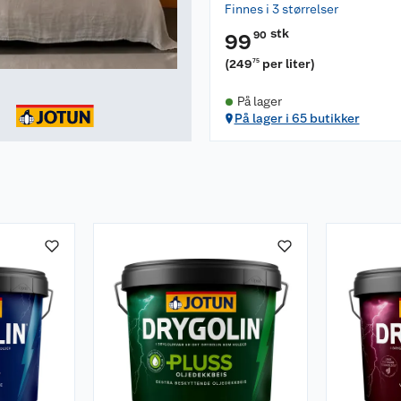
Finnes i 3 størrelser
stk
90
99
(
249
per liter
)
75
På lager
På lager i 65 butikker