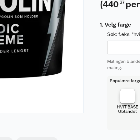
(
440
per
37
Velg farge
Søk:
f.eks. "h
Malingen blandes
maling.
Populære farg
HVIT BASE
Ublandet