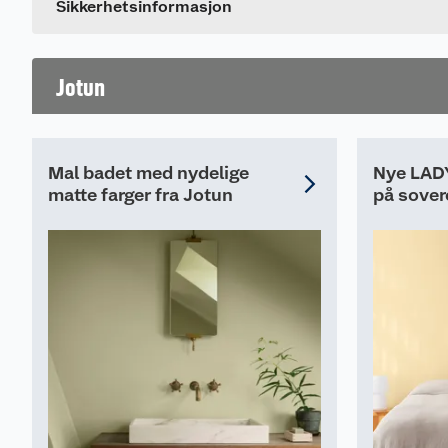
Sikkerhetsinformasjon
Jotun
Mal badet med nydelige
Nye LADY
matte farger fra Jotun
på sove