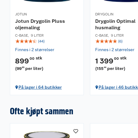
JOTUN
DRYGOLIN
Jotun Drygolin Pluss
Drygolin Optimal
oljemaling
husmaling
C-BASE
,
9 LITER
C-BASE
,
9 LITER
☆
☆
☆
☆
☆
☆
☆
☆
☆
☆
(
44
)
(
6
)
Finnes i 2 størrelser
Finnes i 2 størrelser
stk
stk
00
00
899
1 399
(
99
per liter
)
(
155
per liter
)
89
44
På lager i 64 butikker
På lager i 46 butikk
Ofte kjøpt sammen