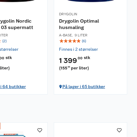
DRYGOLIN
ygolin Nordic
Drygolin Optimal
 03 supermatt
husmaling
LITER
A-BASE
,
9 LITER
☆
☆
☆
☆
☆
☆
(
2
)
(
6
)
størrelser
Finnes i 2 størrelser
stk
stk
00
00
1 399
liter
)
(
155
per liter
)
44
 i 64 butikker
På lager i 65 butikker