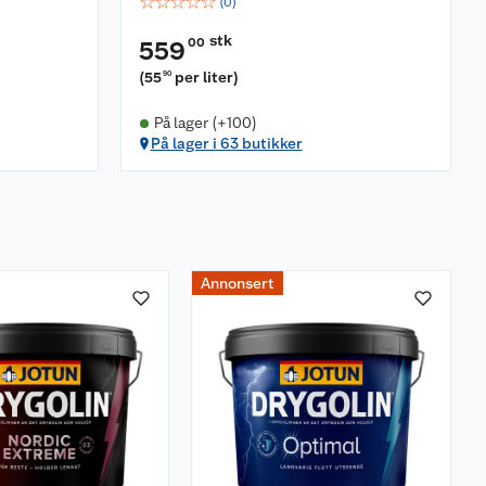
☆
☆
☆
☆
☆
(
0
)
stk
00
559
(
55
per liter
)
90
På lager (+100)
På lager i 63 butikker
Annonsert