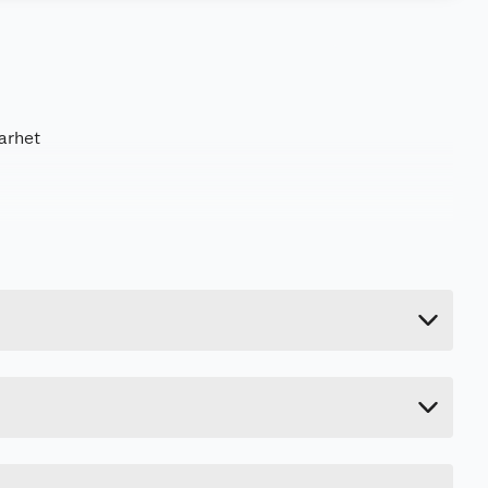
arhet
3.45 kg
15.7 cm
20 cm
20 cm