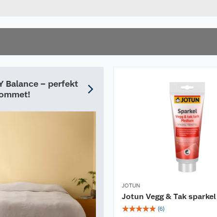
 Balance – perfekt
rommet!
JOTUN
Jotun Vegg & Tak sparke
☆
☆
☆
☆
☆
(
6
)