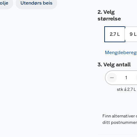
olje
Utendørs beis
Velg
størrelse
2.7 L
9 L
Mengdebereg
Velg antall
stk á 2.7 L
Finn alternativer 
ditt postnumme