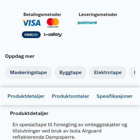
Betalingsmetoder
Leveringsmetoder
Oppdag mer
Maskeringstape
Byggtape
Elektrotape
Pa
Produktdetaljer
Produktomtaler
Spesifikasjoner
Produktdetaljer
Generelt
Artikkelnummer
7057755371735
En spesialtape til forsegling av omleggsskjøter og
tilslutninger ved bruk av Isola Airguard
Leverandørens artikkelnummer
537173
reflekterende Dampsperre.