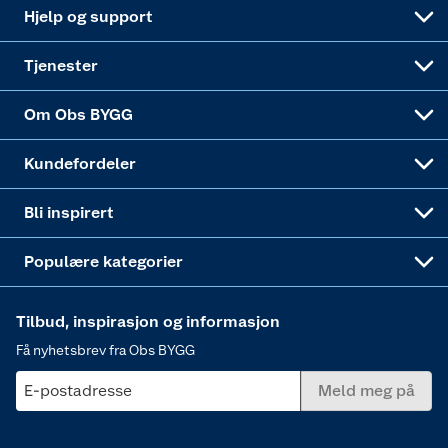
Leveringsalternativer
Nøkkelfiling
Samvirkelag
Coop Mastercard
Live-shopping
Maling
Hjelp og support
Alle tjenester
Virksomheten
Klikk og hent
DIY-prosjekter
Verktøy
Tjenester
Sponsorvirksomheten
Coop Bedriftskort
Hytte og beredskapsutstyr
Dører
Om Obs BYGG
Obs BYGG Montering
Gavetips
Vindu
Kundefordeler
Annonserte varer
Hjem, rengjøring og hvitevarer
Bli inspirert
Varme
Populære kategorier
Tilbud, inspirasjon og informasjon
Få nyhetsbrev fra Obs BYGG
E-postadresse
Meld meg på