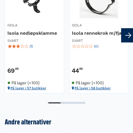
ISOLA
ISOLA
Isola nedløpsklamme
Isola rennekrok m/fjær
SVART
SVART
☆
☆
☆
☆
☆
☆
☆
☆
☆
☆
(
1
)
(
0
)
69
95
44
95
På lager (+100)
På lager (+100)
På lager i 57 butikker
På lager i 58 butikker
Andre alternativer
Om oss