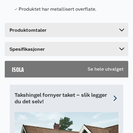
Forpakningsmål
Produktet har metallisert overflate.
Bruttovekt
1.6 kg
Høyde
7.5 cm
Produktomtaler
Lengde
14.5 cm
Bredde
14.5 cm
Dette produktet har ikke fått noen omtale ennå.
Spesifikasjoner
Hvis du kjøper produktet får du invitasjon til å gi
en omtale.
ISOLA
Se hele utvalget
Takshingel fornyer taket – slik legger
du det selv!