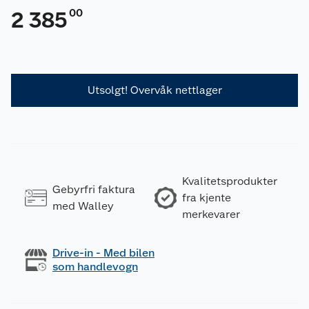
00
2 385
Utsolgt! Overvåk nettlager
Kvalitetsprodukter
Gebyrfri faktura
fra kjente
med Walley
merkevarer
Drive-in - Med bilen
som handlevogn