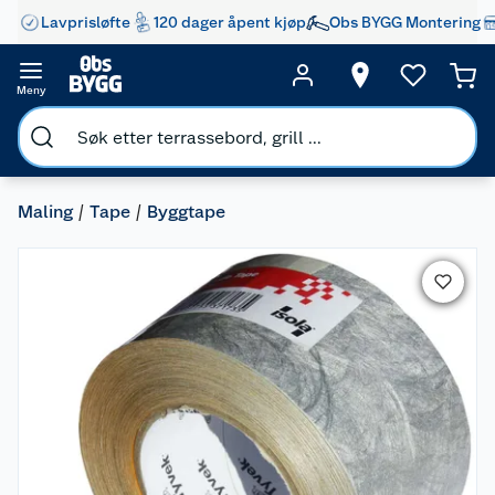
Lavprisløfte
120 dager åpent kjøp
Obs BYGG Montering
Meny
Maling
Tape
Byggtape