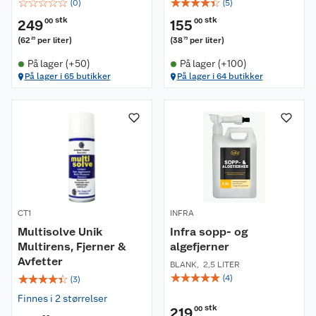
☆
☆
☆
☆
☆
☆
☆
☆
☆
☆
(
0
)
(
5
)
stk
stk
249
00
155
00
(
62
per liter
)
(
38
per liter
)
25
75
På lager (+50)
På lager (+100)
På lager i 65 butikker
På lager i 64 butikker
CT1
INFRA
Multisolve Unik
Infra sopp- og
Multirens, Fjerner &
algefjerner
Avfetter
BLANK
,
2,5 LITER
☆
☆
☆
☆
☆
☆
☆
☆
☆
☆
(
4
)
(
3
)
Finnes i 2 størrelser
stk
219
00