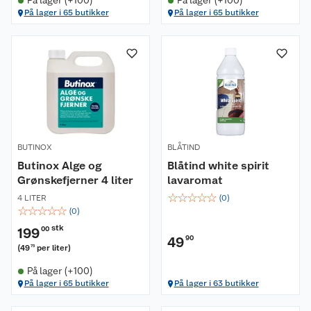
På lager (+100)
På lager (+100)
På lager i 65 butikker
På lager i 65 butikker
BUTINOX
BLÅTIND
Butinox Alge og
Blåtind white spirit
Grønskefjerner 4 liter
lavaromat
☆
☆
☆
☆
☆
4 LITER
(
0
)
☆
☆
☆
☆
☆
(
0
)
stk
199
00
49
90
(
49
per liter
)
75
På lager (+100)
På lager i 65 butikker
På lager i 63 butikker