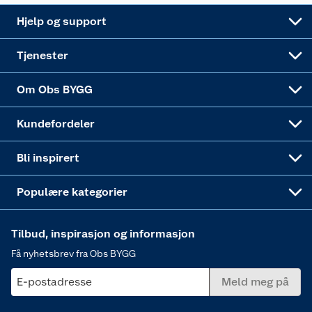
Leveringsalternativer
Nøkkelfiling
Samvirkelag
Coop Mastercard
Live-shopping
Maling
Hjelp og support
Alle tjenester
Virksomheten
Klikk og hent
DIY-prosjekter
Verktøy
Tjenester
Sponsorvirksomheten
Coop Bedriftskort
Hytte og beredskapsutstyr
Dører
Om Obs BYGG
Obs BYGG Montering
Gavetips
Vindu
Kundefordeler
Annonserte varer
Hjem, rengjøring og hvitevarer
Bli inspirert
Varme
Populære kategorier
Tilbud, inspirasjon og informasjon
Få nyhetsbrev fra Obs BYGG
E-postadresse
Meld meg på