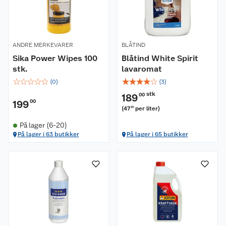
ANDRE MERKEVARER
BLÅTIND
Sika Power Wipes 100
Blåtind White Spirit
stk.
lavaromat
☆
☆
☆
☆
☆
☆
☆
☆
☆
☆
(
0
)
(
3
)
stk
189
00
199
00
(
47
per liter
)
25
På lager (6-20)
På lager i 63 butikker
På lager i 65 butikker