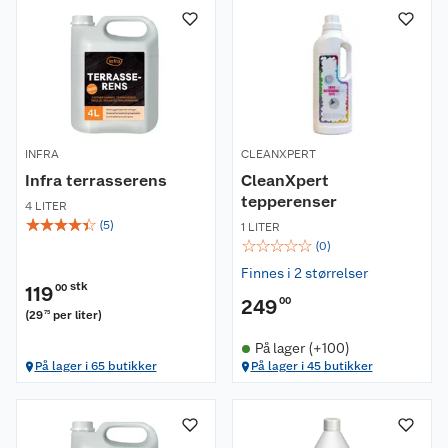
INFRA
CLEANXPERT
Infra terrasserens
CleanXpert
tepperenser
4 LITER
☆
☆
☆
☆
☆
(
5
)
1 LITER
☆
☆
☆
☆
☆
(
0
)
Finnes i 2 størrelser
stk
119
00
249
00
(
29
per liter
)
75
På lager (+100)
På lager i 65 butikker
På lager i 45 butikker
Om oss