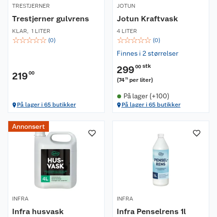
TRESTJERNER
JOTUN
Trestjerner gulvrens
Jotun Kraftvask
KLAR
,
1 LITER
4 LITER
☆
☆
☆
☆
☆
☆
☆
☆
☆
☆
(
0
)
(
0
)
Finnes i 2 størrelser
stk
299
00
219
00
(
74
per liter
)
75
På lager (+100)
På lager i 65 butikker
På lager i 65 butikker
Annonsert
INFRA
INFRA
Infra husvask
Infra Penselrens 1l