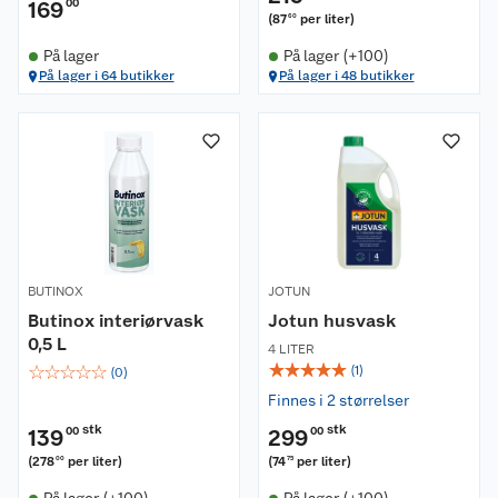
169
00
(
87
per liter
)
60
På lager
På lager (+100)
På lager i 64 butikker
På lager i 48 butikker
BUTINOX
JOTUN
Butinox interiørvask
Jotun husvask
0,5 L
4 LITER
☆
☆
☆
☆
☆
☆
☆
☆
☆
☆
(
1
)
(
0
)
Finnes i 2 størrelser
stk
stk
139
00
299
00
(
278
per liter
)
(
74
per liter
)
00
75