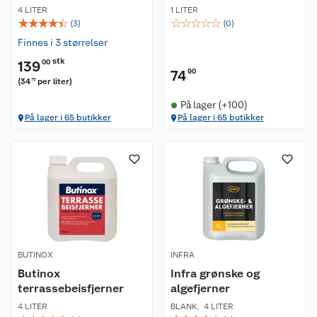
4 LITER
1 LITER
☆
☆
☆
☆
☆
☆
☆
☆
☆
☆
(
3
)
(
0
)
Finnes i 3 størrelser
stk
139
00
74
90
(
34
per liter
)
75
På lager (+100)
På lager i 65 butikker
På lager i 65 butikker
BUTINOX
INFRA
Butinox
Infra grønske og
terrassebeisfjerner
algefjerner
4 LITER
BLANK
,
4 LITER