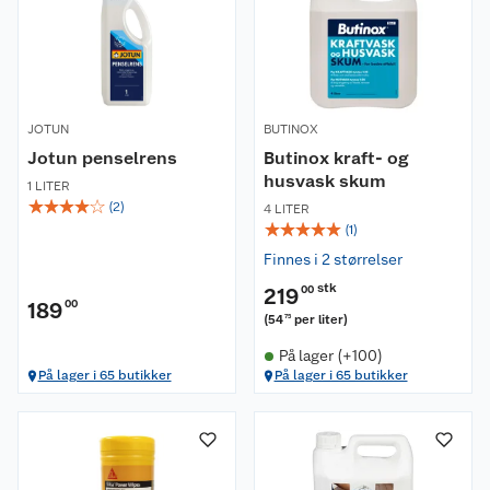
JOTUN
BUTINOX
Jotun penselrens
Butinox kraft- og
husvask skum
1 LITER
☆
☆
☆
☆
☆
(
2
)
4 LITER
☆
☆
☆
☆
☆
(
1
)
Finnes i 2 størrelser
stk
219
00
189
00
(
54
per liter
)
75
På lager (+100)
På lager i 65 butikker
På lager i 65 butikker