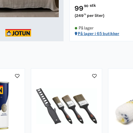
stk
90
99
(
249
per liter
)
75
På lager
På lager i 65 butikker