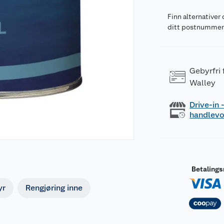
Finn alternativer 
ditt postnumme
Gebyrfri
Walley
Drive-in
handlev
Betaling
yr
Rengjøring inne
aner som påvirkes dersom disse er kjent.> ved langvarig elle
 årsak til faren>.