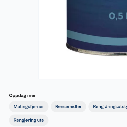
Merking
Fareutsagn
H226
Brannfarlig væske og damp.
H312
Farlig ved hudkontakt.
H332
Farlig ved innånding.
H319
Gir alvorlig øyeirritasjon.
Oppdag mer
H315
Irriterer huden.
Malingsfjerner
Rensemidler
Rengjøringsutst
Kan forårsake organskader <eller angi alle org
H373
med sikkerhet er at ingen andre opptaksveier er
Rengjøring ute
Dokumentasjon