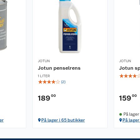
JOTUN
JOTUN
Jotun penselrens
Jotun sp
☆
☆
☆
☆
1 LITER
☆
☆
☆
☆
☆
(
2
)
00
00
189
159
På lager
er
På lager i 65 butikker
På lager 