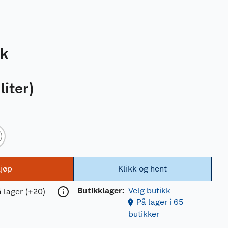
tk
liter
)
jøp
Klikk og hent
Butikklager:
Velg butikk
 lager (+20)
På lager i 65
butikker