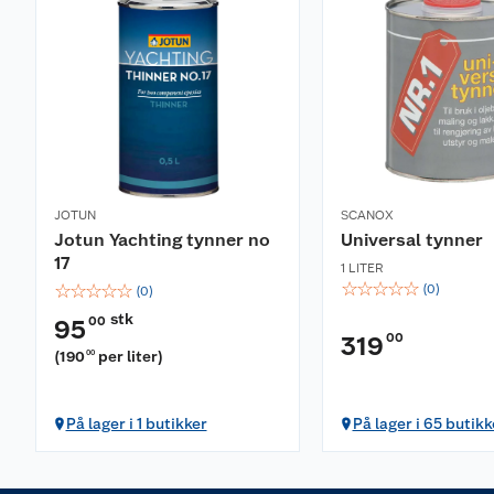
JOTUN
SCANOX
Jotun Yachting tynner no
Universal tynner
17
1 LITER
☆
☆
☆
☆
☆
☆
☆
☆
☆
☆
(
0
)
(
0
)
stk
00
95
00
319
(
190
per liter
)
00
På lager i 1 butikker
På lager i 65 butikk