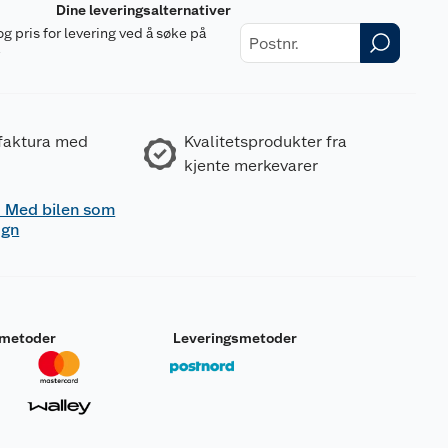
Dine leveringsalternativer
og pris for levering ved å søke på
r
 faktura med
Kvalitetsprodukter fra
kjente merkevarer
 - Med bilen som
ogn
smetoder
Leveringsmetoder
r gjentatt eksponering <Angi opptaksvei dersom det