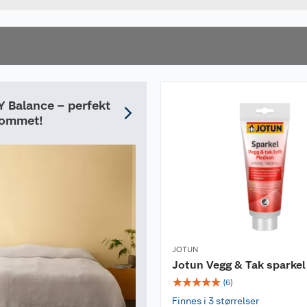
 Balance – perfekt
rommet!
JOTUN
Jotun Vegg & Tak sparke
☆
☆
☆
☆
☆
(
6
)
Finnes i 3 størrelser