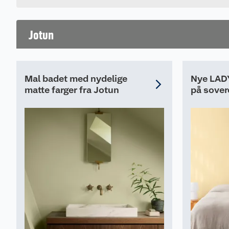
Jotun
Mal badet med nydelige
Nye LADY
matte farger fra Jotun
på sove