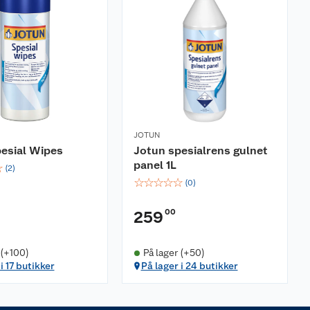
JOTUN
esial Wipes
Jotun spesialrens gulnet
panel 1L
☆
(
2
)
☆
☆
☆
☆
☆
(
0
)
00
259
 (+100)
På lager (+50)
i 17 butikker
På lager i 24 butikker