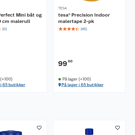
TESA
erfect Mini båt og
tesa® Precision Indoor
0 cm malerull
malertape 2-pk
☆
☆
☆
☆
☆
☆
(
0
)
(
45
)
00
99
 (+100)
På lager (+100)
 i 65 butikker
På lager i 65 butikker