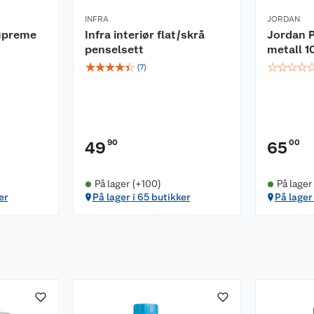
INFRA
JORDAN
upreme
Infra interiør flat/skrå
Jordan P
penselsett
metall 1
☆
☆
☆
☆
☆
☆
☆
☆
☆
(
7
)
90
00
49
65
På lager (+100)
På lager
er
På lager i 65 butikker
På lager