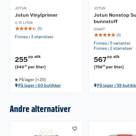
JOTUN
JOTUN
Jotun Vinylprimer
Jotun Nonstop S
bunnstoff
0,75 LITER
☆
☆
☆
☆
☆
(
3
)
SVART
☆
☆
☆
☆
☆
(
3
)
Finnes i 3 størrelser
Finnes i 5 varianter
Finnes i 2 størrelser
stk
stk
00
00
255
567
(
340
per liter
)
(
756
per liter
)
00
00
På lager (+20)
På lager i 60 butikker
På lager i 59 butikk
Andre alternativer