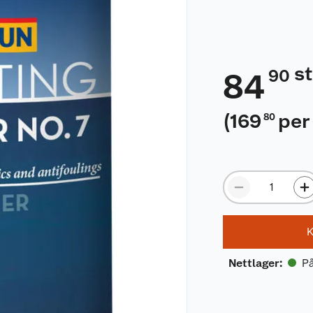
s
90
84
(
169
per 
80
K
På
Nettlager
: