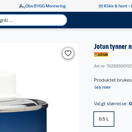
Obs BYGG Montering
Klikk & hent - 
Jotun tynner n
Art nr: 70293500112
Produktet brukes
les mer
Valgt størrelse
:
0
0.5 L