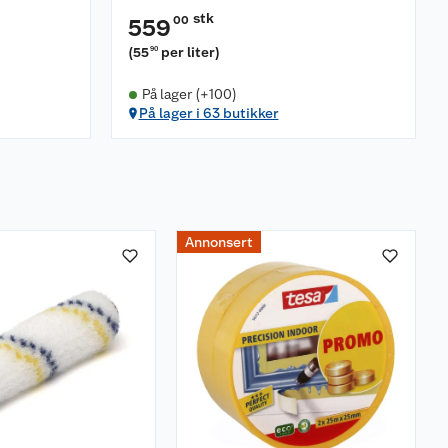
stk
00
559
(
55
per liter
)
90
På lager (+100)
På lager i 63 butikker
Annonsert