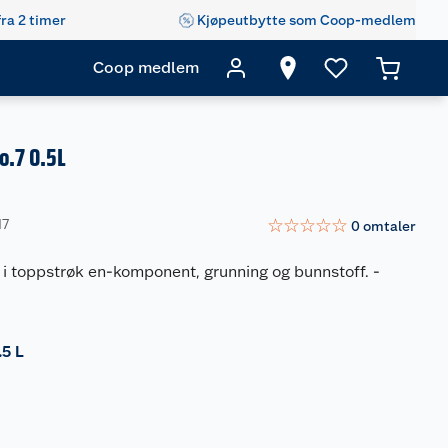
fra 2 timer
Kjøpeutbytte som Coop-medlem
Coop medlem
o.7 0.5L
☆
☆
☆
☆
☆
17
0
omtaler
 i toppstrøk en-komponent, grunning og bunnstoff.
-
.5 L