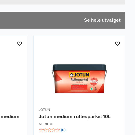
Se hele utvalget
JOTUN
l medium
Jotun medium rullesparkel 10L
MEDIUM
☆
☆
☆
☆
☆
(
0
)