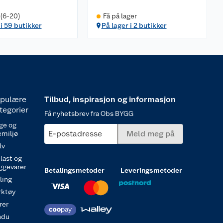
 (6-20)
Få på lager
 i 59 butikker
På lager i 2 butikker
pulære
Tilbud, inspirasjon og informasjon
tegorier
Få nyhetsbrev fra Obs BYGG
ge og
E-postadresse
Meld meg på
emiljø
lv
last og
ggevarer
Betalingsmetoder
Leveringsmetoder
ling
rktøy
rer
ndu