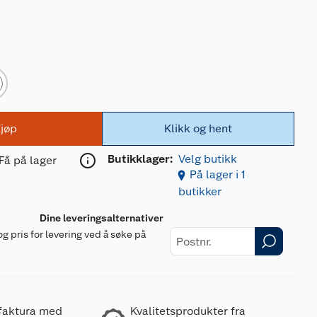
jøp
Klikk og hent
Butikklager:
Velg butikk
Få på lager
På lager i 1
butikker
Dine leveringsalternativer
og pris for levering ved å søke på
r
 faktura med
Kvalitetsprodukter fra