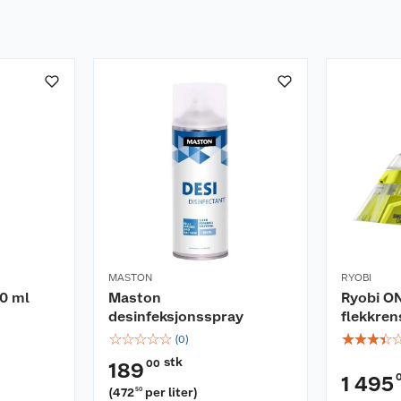
MASTON
RYOBI
00 ml
Maston
Ryobi O
desinfeksjonsspray
flekkren
☆
☆
☆
☆
☆
☆
☆
☆
☆
(
0
)
stk
00
189
1 495
(
472
per liter
)
50