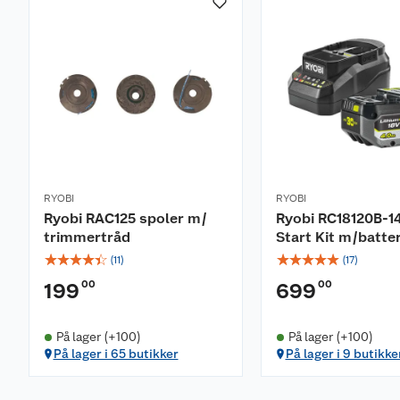
RYOBI
RYOBI
Ryobi RAC125 spoler m/
Ryobi RC18120B-
trimmertråd
Start Kit m/batter
☆
☆
☆
☆
☆
☆
☆
☆
☆
☆
(
11
)
(
17
)
00
00
199
699
På lager (+100)
På lager (+100)
På lager i 65 butikker
På lager i 9 butikke