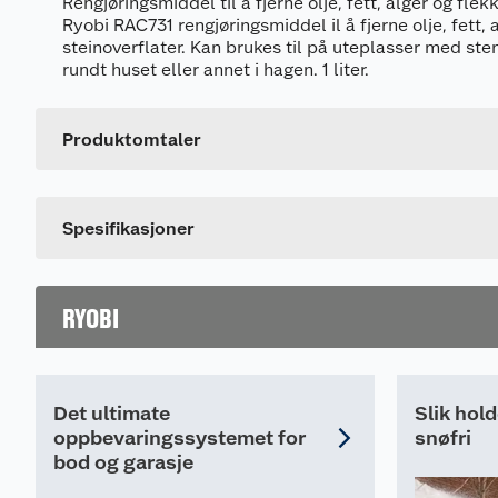
Rengjøringsmiddel til å fjerne olje, fett, alger og flekk
Ryobi RAC731 rengjøringsmiddel il å fjerne olje, fett, 
steinoverflater. Kan brukes til på uteplasser med ste
Generelt
rundt huset eller annet i hagen. 1 liter.
Artikkelnummer
Leverandørens artikkelnummer
Produktomtaler
Dette produktet har ikke fått noen omtale ennå. Hvis d
Spesifikasjoner
RYOBI
Det ultimate
Slik hol
oppbevaringssystemet for
snøfri
bod og garasje