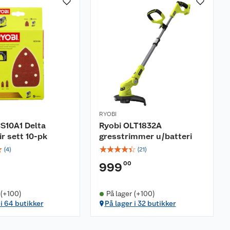
RYOBI
S10A1 Delta
Ryobi OLT1832A
ir sett 10-pk
gresstrimmer u/batteri
☆
☆
☆
☆
☆
☆
(
4
)
(
21
)
00
999
 (+100)
På lager (+100)
 i 64 butikker
På lager i 32 butikker