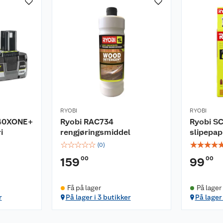
RYOBI
RYOBI
140XONE+
Ryobi RAC734
Ryobi SC
i
rengjøringsmiddel
slipepap
☆
☆
☆
☆
☆
☆
☆
☆
☆
(
0
)
00
00
159
99
Få på lager
På lager
r
På lager i 3 butikker
På lager