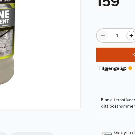
159
K
Tilgjengelig
:
Finn alternativer 
ditt postnumme
Gebyrfri