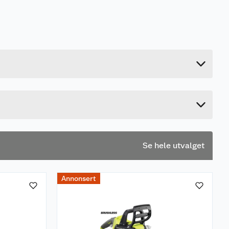
1.1 kg
28 cm
24.5 cm
17 cm
Se hele utvalget
Annonsert