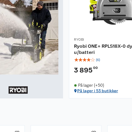
RYOBI
Ryobi ONE+ RPLS18X-0 d
u/batteri
☆
☆
☆
☆
☆
(
6
)
00
3 895
På lager (+50)
På lager i 53 butikker