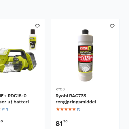
RYOBI
NE+ RDC18-0
Ryobi RAC733
ser u/ batteri
rengjøringsmiddel
☆
☆
☆
☆
☆
☆
(
27
)
(
1
)
00
90
81