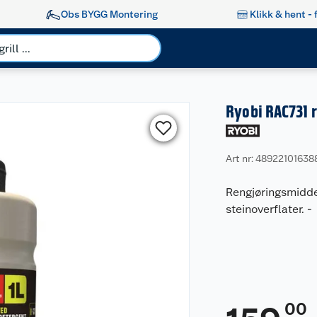
Obs BYGG Montering
Klikk & hent - 
Ryobi RAC731 
Art nr: 48922101638
Rengjøringsmiddel 
steinoverflater.
-
00