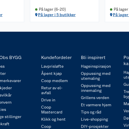
På lager (6-20)
På lager
er
På lager i 5 butikker
På lager
Obs BYGG
Kundefordeler
Bli inspirert
Po
ka
ss
Lavprisløfte
Hageinspirasjon
Ha
ter
Åpent kjøp
Oppussing med
ut
utemaling
 merkevarer
Coop medlem
Gu
Oppussing med
 kjeder
Retur av el-
innemaling
Tre
avfall
svilkår
by
Grillens verden
Drive in
onvern
Ma
Et varmere hjem
Coop
ies
Ve
Mastercard
Tips og råd
e stillinger
Dø
Klikk og hent
Live-shopping
kraft
Vi
Coop
DIY-prosjekter