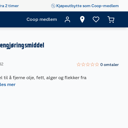
fra 2 timer
Kjøpeutbytte som Coop-medlem
Coop medlem
rengjøringsmiddel
☆
☆
☆
☆
☆
82
0
omtaler
til å fjerne olje, fett, alger og flekker fra
les mer