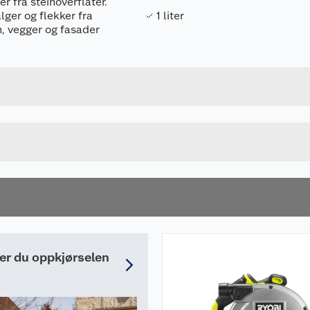
er fra steinoverflater.
alger og flekker fra
1 liter
n, vegger og fasader
Forpakningsmål
4892210163882
Bruttovekt
5132003868
Høyde
Lengde
u kjøper produktet får du invitasjon til å gi en omtale.
Bredde
der du oppkjørselen