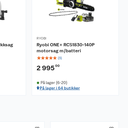
RYOBI
ykksag
Ryobi ONE+ RCS1830-140P
motorsag m/batteri
☆
☆
☆
☆
☆
(
3
)
00
2 995
På lager (6-20)
På lager i 64 butikker