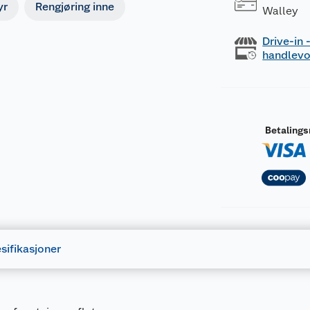
yr
Rengjøring inne
Walley
Drive-in
handlev
Betaling
sifikasjoner