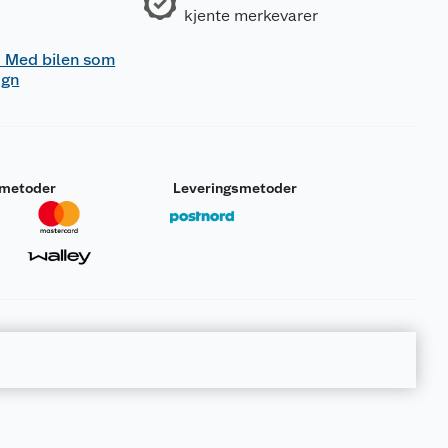
kjente merkevarer
 - Med bilen som
ogn
smetoder
Leveringsmetoder