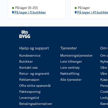
På lager (6-20)
På lager
På lager i 5 butikker
På lager i 41 butikk
Hjelp og support
Tjenester
Om 
Kundeservice
Monteringstjenester
Om o
Butikker
Leie tilhenger
Nyhe
Kontakt oss
Leie verktøy
Våre
Retur- og angrerett
Nøkkelfiling
Våre
Reklamasjon
Alle tjenester
Kjøp
Ofte stilte spørsmål
Pers
Pakkesporing
Cook
Leveringstid
Ledig
Betalingsalternativer
Bære