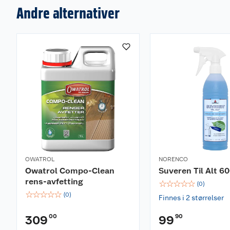
Andre alternativer
OWATROL
NORENCO
Owatrol Compo-Clean
Suveren Til Alt 6
rens-avfetting
☆
☆
☆
☆
☆
(
0
)
☆
☆
☆
☆
☆
(
0
)
Finnes i 2 størrelser
00
90
309
99