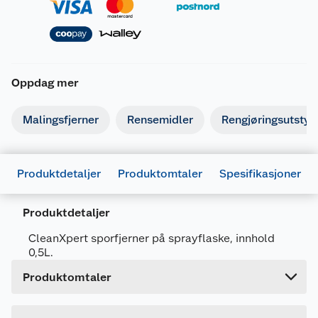
Oppdag mer
Malingsfjerner
Rensemidler
Rengjøringsutstyr
Generelt
Artikkelnummer
8717417017744
Leverandørens artikkelnummer
371145
Produktdetaljer
Produktomtaler
Spesifikasjoner
Størrelse
0.5 L
Produktdetaljer
Forpakningsmål
Bruttovekt
0.564 kg
CleanXpert sporfjerner på sprayflaske, innhold
0,5L.
Høyde
24 cm
Produktomtaler
Lengde
10.8 cm
Bredde
4.8 cm