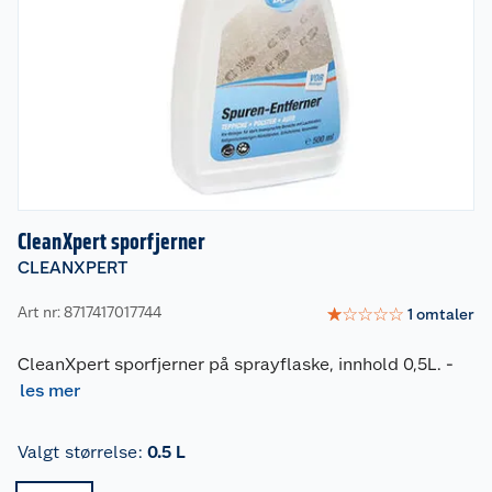
CleanXpert sporfjerner
CLEANXPERT
Art nr: 8717417017744
☆
☆
☆
☆
☆
1
omtaler
CleanXpert sporfjerner på sprayflaske, innhold 0,5L.
-
les mer
Valgt størrelse
:
0.5 L