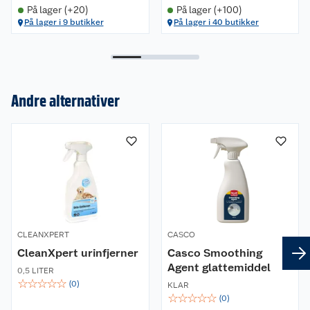
På lager (+20)
På lager (+100)
På lager i 9 butikker
På lager i 40 butikker
Andre alternativer
Om oss
Kundeservice
Nyheter
Butikker
Våre merkevarer
Kontakt oss
Våre kjeder
CLEANXPERT
CASCO
Retur- og angrerett
Kjøpsvilkår
Hageinspirasjon
CleanXpert urinfjerner
Casco Smoothing
Agent glattemiddel
0,5 LITER
Reklamasjon
Personvern
Lavprisløfte
☆
Oppussing med utemaling
☆
☆
☆
☆
(
0
)
KLAR
☆
☆
☆
☆
☆
(
0
)