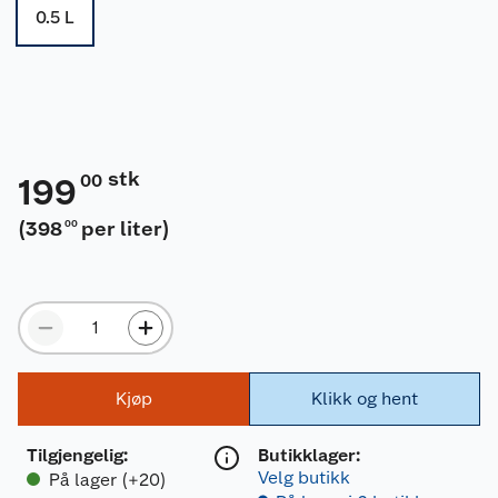
0.5 L
stk
00
199
(
398
per liter
)
00
Kjøp
Klikk og hent
Tilgjengelig
:
Butikklager:
Velg butikk
På lager (+20)