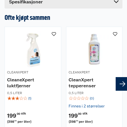
Spesifikasjoner
Ofte kjøpt sammen
CLEANXPERT
CLEANXPERT
CleaneXpert
CleanXpert
luktfjerner
tepperenser
0,5 LITER
0,5 LITER
☆
☆
☆
☆
☆
☆
☆
☆
☆
☆
(
1
)
(
0
)
Finnes i 2 størrelser
stk
stk
199
00
199
00
(
398
per liter
)
(
398
per liter
)
00
00