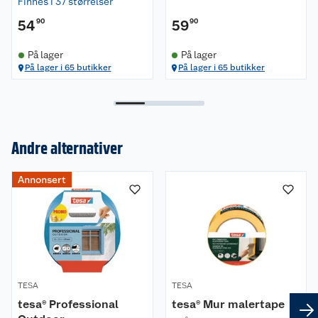
Finnes i 37 størrelser
54
90
59
90
På lager
På lager
På lager i 65 butikker
På lager i 65 butikker
Andre alternativer
Om oss
Annonsert
Kundeservice
Nyheter
Butikker
Våre merkevarer
Kontakt oss
Våre kjeder
TESA
TESA
tesa® Professional
tesa® Mur malertape
Retur- og angrerett
Kjøpsvilkår
Hageinspirasjon