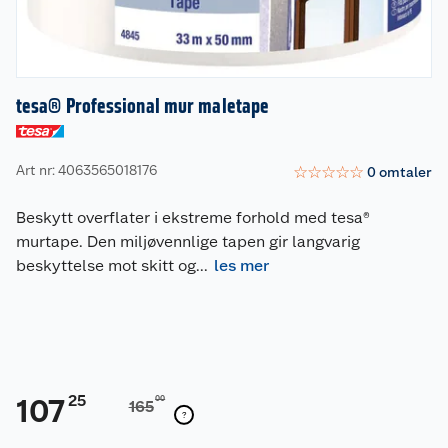
tesa® Professional mur maletape
Art nr: 4063565018176
☆
☆
☆
☆
☆
0
omtaler
Beskytt overflater i ekstreme forhold med tesa®
murtape. Den miljøvennlige tapen gir langvarig
beskyttelse mot skitt og
...
les mer
25
107
00
165