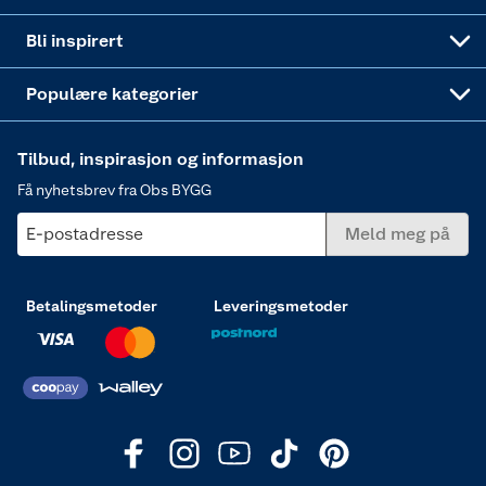
Annonserte varer
Hjem, rengjøring og hvitevarer
Bli inspirert
Varme
Populære kategorier
Tilbud, inspirasjon og informasjon
Få nyhetsbrev fra Obs BYGG
E-postadresse
Meld meg på
Betalingsmetoder
Leveringsmetoder