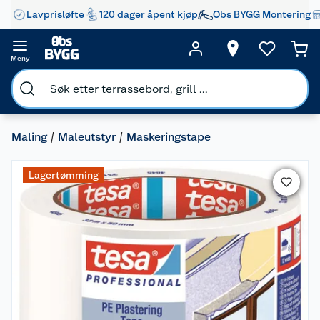
Lavprisløfte
120 dager åpent kjøp
Obs BYGG Montering
Meny
Maling
Maleutstyr
Maskeringstape
Lagertømming