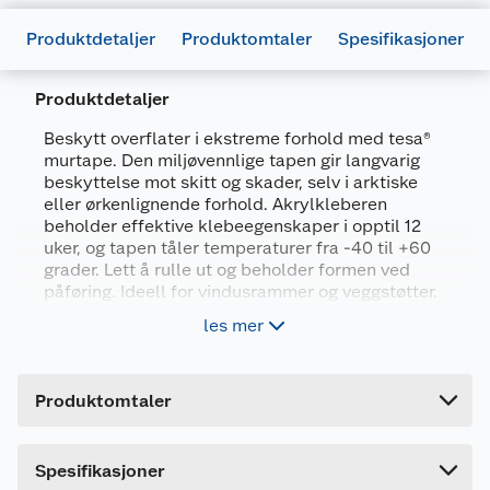
Produktdetaljer
Produktomtaler
Spesifikasjoner
Produktdetaljer
Beskytt overflater i ekstreme forhold med tesa®
murtape. Den miljøvennlige tapen gir langvarig
beskyttelse mot skitt og skader, selv i arktiske
Generelt
eller ørkenlignende forhold. Akrylkleberen
beholder effektive klebeegenskaper i opptil 12
Artikkelnummer
4063565018176
uker, og tapen tåler temperaturer fra -40 til +60
Leverandørens artikkelnummer
5588033
grader. Lett å rulle ut og beholder formen ved
påføring. Ideell for vindusrammer og veggstøtter.
Forpakningsmål
les mer
Langvarig beskyttelse
Bruttovekt
0.22 kg
Tåler ekstreme forhold
Høyde
5 cm
Ideell for vindusrammer og veggstøtter
Produktomtaler
Lengde
10.8 cm
Formsikker og enkel påføring
Bredde
10.8 cm
Dette produktet har ikke fått noen omtale ennå.
Spesifikasjoner
tesa® maskeringstape mur 33X50 gir en langvarig