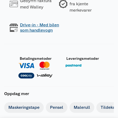
Gebyrfri faktura
fra kjente
med Walley
merkevarer
Drive-in - Med bilen
som handlevogn
Betalingsmetoder
Leveringsmetoder
Oppdag mer
Maskeringstape
Pensel
Malerull
Tildekni