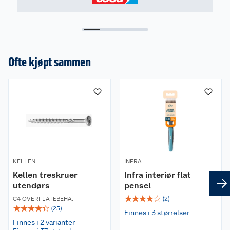
Denne tapen vil være spesielt egnet for de som
søker en pålitelig og langvarig beskyttelse av
overflater i et bredt temperaturspekter.
Produktet vil også være spesielt relevant for de
som bor i områder med varierende værforhold,
Ofte kjøpt sammen
hvor en sterk og effektiv tape vil være nødvendig.
Kjøp maskeringstape til mur fra tesa® i dag og
opplev fordelene ved en pålitelig tape som gir
langvarig beskyttelse til overflater.
Mål: bredde 50 mm, lengde 33 meter.
KELLEN
INFRA
Kellen treskruer
Infra interiør flat
utendørs
pensel
☆
☆
☆
☆
☆
C4 OVERFLATEBEHA.
(
2
)
☆
☆
☆
☆
☆
(
25
)
Finnes i 3 størrelser
Finnes i 2 varianter