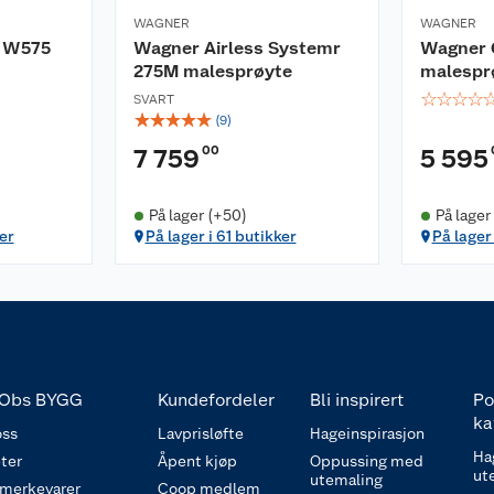
WAGNER
WAGNER
l W575
Wagner Airless Systemr
Wagner 
275M malesprøyte
malespr
☆
☆
☆
☆
SVART
☆
☆
☆
☆
☆
(
9
)
00
7 759
5 595
På lager (+50)
På lager
er
På lager i 61 butikker
På lager 
Obs BYGG
Kundefordeler
Bli inspirert
Po
ka
ss
Lavprisløfte
Hageinspirasjon
Ha
ter
Åpent kjøp
Oppussing med
ut
utemaling
 merkevarer
Coop medlem