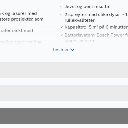
Jevnt og pent resultat
kk og lasurer med
2 sprøyter med ulike dyser - 1
store prosjekter, som
rullekvaliteter
Kapasitet: 15 m² på 6 minutter
rialer raskt med
Batterisystem: Bosch Power for
kjøpes separat
anlige typer maling,
n. (*For spesielt
les mer
Forpakningsmål
erflater bør materialet
4004025127069
Bruttovekt
695237
Høyde
ig og
Lengde
aling, 2-komponents
eringsmidler. Alle
Bredde
lle
gig av