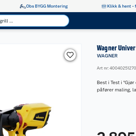
Obs BYGG Montering
Klikk & hent - 
Wagner Univer
WAGNER
Art nr: 4004025127
Best i Test i "Gjø
påfører maling, l