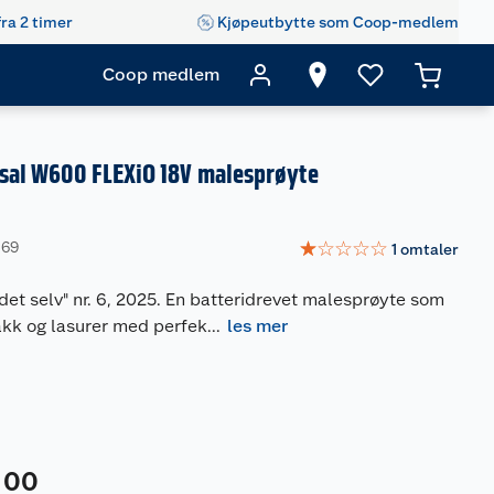
fra 2 timer
Kjøpeutbytte som Coop-medlem
Coop medlem
sal W600 FLEXiO 18V malesprøyte
☆
☆
☆
☆
☆
069
1
omtaler
r det selv" nr. 6, 2025. En batteridrevet malesprøyte som
akk og lasurer med perfek
...
les mer
00