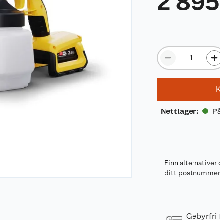
2 895
K
På
Nettlager
:
Finn alternativer 
ditt postnumme
Gebyrfri