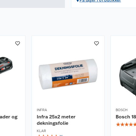
På lager i 61 butikker
isjonsarbeid
ntflytende produkter
ing og høy
ng
vetid
arat.
INFRA
BOSCH
ader og
Infra 25x2 meter
Bosch 18
dekningsfolie
☆
☆
☆
☆
eknologi som sørger
KLAR
g.