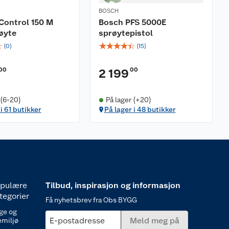
BOSCH
Control 150 M
Bosch PFS 5000E
øyte
sprøytepistol
☆
☆
☆
☆
☆
☆
(
0
)
(
15
)
00
00
2 199
 (6-20)
På lager (+20)
i 61 butikker
På lager i 48 butikker
pulære
Tilbud, inspirasjon og informasjon
tegorier
Få nyhetsbrev fra Obs BYGG
ge og
E-postadresse
Meld meg på
emiljø