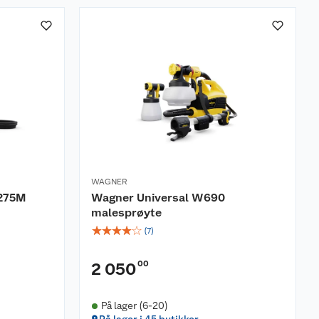
WAGNER
 275M
Wagner Universal W690
malesprøyte
☆
☆
☆
☆
☆
(
7
)
00
2 050
På lager (6-20)