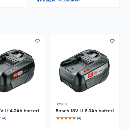
På lager i 45 butikker
BOSCH
V LI 4.0Ah batteri
Bosch 18V LI 6.0Ah batteri
☆
☆
☆
☆
☆
☆
(
4
)
(
4
)