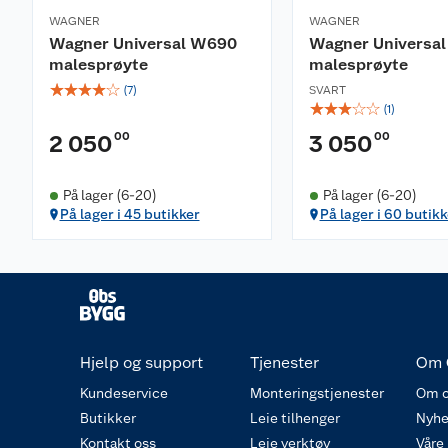
WAGNER
WAGNER
Wagner Universal W690
Wagner Universa
malesprøyte
malesprøyte
☆
☆
☆
☆
☆
(
7
)
SVART
☆
☆
☆
☆
☆
(
1
)
00
00
2 050
3 050
På lager (6-20)
På lager (6-20)
På lager i 45 butikker
På lager i 60 butikk
Hjelp og support
Tjenester
Om 
Kundeservice
Monteringstjenester
Om o
Butikker
Leie tilhenger
Nyhe
Kontakt oss
Leie verktøy
Våre