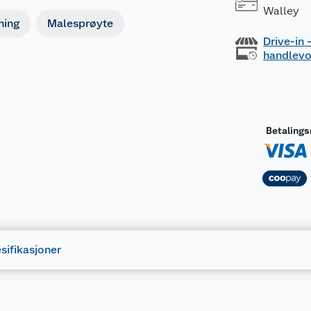
Walley
ning
Malesprøyte
Drive-in
handlev
Betaling
sifikasjoner