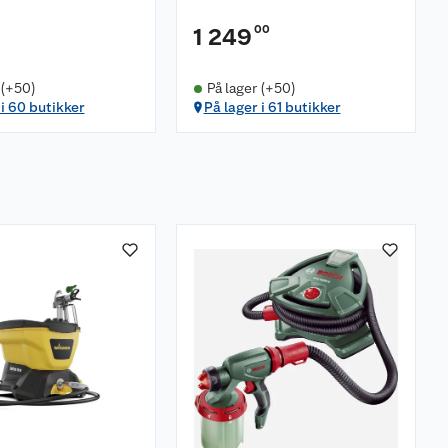
00
1 249
 (+50)
På lager (+50)
 i 60 butikker
På lager i 61 butikker