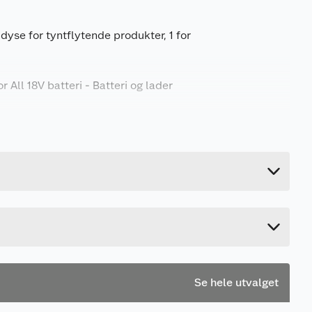
 dyse for tyntflytende produkter, 1 for
 All 18V batteri - Batteri og lader
2.22 kg
28.4 cm
35 cm
24.6 cm
Se hele utvalget