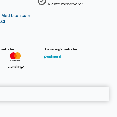
kjente merkevarer
 - Med bilen som
ogn
smetoder
Leveringsmetoder