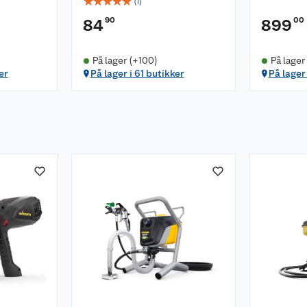
☆
☆
☆
☆
☆
(
1
)
90
00
84
899
På lager (+100)
På lager
in
er
På lager i 61 butikker
På lager
materialer ufortynnet
or lakk og beis