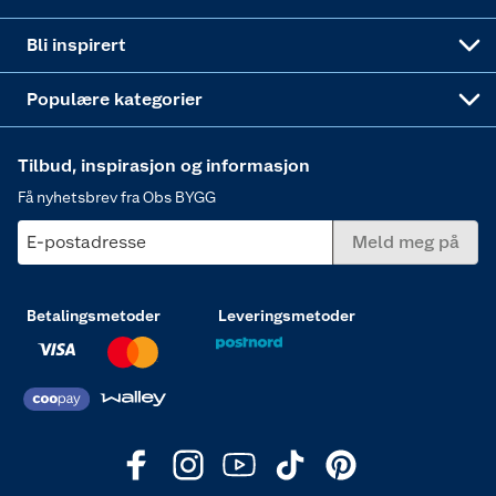
Annonserte varer
Hjem, rengjøring og hvitevarer
Bli inspirert
Varme
Populære kategorier
Tilbud, inspirasjon og informasjon
Få nyhetsbrev fra Obs BYGG
E-postadresse
Meld meg på
Betalingsmetoder
Leveringsmetoder