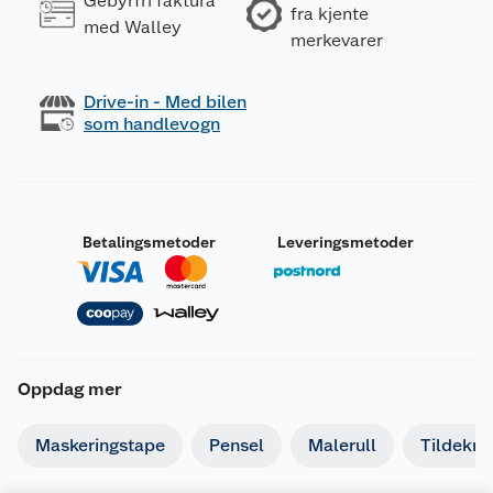
Gebyrfri faktura
fra kjente
med Walley
merkevarer
Drive-in - Med bilen
som handlevogn
Betalingsmetoder
Leveringsmetoder
Oppdag mer
Maskeringstape
Pensel
Malerull
Tildekni