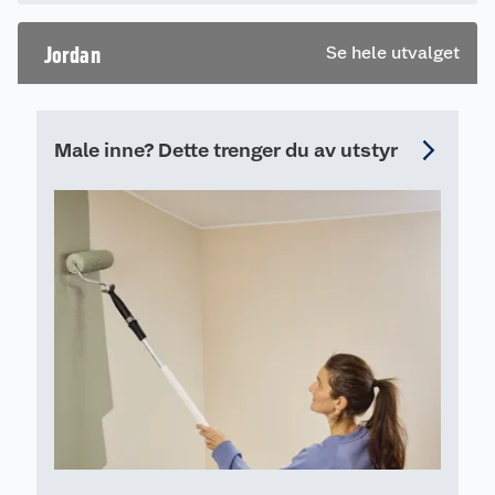
forlengbare verktøy og koster. 115-270 cm langt.
en omtale.
Jordan
Se hele utvalget
Male inne? Dette trenger du av utstyr