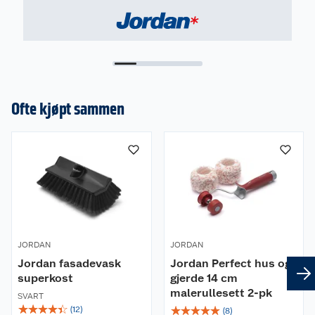
Ofte kjøpt sammen
JORDAN
JORDAN
Jordan fasadevask
Jordan Perfect hus og
superkost
gjerde 14 cm
malerullesett 2-pk
SVART
☆
☆
☆
☆
☆
☆
☆
☆
☆
☆
(
12
)
(
8
)