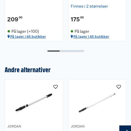
Finnes i 2 størrelser
209
00
175
00
På lager (+100)
På lager
På lager i 65 butikker
På lager i 65 butikker
Andre alternativer
Om oss
Kundeservice
Nyheter
Butikker
Våre merkevarer
Kontakt oss
Våre kjeder
JORDAN
JORDAN
Retur- og angrerett
Kjøpsvilkår
Hageinspirasjon