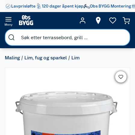
Lavprisløfte
120 dager åpent kjøp
Obs BYGG Montering
Meny
Maling
Lim, fug og sparkel
Lim