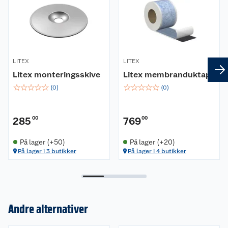
LITEX
LITEX
Litex monteringsskive
Litex membranduktape
☆
☆
☆
☆
☆
☆
☆
☆
☆
☆
(
0
)
(
0
)
285
00
769
00
På lager (+50)
På lager (+20)
På lager i 3 butikker
På lager i 4 butikker
Andre alternativer
Om oss