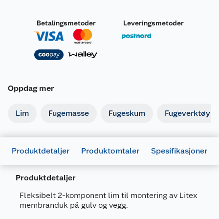
Betalingsmetoder
Leveringsmetoder
Oppdag mer
Merking
Lim
Fugemasse
Fugeskum
Fugeverktøy
Fareutsagn
H315
Irriterer huden.
Produktdetaljer
Produktomtaler
Spesifikasjoner
H318
Gir alvorlig øyeskade.
Produktdetaljer
Forsiktighetsutsagn
Fleksibelt 2-komponent lim til montering av Litex
Dersom det er nødvendig med legehjelp, ha
membranduk på gulv og vegg.
Generelt
P101
produktets beholder eller etikett for