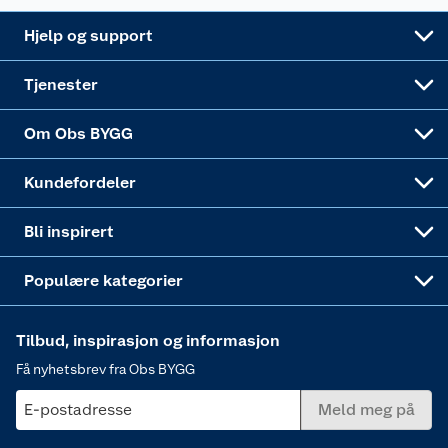
Leveringsalternativer
Nøkkelfiling
Samvirkelag
Coop Mastercard
Live-shopping
Maling
Hjelp og support
Alle tjenester
Virksomheten
Klikk og hent
DIY-prosjekter
Verktøy
Tjenester
Sponsorvirksomheten
Coop Bedriftskort
Hytte og beredskapsutstyr
Dører
Om Obs BYGG
Obs BYGG Montering
Gavetips
Vindu
Kundefordeler
Annonserte varer
Hjem, rengjøring og hvitevarer
Bli inspirert
Varme
Populære kategorier
Tilbud, inspirasjon og informasjon
Få nyhetsbrev fra Obs BYGG
E-postadresse
Meld meg på