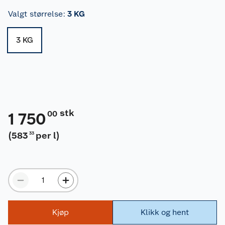
Valgt størrelse
:
3 KG
3 KG
stk
00
1 750
(
583
per l
)
33
Kjøp
Klikk og hent