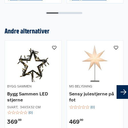
Andre alternativer
Om oss
Kundeservice
Nyheter
Butikker
Våre merkevarer
Kontakt oss
Våre kjeder
BYGG SAMMEN
MS BELYSNING
Retur- og angrerett
Kjøpsvilkår
Hageinspirasjon
Bygg Sammen LED
Sensy julestjerne på
stjerne
fot
Reklamasjon
Personvern
Lavprisløfte
Oppussing med utemaling
☆
☆
☆
☆
☆
SVART
,
34X5X32 CM
(
0
)
☆
☆
☆
☆
☆
(
0
)
Ofte stilte spørsmål
Cookies
Åpent kjøp
Oppussing med innemaling
369
00
469
00