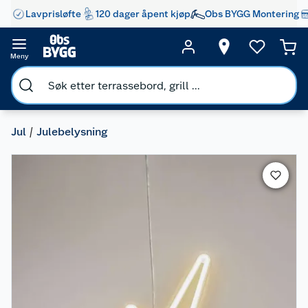
Lavprisløfte
120 dager åpent kjøp
Obs BYGG Montering
Meny
Jul
Julebelysning