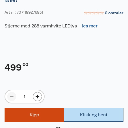
NORD
Art nr: 7071189276831
☆
☆
☆
☆
☆
0
omtaler
Stjerne med 288 varmhvite LEDlys
-
les mer
00
499
Kjøp
Klikk og hent