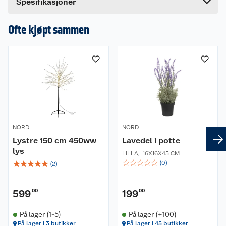
Spesifikasjoner
Hvis du kjøper produktet får du invitasjon til å gi
en omtale.
Ofte kjøpt sammen
NORD
NORD
Lystre 150 cm 450ww
Lavedel i potte
lys
LILLA
,
16X16X45 CM
☆
☆
☆
☆
☆
☆
☆
☆
☆
☆
(
0
)
(
2
)
599
00
199
00
På lager (1-5)
På lager (+100)
På lager i 3 butikker
På lager i 45 butikker