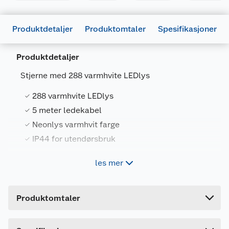
Produktdetaljer
Produktomtaler
Spesifikasjoner
Produktdetaljer
Stjerne med 288 varmhvite LEDlys
Generelt
288 varmhvite LEDlys
Artikkelnummer
7071189276831
5 meter ledekabel
Leverandørens
COOP-JUL21-
Neonlys varmhvit farge
artikkelnummer
158
IP44 for utendørsbruk
Forpakningsmål
les mer
6 m ledekabel. IP44 for utendørsbruk. Str:
Bruttovekt
0.88 kg
44x55cm
Høyde
4.2 cm
Produktomtaler
Lengde
42.2 cm
Bredde
36.6 cm
Dette produktet har ikke fått noen omtale ennå.