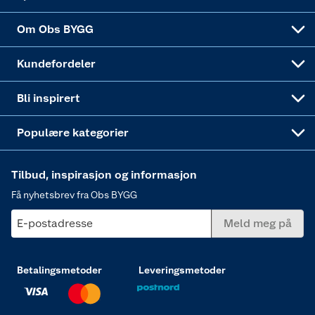
Sponsorvirksomheten
Coop Bedriftskort
Hytte og beredskapsutstyr
Dører
Om Obs BYGG
Obs BYGG Montering
Gavetips
Vindu
Kundefordeler
Annonserte varer
Hjem, rengjøring og hvitevarer
Bli inspirert
Varme
Populære kategorier
Tilbud, inspirasjon og informasjon
Få nyhetsbrev fra Obs BYGG
E-postadresse
Meld meg på
Betalingsmetoder
Leveringsmetoder