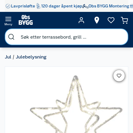
Lavprisløfte
120 dager åpent kjøp
Obs BYGG Montering
Meny
Jul
Julebelysning