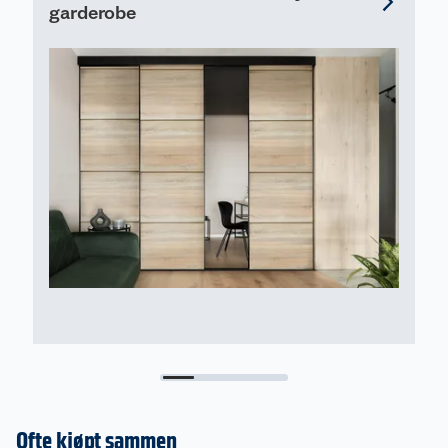
• 25 års garanti
garderobe
F
1
Ofte kjøpt sammen