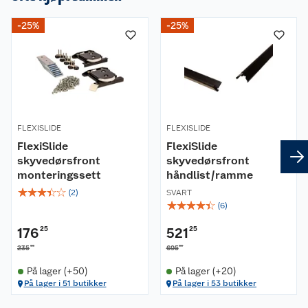
-25%
-25%
FLEXISLIDE
FLEXISLIDE
FlexiSlide
FlexiSlide
skyvedørsfront
skyvedørsfront
monteringssett
håndlist/ramme
☆
☆
☆
☆
☆
(
2
)
SVART
☆
☆
☆
☆
☆
(
6
)
176
25
521
25
00
00
235
695
På lager (+50)
På lager (+20)
På lager i 51 butikker
På lager i 53 butikker