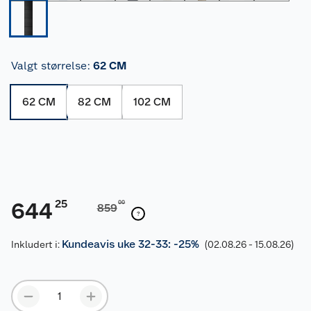
Valgt størrelse
:
62 CM
62 CM
82 CM
102 CM
25
644
00
859
Kundeavis uke 32-33: -25%
Inkludert i:
(02.08.26 - 15.08.26)