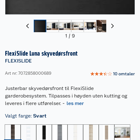
1
/
9
FlexiSlide Luna skyvedørsfront
FLEXISLIDE
Art nr: 7072858000689
☆
☆
☆
☆
☆
10
omtaler
Justerbar skyvedørsfront til FlexiSlide
garderobesystem. Tilpasses i høyden uten kutting og
leveres i flere utførelser.
-
les mer
Valgt farge
:
Svart