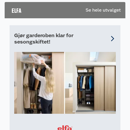
start til slutt, for å
ELFA
Se hele utvalget
oppfylle dine
garderobebehov.
Gjør garderoben klar for
sesongskiftet!