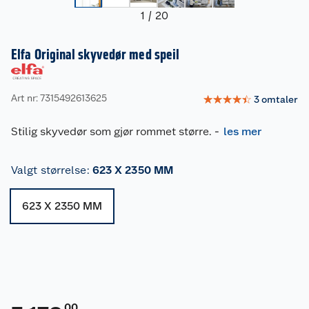
1
/
20
Elfa Original skyvedør med speil
Art nr: 7315492613625
☆
☆
☆
☆
☆
3
omtaler
Stilig skyvedør som gjør rommet større.
-
les mer
Valgt størrelse
:
623 X 2350 MM
623 X 2350 MM
00