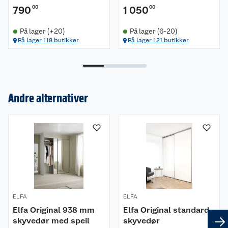
790
00
1 050
00
På lager (+20)
På lager (6-20)
På lager i 18 butikker
På lager i 21 butikker
Andre alternativer
Om oss
Kundeservice
Nyheter
Butikker
Våre merkevarer
ELFA
ELFA
Kontakt oss
Våre kjeder
Elfa Original 938 mm
Elfa Original standard
skyvedør med speil
skyvedør