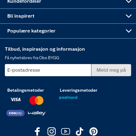
Kundefordeler
Annonserte varer
Hjem, rengjøring og hvitevarer
Bli inspirert
Varme
Populære kategorier
Tilbud, inspirasjon og informasjon
Få nyhetsbrev fra Obs BYGG
E-postadresse
Meld meg på
Betalingsmetoder
Leveringsmetoder