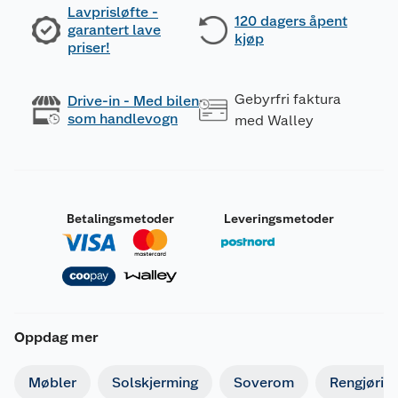
Lavprisløfte -
120 dagers åpent
garantert lave
kjøp
priser!
Gebyrfri faktura
Drive-in - Med bilen
som handlevogn
med Walley
Betalingsmetoder
Leveringsmetoder
Oppdag mer
Møbler
Solskjerming
Soverom
Rengjørin