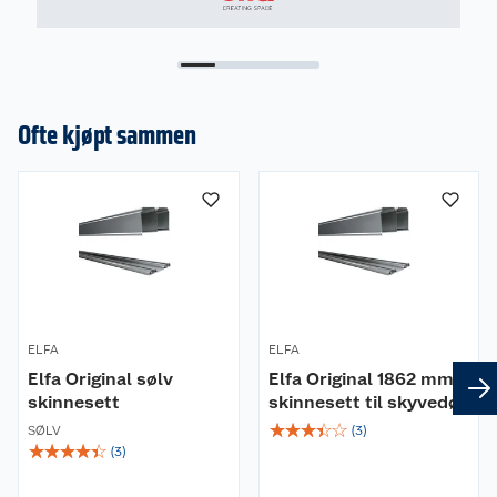
Ofte kjøpt sammen
ELFA
ELFA
Elfa Original sølv
Elfa Original 1862 mm
skinnesett
skinnesett til skyvedør
☆
☆
☆
☆
☆
SØLV
(
3
)
☆
☆
☆
☆
☆
(
3
)