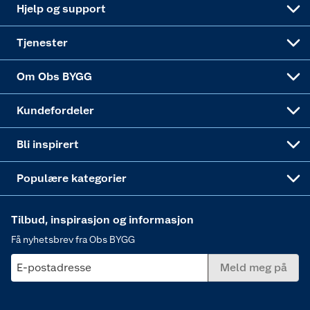
Live-shopping
Maling
Hjelp og support
Alle tjenester
Virksomheten
Klikk og hent
DIY-prosjekter
Verktøy
Tjenester
Sponsorvirksomheten
Coop Bedriftskort
Hytte og beredskapsutstyr
Dører
Om Obs BYGG
Obs BYGG Montering
Gavetips
Vindu
Kundefordeler
Annonserte varer
Hjem, rengjøring og hvitevarer
Bli inspirert
Varme
Populære kategorier
Tilbud, inspirasjon og informasjon
Få nyhetsbrev fra Obs BYGG
E-postadresse
Meld meg på