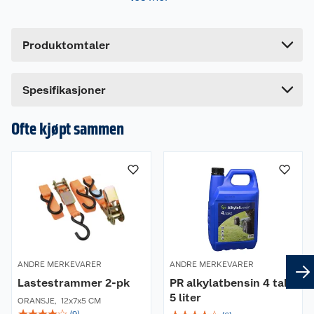
Bruttovekt
3.2 kg
Stilig opphengbar hylle i pulverlakkert
mdf/metall.
Høyde
5 cm
Produktomtaler
Lengde
60 cm
Mål (BxDH) 60x15x54 cm.
Bredde
31 cm
Skruer og plugger medfølger ikke.
Spesifikasjoner
Ofte kjøpt sammen
ANDRE MERKEVARER
ANDRE MERKEVARER
Lastestrammer 2-pk
PR alkylatbensin 4 takt
5 liter
ORANSJE
,
12x7x5 CM
☆
☆
☆
☆
☆