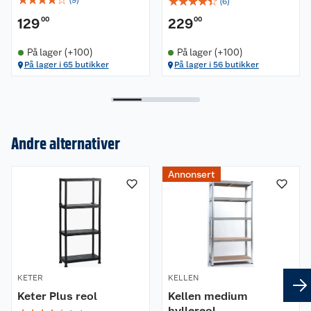
☆
☆
☆
☆
☆
(
9
)
(
6
)
129
00
229
00
På lager (+100)
På lager (+100)
På lager i 65 butikker
På lager i 56 butikker
Om oss
Andre alternativer
Kundeservice
Nyheter
Annonsert
Butikker
Våre merkevarer
Kontakt oss
Våre kjeder
Retur- og angrerett
Kjøpsvilkår
Hageinspirasjon
KETER
KELLEN
Keter Plus reol
Kellen medium
Reklamasjon
Personvern
Lavprisløfte
Oppussing med utemaling
hyllereol