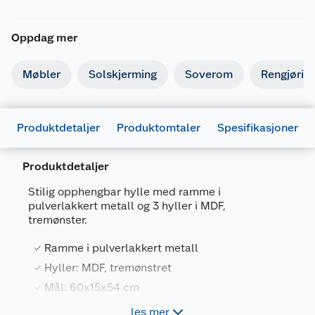
Oppdag mer
Møbler
Solskjerming
Soverom
Rengjørin
Produktdetaljer
Produktomtaler
Spesifikasjoner
Produktdetaljer
Stilig opphengbar hylle med ramme i
pulverlakkert metall og 3 hyller i MDF,
Generelt
tremønster.
Artikkelnummer
5701390487673
Ramme i pulverlakkert metall
Leverandørens artikkelnummer
731194
Hyller: MDF, tremønstret
Farge
TRE
Mål: 60x15x54 cm
Forpakningsmål
les mer