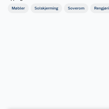
Møbler
Solskjerming
Soverom
Rengjør