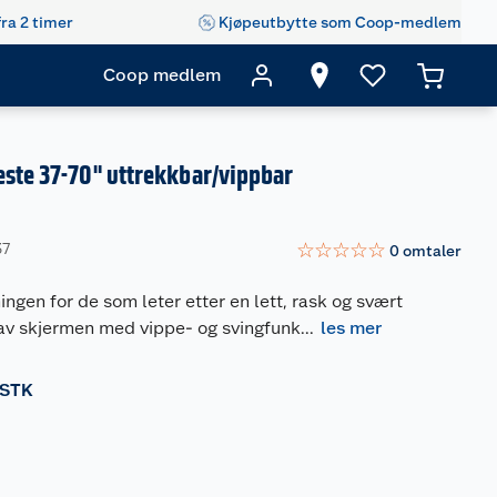
fra 2 timer
Kjøpeutbytte som Coop-medlem
Coop medlem
ste 37-70" uttrekkbar/vippbar
☆
☆
☆
☆
☆
37
0
omtaler
ingen for de som leter etter en lett, rask og svært
av skjermen med vippe- og svingfunk
...
les mer
 STK