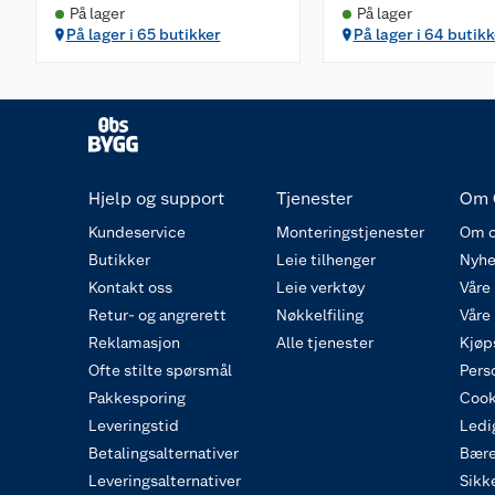
På lager
På lager
På lager i 65 butikker
På lager i 64 butikk
Hjelp og support
Tjenester
Om 
Kundeservice
Monteringstjenester
Om o
Butikker
Leie tilhenger
Nyhe
Kontakt oss
Leie verktøy
Våre
Retur- og angrerett
Nøkkelfiling
Våre
Reklamasjon
Alle tjenester
Kjøp
Ofte stilte spørsmål
Pers
Pakkesporing
Cook
Leveringstid
Ledig
Betalingsalternativer
Bære
Leveringsalternativer
Sikk