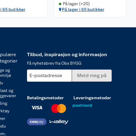
På lager (+20)
 i 65 butikker
På lager i 65 butikker
pulære
Tilbud, inspirasjon og informasjon
tegorier
Få nyhetsbrev fra Obs BYGG
ge og
E-postadresse
Meld meg på
emiljø
lv
last og
ggevarer
Betalingsmetoder
Leveringsmetoder
ling
rktøy
rer
ndu
em,