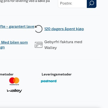
og pris for levering ved å søke på
r
fte - garantert lave
120 dagers åpent kjøp
Gebyrfri faktura med
 - Med bilen som
ogn
Walley
smetoder
Leveringsmetoder