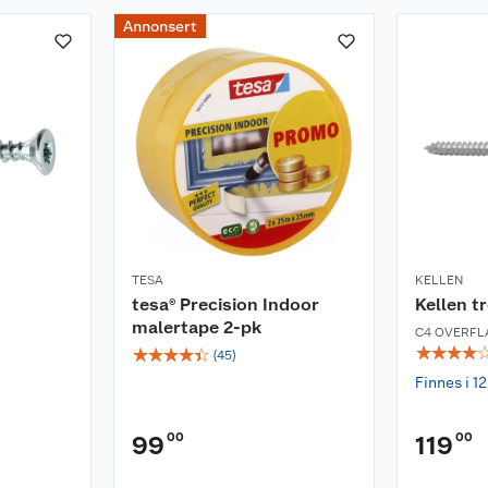
Annonsert
TESA
KELLEN
tesa® Precision Indoor
Kellen t
malertape 2-pk
C4 OVERFL
☆
☆
☆
☆
☆
☆
☆
☆
☆
(
45
)
Finnes i 12
00
00
99
119