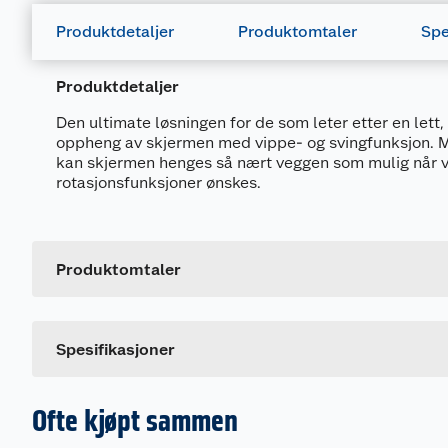
Produktdetaljer
Produktomtaler
Spe
Produktdetaljer
Den ultimate løsningen for de som leter etter en lett,
oppheng av skjermen med vippe- og svingfunksjon. 
kan skjermen henges så nært veggen som mulig når 
rotasjonsfunksjoner ønskes.
Generelt
Artikkelnummer
Leverandørens artikkelnummer
Produktomtaler
Størrelse
Dette produktet har ikke fått noen omtale ennå. Hvis d
Spesifikasjoner
Ofte kjøpt sammen