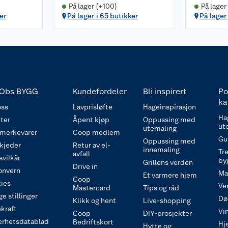
På lager (+100)
På lager
er
På lager i 65 butikker
På lager
Obs BYGG
Kundefordeler
Bli inspirert
Po
ka
ss
Lavprisløfte
Hageinspirasjon
Ha
ter
Åpent kjøp
Oppussing med
ut
utemaling
 merkevarer
Coop medlem
Gu
Oppussing med
 kjeder
Retur av el-
innemaling
Tre
avfall
svilkår
by
Grillens verden
Drive in
onvern
Ma
Et varmere hjem
Coop
ies
Ve
Mastercard
Tips og råd
e stillinger
Dø
Klikk og hent
Live-shopping
kraft
Vi
Coop
DIY-prosjekter
erhetsdatablad
Bedriftskort
Hj
Hytte og