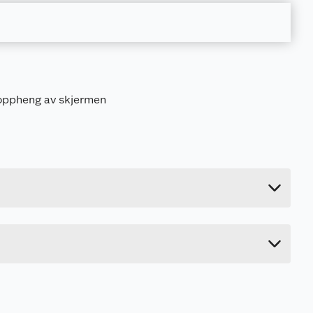
t oppheng av skjermen
3 kg
6.8 cm
67.7 cm
23.1 cm