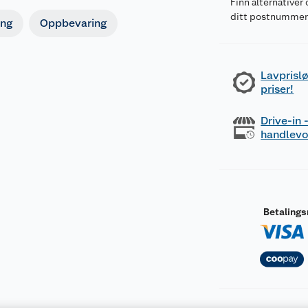
Finn alternativer 
ditt postnumme
ing
Oppbevaring
Lavprislø
priser!
Drive-in
handlev
Betaling