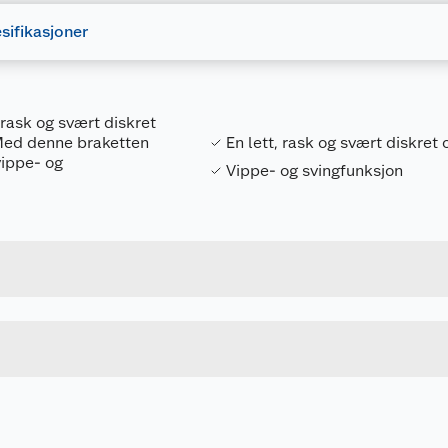
sifikasjoner
 rask og svært diskret
Med denne braketten
En lett, rask og svært diskre
vippe- og
Vippe- og svingfunksjon
Forpakningsmål
5708614152737
Bruttovekt
15273
Høyde
1 STK
Lengde
u kjøper produktet får du invitasjon til å gi en omtale.
Bredde