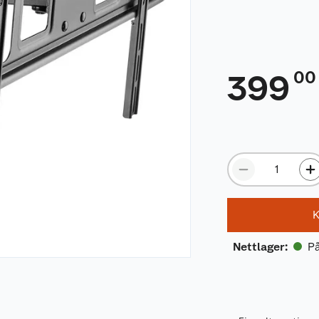
00
399
K
På
Nettlager
: