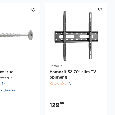
Home>it
reskrue
Home>it 32-70" slim TV-
oppheng
ATEBEHA.
☆
☆
☆
☆
☆
☆
(
3
)
(
0
)
 størrelser
00
129