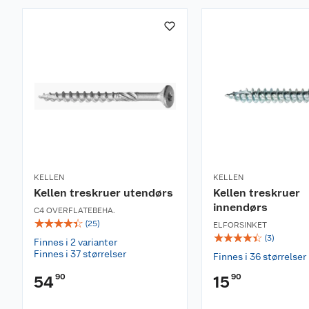
KELLEN
KELLEN
Kellen treskruer utendørs
Kellen treskruer
innendørs
C4 OVERFLATEBEHA.
☆
☆
☆
☆
☆
(
25
)
ELFORSINKET
☆
☆
☆
☆
☆
(
3
)
Finnes i 2 varianter
Finnes i 37 størrelser
Finnes i 36 størrelser
90
90
54
15