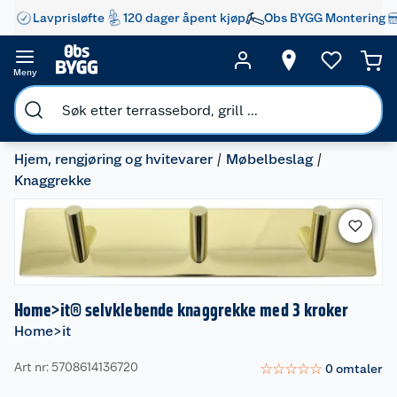
Lavprisløfte
120 dager åpent kjøp
Obs BYGG Montering
Meny
Hjem, rengjøring og hvitevarer
Møbelbeslag
Knaggrekke
Home>it® selvklebende knaggrekke med 3 kroker
Home>it
Art nr: 5708614136720
☆
☆
☆
☆
☆
0
omtaler