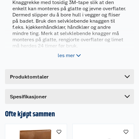
Knaggrekke med tosidig 3M-tape slik at den
enkelt kan monteres på glatte og jevne overflater.
Generelt
Dermed slipper du å bore hull i vegger og fliser
Artikkelnummer
5708614136720
på badet. Bruk den selvklebende knaggen til
f.eks. kjøkkenhåndklær, håndklær og andre
Leverandørens artikkelnummer
13672
mindre ting. Merk at selvklebende knagger må
Farge
POLERT MESSING
monteres på glatte, rengjorte overflater og limet
må herdes 24 timer før bruk.
Forpakningsmål
les mer
Overflate: Polert messing
Bruttovekt
0.18 kg
Montering med tosidig 3M-tape - ingen
Høyde
3 cm
boring
Produktomtaler
Lengde
Mål (LxH) 20x4 cm
27 cm
Dansk interiør- og designmerke
Bredde
11 cm
Dette produktet har ikke fått noen omtale ennå.
Spesifikasjoner
Hvis du kjøper produktet får du invitasjon til å gi
Mål (LxH) 20 x 4 cm
en omtale.
Ofte kjøpt sammen
Overflate: Polert messing