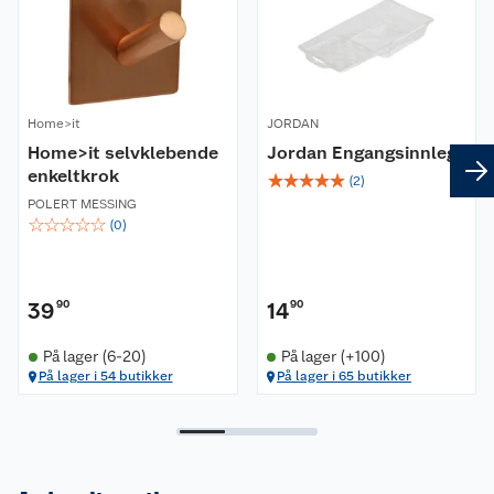
Home>it
JORDAN
Home>it selvklebende
Jordan Engangsinnlegg
enkeltkrok
☆
☆
☆
☆
☆
(
2
)
POLERT MESSING
☆
☆
☆
☆
☆
(
0
)
39
90
14
90
På lager (6-20)
På lager (+100)
På lager i 54 butikker
På lager i 65 butikker