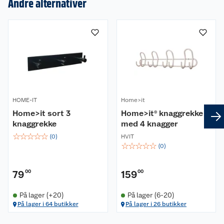
Andre alternativer
Om oss
Kundeservice
Nyheter
Butikker
Våre merkevarer
Kontakt oss
Våre kjeder
HOME-IT
Home>it
Home>it sort 3
Home>it® knaggrekke
Retur- og angrerett
Kjøpsvilkår
Hageinspirasjon
knaggrekke
med 4 knagger
☆
☆
☆
☆
☆
(
0
)
HVIT
Reklamasjon
Personvern
Lavprisløfte
Oppussing med utemaling
☆
☆
☆
☆
☆
(
0
)
Ofte stilte spørsmål
Cookies
Åpent kjøp
Oppussing med innemaling
79
00
159
00
Pakkesporing
Monteringstjenester
Ledige stillinger
Coop medlem
Grillens verden
Hage og utemiljø
På lager (+20)
På lager (6-20)
På lager i 64 butikker
På lager i 26 butikker
Leveringstid
Leie tilhenger
Bærekraft
Retur av el-avfall
Et varmere hjem
Gulv