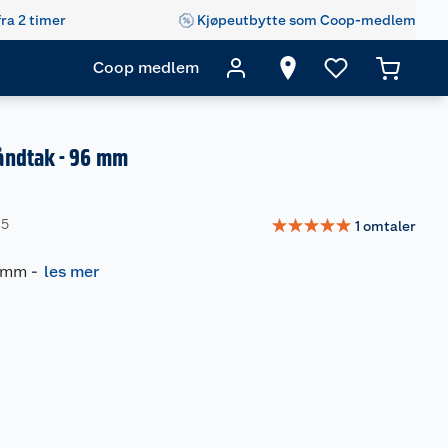
fra 2 timer
Kjøpeutbytte som Coop-medlem
Coop medlem
ndtak - 96 mm
☆
☆
☆
☆
☆
05
1
omtaler
6 mm
-
les mer