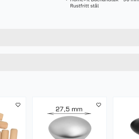
Rustfritt stål
Forpakningsmål
5708614211205
Bruttovekt
21120
Høyde
Lengde
Bredde