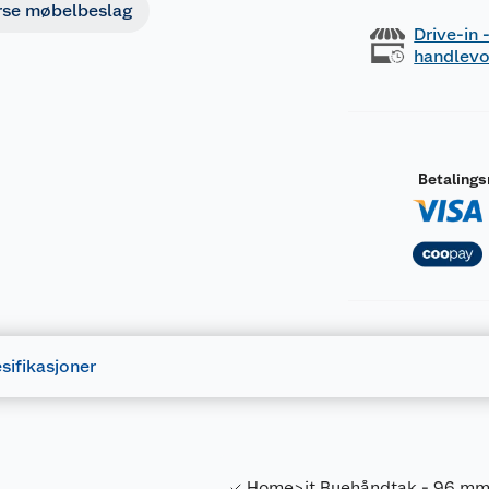
rse møbelbeslag
Drive-in
handlev
Betaling
sifikasjoner
Home>it Buehåndtak - 96 mm M