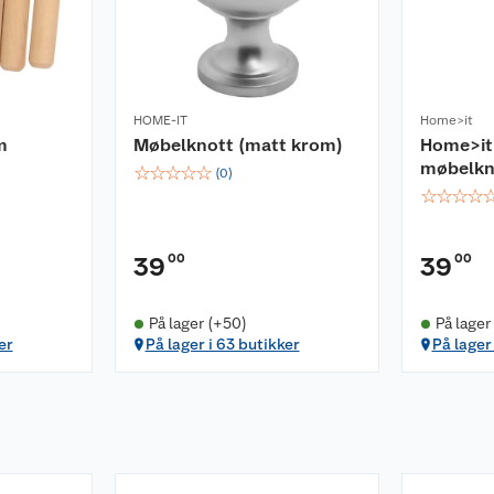
HOME-IT
Home>it
m
Møbelknott (matt krom)
Home>it
møbelkn
☆
☆
☆
☆
☆
(
0
)
☆
☆
☆
☆
00
00
39
39
På lager (+50)
På lager
er
På lager i 63 butikker
På lager