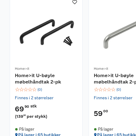
Home>it
Home>it
Home>it U-bøyle
Home>it U-bøyle
møbelhåndtak 2-pk
møbelhåndtak 2-
☆
☆
☆
☆
☆
☆
☆
☆
☆
☆
(
0
)
(
0
)
Finnes i 2 størrelser
Finnes i 2 størrelser
stk
90
69
00
59
(
139
per stykk
)
80
På lager
På lager
På lager i 65 butikker
På lager i 65 butikk