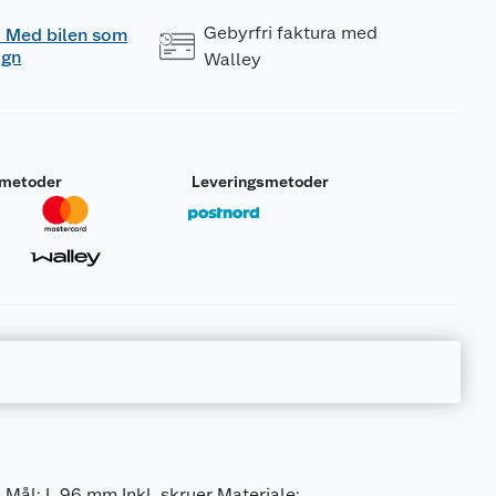
Gebyrfri faktura med
 - Med bilen som
ogn
Walley
smetoder
Leveringsmetoder
ål: L 96 mm Inkl. skruer Materiale: