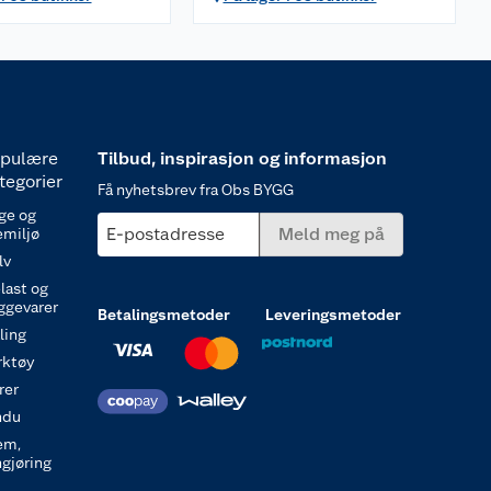
pulære
Tilbud, inspirasjon og informasjon
tegorier
Få nyhetsbrev fra Obs BYGG
ge og
E-postadresse
Meld meg på
emiljø
lv
last og
ggevarer
Betalingsmetoder
Leveringsmetoder
ling
rktøy
rer
ndu
em,
ngjøring