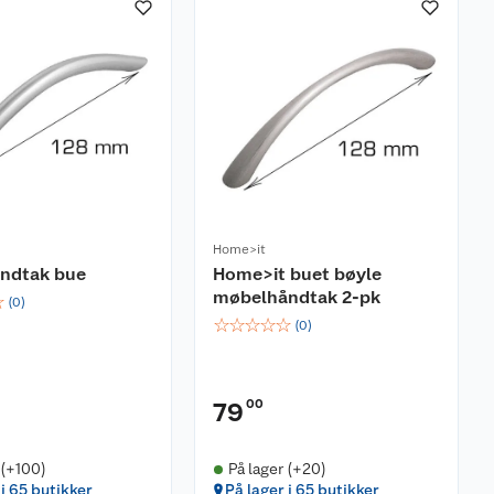
Home>it
ndtak bue
Home>it buet bøyle
møbelhåndtak 2-pk
☆
(
0
)
☆
☆
☆
☆
☆
(
0
)
00
79
 (+100)
På lager (+20)
 i 65 butikker
På lager i 65 butikker