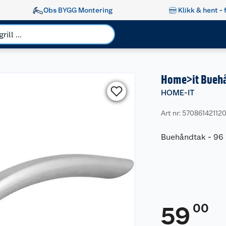
Obs BYGG Montering
Klikk & hent - 
Home>it Buehå
HOME-IT
Art nr: 57086142112
Buehåndtak - 9
00
59