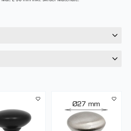
0.127 kg
19.5 cm
1 cm
7 cm