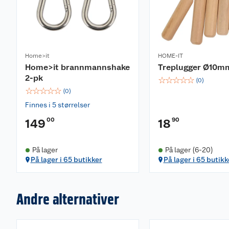
Home>it
HOME-IT
Home>it brannmannshake
Treplugger Ø10m
2-pk
☆
☆
☆
☆
☆
(
0
)
☆
☆
☆
☆
☆
(
0
)
Finnes i 5 størrelser
00
90
149
18
På lager
På lager (6-20)
På lager i 65 butikker
På lager i 65 butikk
Andre alternativer