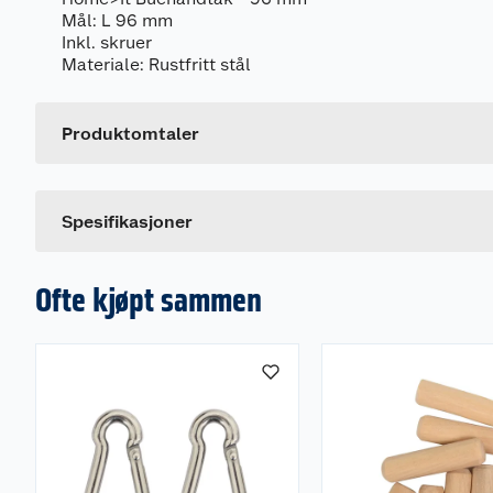
Mål: L 96 mm
Inkl. skruer
Generelt
Materiale: Rustfritt stål
Artikkelnummer
Leverandørens artikkelnummer
Produktomtaler
Spesifikasjoner
Ofte kjøpt sammen