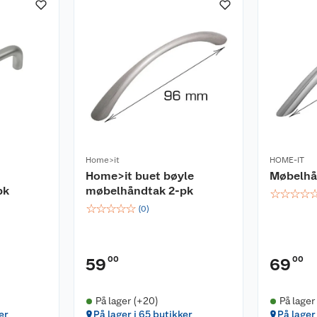
Home>it
HOME-IT
Home>it buet bøyle
Møbelhå
pk
møbelhåndtak 2-pk
☆
☆
☆
☆
☆
☆
☆
☆
☆
(
0
)
00
00
59
69
På lager (+20)
På lager
er
På lager i 65 butikker
På lager