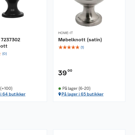
HOME-IT
 7237302
Møbelknott (satin)
ott
☆
☆
☆
☆
☆
(
1
)
☆
(
0
)
00
39
 (+100)
På lager (6-20)
 i 64 butikker
På lager i 65 butikker