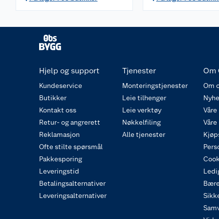
Hjelp og support
Tjenester
Om 
Kundeservice
Monteringstjenester
Om o
Butikker
Leie tilhenger
Nyhe
Kontakt oss
Leie verktøy
Våre
Retur- og angrerett
Nøkkelfiling
Våre
Reklamasjon
Alle tjenester
Kjøp
Ofte stilte spørsmål
Pers
Pakkesporing
Cook
Leveringstid
Ledig
Betalingsalternativer
Bære
Leveringsalternativer
Sikk
Samv