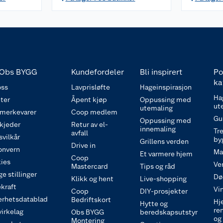
Obs BYGG
Kundefordeler
Bli inspirert
Po
ka
ss
Lavprisløfte
Hageinspirasjon
Ha
ter
Åpent kjøp
Oppussing med
ut
utemaling
 merkevarer
Coop medlem
Gu
Oppussing med
 kjeder
Retur av el-
innemaling
Tre
avfall
svilkår
by
Grillens verden
Drive in
onvern
Ma
Et varmere hjem
Coop
ies
Ve
Mastercard
Tips og råd
e stillinger
Dø
Klikk og hent
Live-shopping
kraft
Vi
Coop
DIY-prosjekter
erhetsdatablad
Bedriftskort
Hj
Hytte og
re
irkelag
Obs BYGG
beredskapsutstyr
og
Montering