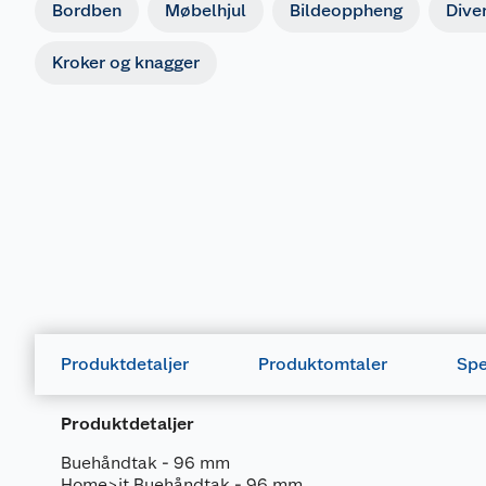
Bordben
Møbelhjul
Bildeoppheng
Dive
Kroker og knagger
Produktdetaljer
Produktomtaler
Spe
Produktdetaljer
Buehåndtak - 96 mm
Home>it Buehåndtak - 96 mm