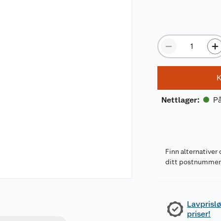
K
På
Nettlager
:
Finn alternativer 
ditt postnumme
Lavprislø
priser!