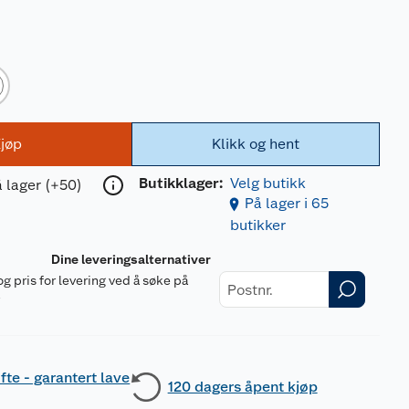
jøp
Klikk og hent
Butikklager:
Velg butikk
 lager (+50)
På lager i 65
butikker
Dine leveringsalternativer
og pris for levering ved å søke på
r
fte - garantert lave
120 dagers åpent kjøp